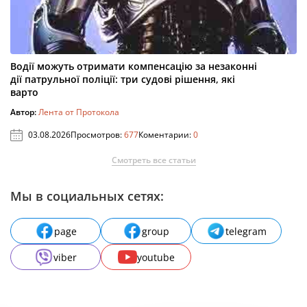
Водії можуть отримати компенсацію за незаконні
дії патрульної поліції: три судові рішення, які
варто
Автор:
Лента от Протокола
03.08.2026
Просмотров:
677
Коментарии:
0
Смотреть все статьи
Мы в социальных сетях:
page
group
telegram
viber
youtube