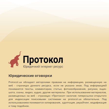
Юридические оговорки
Protocol.ua обладает авторскими правами на информацию, размещенную на
веб - страницах данного ресурса, если не указано иное. Под информацией
понимаются тексты, комментарии, статьи, фотоизображения, рисунки, ящик-
шота, сканы, видео, аудио, другие материалы. При использовании материалов,
размещенных на веб - страницах «Протокол» наличие гиперссылки открытого
для индексации поисковыми системами на protocol.ua обязательна. Под
использованием понимается копирования, адаптация, рерайтинг, модификация
и тому подобное.