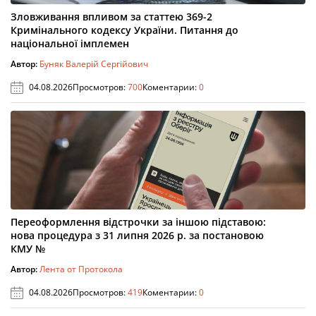
Зловживання впливом за статтею 369-2
Кримінального кодексу України. Питання до
національної імплемен
Автор:
Буняк Валерій Сергійович
04.08.2026
Просмотров:
700
Коментарии:
0
Переоформлення відстрочки за іншою підставою:
нова процедура з 31 липня 2026 р. за постановою
КМУ №
Автор:
Лента от Протокола
04.08.2026
Просмотров:
419
Коментарии:
0