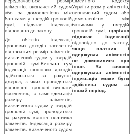
передбачається: розмір
Сімейного Кодексу
аліментів, визначений судом
України:розмір аліментів,
або за домовленістю між
визначений судом або
батьками у твердій грошовій
домовленістю між
сумі, підлягає індексації
батьками у твердій
відповідно до закону.
грошовій сумі,
щорічно
підлягає індексації
До об'єктів індексації
відповідно до закону,
грошових доходів населення
якщо платник і
відноситься розмір аліментів,
одержувач аліментів
визначений судом у твердій
не домовилися про
грошовій сумі.Виплата сум
інше. За заявою
індексації грошових доходів
одержувача аліментів
здійснюється за рахунок
індексація може бути
джерел, з яких проводяться
здійснена судом за
відповідні грошові виплати
інший період.
населенню, а самеіндексація
розміру аліментів,
визначеного судом у твердій
грошовій сумі, проводиться
за рахунок коштів платника
аліментів. Індексація розміру
аліментів, визначеного судом