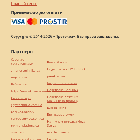
Полный текст
Приймаємо до оплати
Copyright © 2014-2026 «Протокол». Все права защищены.
Партнёры
Серьги с
Винный шкаф
бриллиантами
Подготовка к НМТ / ВНО
alliancetechnika.ua
pereklad.ua
миралинкс
hospice-life.com.ua/
Веб мастер
Перевозка больных
https://motokosmos.ua/
Перевозка лежачих
Синтезаторы
больных за границу
agrotechnika.com.ua
Шкафы купе
perevod.agency
Брендовые сумки
europeservice.com.ua
Натяжные потолки Nova
mk-translations.ua
Stelya
текст юа
maltina.com.ua
kievperevod.com.ua
Cылки