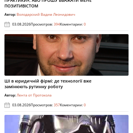
ПРАКТИКИ», АБО ПРОШУ ВВАЖАТИ МЕНЕ
ПОЗИТИВІСТОМ
Автор:
Володарский Вадим Леонидович
03.08.2026
Просмотров:
394
Коментарии:
0
ШІ в юридичній фірмі: де технології вже
замінюють рутинну роботу
Автор:
Лента от Протокола
03.08.2026
Просмотров:
357
Коментарии:
0