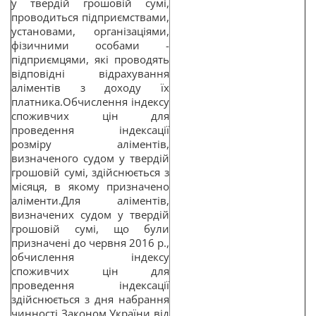
у твердій грошовій сумі,
проводиться підприємствами,
установами, організаціями,
фізичними особами -
підприємцями, які проводять
відповідні відрахування
аліментів з доходу їх
платника.Обчислення індексу
споживчих цін для
проведення індексації
розміру аліментів,
визначеного судом у твердій
грошовій сумі, здійснюється з
місяця, в якому призначено
аліменти.Для аліментів,
визначених судом у твердій
грошовій сумі, що були
призначені до червня 2016 р.,
обчислення індексу
споживчих цін для
проведення індексації
здійснюється з дня набрання
чинності Законом України від