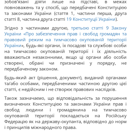
зобов’язані діяти лише на підставі, в межах
повноважень та у спосіб, що передбачені Конституцією
та законами України (стаття 1, частини перша, друга
статті 8, частина друга статті
19
Конституції України
).
Згідно з частинами другою,
третьою статті 9 Закону
України «
Про забезпечення прав і свобод громадян та
правовий режим на тимчасово окупованій території
України
», будь-які органи, їх посадові та службові особи
на тимчасово окупованій території і їх діяльність
вважаються незаконними, якщо ці органи або особи
створені, обрані чи призначені у порядку, не
передбаченому законом.
Будь-який акт (рішення, документ), виданий органами
та/або особами, передбаченими частиною другою цієї
статті, є недійсним і не створює правових наслідків.
Також зазначаємо, що відповідальність за порушення
визначених Конституцією та законами України прав і
свобод людини і громадянина на тимчасово
окупованій території покладається на Російську
Федерацію як на державу-окупанта, відповідно до норм
і принципів міжнародного права.