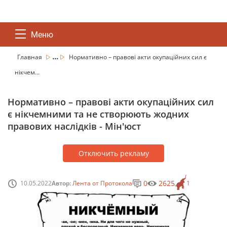
Меню
...
Главная
Нормативно – правові акти окупаційних сил є
нікчем...
Нормативно – правові акти окупаційних сил
є нікчемними та не створюють жодних
правових наслідків - Мін'юст
Отключить рекламу
0
2625
10.05.2022
Автор:
Лента от Протокола
1