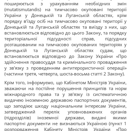
поширюється з урахуванням необхідних змін
(mutatismutandis) на тимчасово окуповані території
України у Донецькій та Луганській областях, крім
порядку в’їзду осіб на тимчасово окуповані території у
Донецькій та Луганській областях та виїзду з них, що
встановлюється відповідно до цього Закону, та порядку
територіальної підсудності справ, підсудних
розташованим на тимчасово окупованих територіях у
Донецькій та Луганській областях судам, що
встановлюється відповідно до Закону України «Про
здійснення правосуддя та кримінального провадження
у зв’язку з проведенням антитерористичної операції»
(частини третя, четверта, шоста-восьма статті 2 Закону).
Крім того, інформуємо, що Кабінетом Міністрів України,
зважаючи на постійне порушення принципів та норм
міжнародного права та у зв’язку із систематичною
видачею іноземною державою паспортних документів,
що заподіює шкоду національним інтересам України,
затверджений перелік уповноважених органів
(підрозділів) іноземної держави, видані якими
паспортні документи не визнаються Україною (пункт 1
розпорядження Кабінету Міністрів України «Про