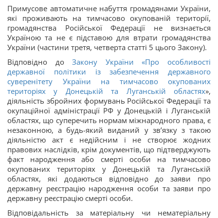
Примусове автоматичне набуття громадянами України,
які проживають на тимчасово окупованій території,
громадянства Російської Федерації не визнається
Україною та не є підставою для втрати громадянства
України (частини третя, четверта статті 5 цього Закону).
Відповідно до
Закону України «
Про особливості
державної політики із забезпечення державного
суверенітету України на тимчасово окупованих
територіях у Донецькій та Луганській областях
»,
діяльність збройних формувань Російської Федерації та
окупаційної адміністрації РФ у Донецькій і Луганській
областях, що суперечить нормам міжнародного права, є
незаконною, а будь-який виданий у зв’язку з такою
діяльністю акт є недійсним і не створює жодних
правових наслідків, крім документів, що підтверджують
факт народження або смерті особи на тимчасово
окупованих територіях у Донецькій та Луганській
областях, які додаються відповідно до заяви про
державну реєстрацію народження особи та заяви про
державну реєстрацію смерті особи.
Відповідальність за матеріальну чи нематеріальну