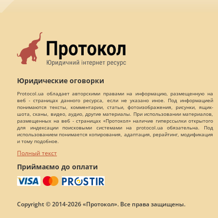
Юридические оговорки
Protocol.ua обладает авторскими правами на информацию, размещенную на
веб - страницах данного ресурса, если не указано иное. Под информацией
понимаются тексты, комментарии, статьи, фотоизображения, рисунки, ящик-
шота, сканы, видео, аудио, другие материалы. При использовании материалов,
размещенных на веб - страницах «Протокол» наличие гиперссылки открытого
для индексации поисковыми системами на protocol.ua обязательна. Под
использованием понимается копирования, адаптация, рерайтинг, модификация
и тому подобное.
Полный текст
Приймаємо до оплати
Copyright © 2014-2026 «Протокол». Все права защищены.