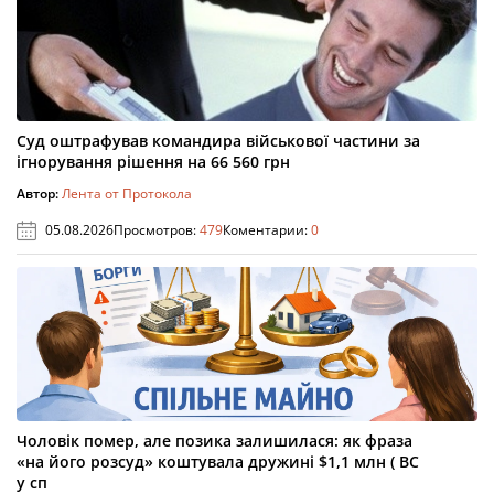
Суд оштрафував командира військової частини за
ігнорування рішення на 66 560 грн
Автор:
Лента от Протокола
05.08.2026
Просмотров:
479
Коментарии:
0
Чоловік помер, але позика залишилася: як фраза
«на його розсуд» коштувала дружині $1,1 млн ( ВС
у сп