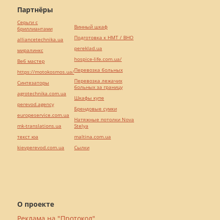
Партнёры
Серьги с
Винный шкаф
бриллиантами
Подготовка к НМТ / ВНО
alliancetechnika.ua
pereklad.ua
миралинкс
hospice-life.com.ua/
Веб мастер
Перевозка больных
https://motokosmos.ua/
Перевозка лежачих
Синтезаторы
больных за границу
agrotechnika.com.ua
Шкафы купе
perevod.agency
Брендовые сумки
europeservice.com.ua
Натяжные потолки Nova
mk-translations.ua
Stelya
текст юа
maltina.com.ua
kievperevod.com.ua
Cылки
О проекте
Реклама на "Протокол"