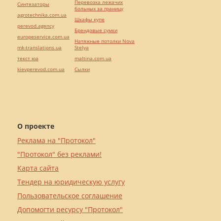
Перевозка лежачих
Синтезаторы
больных за границу
agrotechnika.com.ua
Шкафы купе
perevod.agency
Брендовые сумки
europeservice.com.ua
Натяжные потолки Nova
mk-translations.ua
Stelya
текст юа
maltina.com.ua
kievperevod.com.ua
Cылки
О проекте
Реклама на "Протокол"
"Протокол" без реклами!
Карта сайта
Тендер на юридическую услугу
Пользовательское соглашение
Допомогти ресурсу "Протокол"