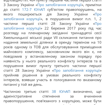
відповідно пп. «б» пункту першим частини першої статті
3 Закону України «
Про запобігання корупції
», примітки
до статті
172-7
КУпАП
суб’єктом правопорушень, на
якого поширюється дія Закону України «
Про
запобігання корупції
», в порушення вимог п.п. 1, 2
частини першої статті 28 Закону України «
Про
запобігання корупції
» 22 березня 2017 року під час
розгляду на пленарному засіданні тринадцятої сесії
Хмельницької міської ради VII скликання питання про
надання земельної ділянки в оренду терміном на 10
років одному із ТОВ для обслуговування приміщення
майнового комплексу, засновником якого він є, не
повідомив у встановленому законом порядку про
наявність у нього реального конфлікту інтересів та в
порушення вимог пункту третього частини першої
статті 28 Закону України «
Про запобігання корупції
»
прийняв рішення в умовах реального конфлікту
інтересів, взявши участь в голосування по вказаному
питанні у той же день.
Частиною третью статті
38
КУпАП
визначено, що
адміністративне стягнення за вчинення
правопорушення, пов’язаного з корупцією, може бути