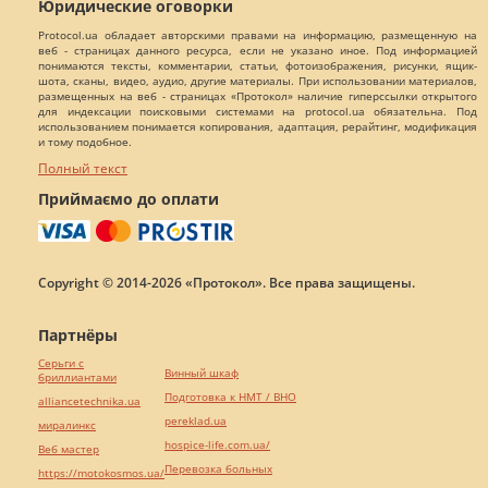
Юридические оговорки
Protocol.ua обладает авторскими правами на информацию, размещенную на
веб - страницах данного ресурса, если не указано иное. Под информацией
понимаются тексты, комментарии, статьи, фотоизображения, рисунки, ящик-
шота, сканы, видео, аудио, другие материалы. При использовании материалов,
размещенных на веб - страницах «Протокол» наличие гиперссылки открытого
для индексации поисковыми системами на protocol.ua обязательна. Под
использованием понимается копирования, адаптация, рерайтинг, модификация
и тому подобное.
Полный текст
Приймаємо до оплати
Copyright © 2014-2026 «Протокол». Все права защищены.
Партнёры
Серьги с
Винный шкаф
бриллиантами
Подготовка к НМТ / ВНО
alliancetechnika.ua
pereklad.ua
миралинкс
hospice-life.com.ua/
Веб мастер
Перевозка больных
https://motokosmos.ua/