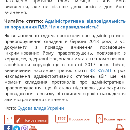
накладено протягом трьох місяців з дня його
виявлення, але не пізніше двох років з дня його
вчинення.
Читайте статтю:
Адміністративна відповідальність
за порушення ПДР. Чи є справедливість?
Як встановлено судом, протоколи про адміністративні
правопорушення складені в березні 2018 року, а усі
документи з приводу вчинення посадовцем
інкримінованих йому правопорушень, пов’язаних з
корупцією, одержані Національним агентством з питань
запобігання корупції ще в жовтні 2017 року. Тобто,
визначений частиною третью статті
38
КУпАП
строк
накладення адміністративних стягнень збіг ще на
момент складення протоколів про адміністративні
правопорушення, що й стало підставою для закриття
провадження в зв’язку зі спливом строків накладення
адміністративного стягнення.
Фото:
Судова влада України
0
1797
1
Просмотров
Коментарии
Понравилось