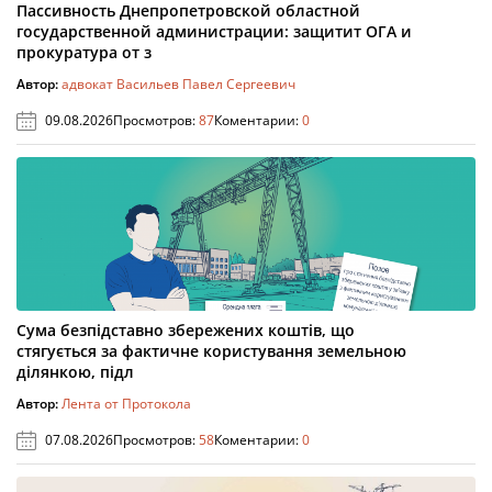
Пассивность Днепропетровской областной
государственной администрации: защитит ОГА и
прокуратура от з
Автор:
адвокат Васильев Павел Сергеевич
09.08.2026
Просмотров:
87
Коментарии:
0
Сума безпідставно збережених коштів, що
стягується за фактичне користування земельною
ділянкою, підл
Автор:
Лента от Протокола
07.08.2026
Просмотров:
58
Коментарии:
0