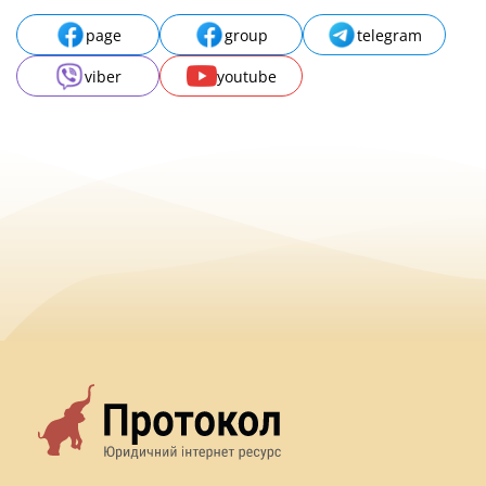
page
group
telegram
viber
youtube