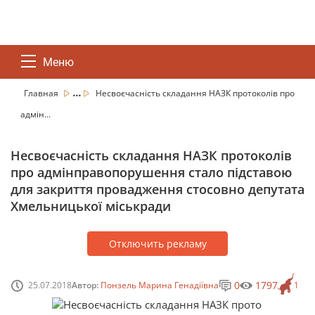
Меню
...
Главная
Несвоєчасність складання НАЗК протоколів про
адмін...
Несвоєчасність складання НАЗК протоколів
про адмінправопорушення стало підставою
для закриття провадження стосовно депутата
Хмельницької міськради
Отключить рекламу
0
1797
25.07.2018
Автор:
Понзель Марина Генадіївна
1