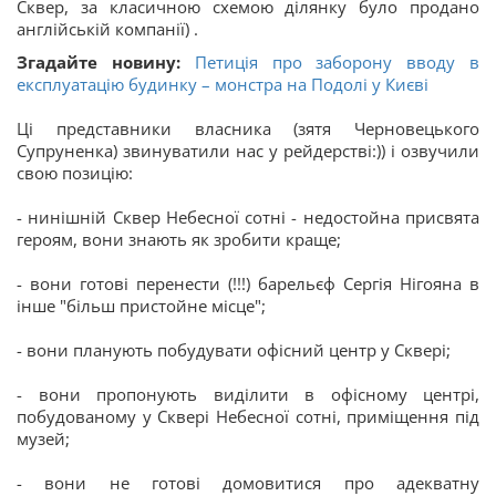
Сквер, за класичною схемою ділянку було продано
англійській компанії) .
Згадайте новину:
Петиція про заборону вводу в
експлуатацію будинку – монстра на Подолі у Києві
Ці представники власника (зятя Черновецького
Супруненка) звинуватили нас у рейдерстві:)) і озвучили
свою позицію:
- нинішній Сквер Небесної сотні - недостойна присвята
героям, вони знають як зробити краще;
- вони готові перенести (!!!) барельєф Сергія Нігояна в
інше "більш пристойне місце";
- вони планують побудувати офісний центр у Сквері;
- вони пропонують виділити в офісному центрі,
побудованому у Сквері Небесної сотні, приміщення під
музей;
- вони не готові домовитися про адекватну