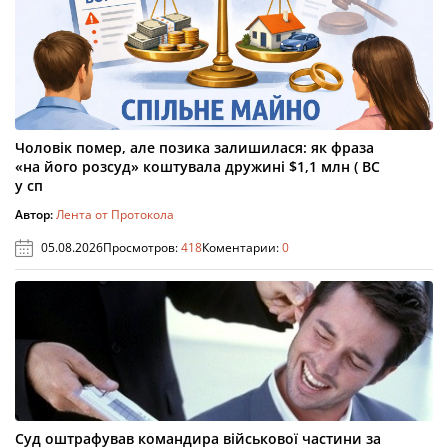
Чоловік помер, але позика залишилася: як фраза
«на його розсуд» коштувала дружині $1,1 млн ( ВС
у сп
Автор:
Лента от Протокола
05.08.2026
Просмотров:
418
Коментарии:
0
Суд оштрафував командира військової частини за