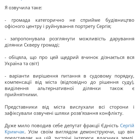
Я озвучила таке:
- громада категорично не сприйме будівництво
офісного центру і руйнування портрету Сергія;
- запропонувала розглянути можливість дарування
ділянки Скверу громаді;
- обіцяла, що про цей щедрий вчинок дізнається вся
Україна та світ)
- варіанти вирішення питання в судовому порядку,
компенсації від міста (відповідно до рішення суду),
виділення альтернативної ділянки також є
прийнятними.
Представники від міста вислухали всі сторони і
зафіксували озвучені шляхи розв'язання конфлікту.
Дуже мило поводив себе депутат фракції Єдність
Сергій
Кримчак
. Усім своїм виглядом демонструючи, що він
представляє на цій зустрічі інтереси власника землі,