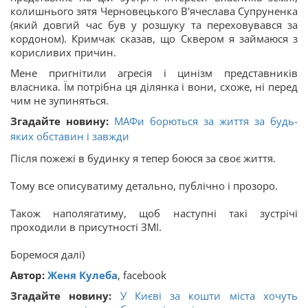
колишнього зятя Черновецького В'ячеслава Супруненка
(який довгий час був у розшуку та переховувався за
кордоном). Кримчак сказав, що Сквером я займаюся з
корисливих причин.
Мене пригнітили агресія і цинізм представників
власника. Їм потрібна ця ділянка і вони, схоже, ні перед
чим не зупиняться.
Згадайте новину:
МАФи борються за життя за будь-
яких обставин і завжди
Після пожежі в будинку я тепер боюся за своє життя.
Тому все описуватиму детально, публічно і прозоро.
Також наполягатиму, щоб наступні такі зустрічі
проходили в присутності ЗМІ.
Боремося далі)
Автор:
Женя Кулеба
, facebook
Згадайте новину:
У Києві за кошти міста хочуть