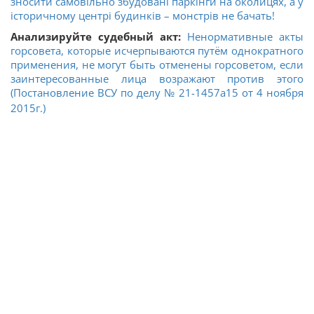
зносити самовільно збудовані паркінги на околицях, а у
історичному центрі будинків – монстрів не бачать!
Анализируйте судебный акт:
Ненормативные акты
горсовета, которые исчерпываются путём однократного
применения, не могут быть отменены горсоветом, если
заинтересованные лица возражают против этого
(Постановление ВСУ по делу № 21-1457а15 от 4 ноября
2015г.)