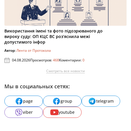
Використання імені та фото підозрюваного до
вироку суду: ОП КЦС ВС роз’яснила межі
допустимого інфор
Автор:
Лента от Протокола
04.08.2026
Просмотров:
468
Коментарии:
0
Смотреть все новости
Мы в социальных сетях:
page
group
telegram
viber
youtube