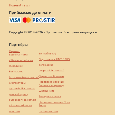
Полный текст
Приймаємо до оплати
Copyright © 2014-2026 «Протокол». Все права защищены.
Партнёры
Серьги с
Винный шкаф
бриллиантами
Подготовка к НМТ / ВНО
alliancetechnika.ua
pereklad.ua
миралинкс
hospice-life.com.ua/
Веб мастер
Перевозка больных
https://motokosmos.ua/
Перевозка лежачих
Синтезаторы
больных за границу
agrotechnika.com.ua
Шкафы купе
perevod.agency
Брендовые сумки
europeservice.com.ua
Натяжные потолки Nova
mk-translations.ua
Stelya
текст юа
maltina.com.ua