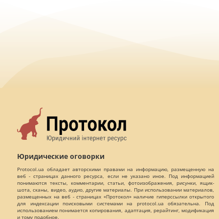
Юридические оговорки
Protocol.ua обладает авторскими правами на информацию, размещенную на
веб - страницах данного ресурса, если не указано иное. Под информацией
понимаются тексты, комментарии, статьи, фотоизображения, рисунки, ящик-
шота, сканы, видео, аудио, другие материалы. При использовании материалов,
размещенных на веб - страницах «Протокол» наличие гиперссылки открытого
для индексации поисковыми системами на protocol.ua обязательна. Под
использованием понимается копирования, адаптация, рерайтинг, модификация
и тому подобное.