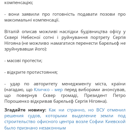
компенсацію;
- вони заявили про готовність подавати позови про
максимальні компенсації.
Віталій описав можливі наслідки будівництва офісу у
Сквері Небесної сотні і руйнування портрету Сергія
Нігояна (не можливо намагатися перенести барельєф не
зруйнувавши його):
- масові протести;
- відкрите протистояння;
- удар по авторитету менеджменту міста, країни
(нагадаю, що
Кличко - мер
перед виборами анонсував,
що повернув Сквер громаді, Президент Петро
Порошенко відкривав барельєф Сергія Нігояна).
Згадайте новину:
Как ни странно, но ВСУ отменил
решения судов, которыми выделение земли под
строительство офисного центра возле Софии Киевской
было признано незаконным