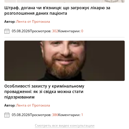
Штраф, догана чи в’язниця: що загрожує лікарю за
розголошення даних пацієнта
Автор:
Лента от Протокола
05.08.2026
Просмотров:
302
Коментарии:
0
Особливості захисту у кримінальному
провадженні: як зі свідка можна стати
підозрюваним
Автор:
Лента от Протокола
05.08.2026
Просмотров:
386
Коментарии:
1
Смотреть все видео консультации