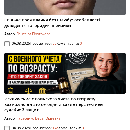
Спільне проживання без шлюбу: особливості
доведення та юридичні ризики
Автор:
Лента от Протокола
06.08.2026
Просмотров:
55
Коментарии:
0
Исключение с воинского учета по возрасту:
возможно ли это сегодня и какие перспективы
судебной защит
Автор:
Тарасенко Вера Юрьевна
06.08.2026
Просмотров:
145
Коментарии:
0