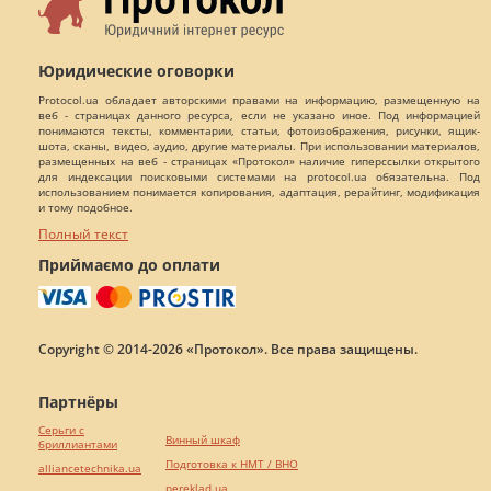
Юридические оговорки
Protocol.ua обладает авторскими правами на информацию, размещенную на
веб - страницах данного ресурса, если не указано иное. Под информацией
понимаются тексты, комментарии, статьи, фотоизображения, рисунки, ящик-
шота, сканы, видео, аудио, другие материалы. При использовании материалов,
размещенных на веб - страницах «Протокол» наличие гиперссылки открытого
для индексации поисковыми системами на protocol.ua обязательна. Под
использованием понимается копирования, адаптация, рерайтинг, модификация
и тому подобное.
Полный текст
Приймаємо до оплати
Copyright © 2014-2026 «Протокол». Все права защищены.
Партнёры
Серьги с
Винный шкаф
бриллиантами
Подготовка к НМТ / ВНО
alliancetechnika.ua
pereklad.ua