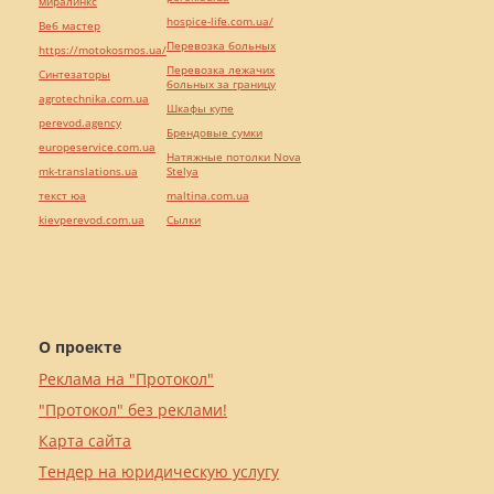
миралинкс
hospice-life.com.ua/
Веб мастер
Перевозка больных
https://motokosmos.ua/
Перевозка лежачих
Синтезаторы
больных за границу
agrotechnika.com.ua
Шкафы купе
perevod.agency
Брендовые сумки
europeservice.com.ua
Натяжные потолки Nova
mk-translations.ua
Stelya
текст юа
maltina.com.ua
kievperevod.com.ua
Cылки
О проекте
Реклама на "Протокол"
"Протокол" без реклами!
Карта сайта
Тендер на юридическую услугу