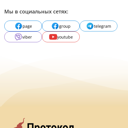
Мы в социальных сетях:
page
group
telegram
viber
youtube