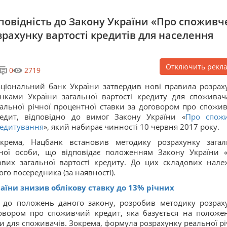
повідність до Закону України «Про споживч
рахунку вартості кредитів для населення
Отключить рекл
0
2719
ціональний банк України затвердив нові правила розрах
нками України загальної вартості кредиту для споживач
альної річної процентної ставки за договором про спожи
едит, відповідно до вимог Закону України «
Про спож
едитування
», який набирає чинності 10 червня 2017 року.
крема, Нацбанк встановив методику розрахунку загал
чної особи, що відповідає положенням Закону України 
ових загальної вартості кредиту. До цих складових нале
го посередника (за наявності).
аїни знизив облікову ставку до 13% річних
о до положень даного закону, розробив методику розрах
говором про споживчий кредит, яка базується на положе
и для споживачів. Зокрема, формула розрахунку реальної рі