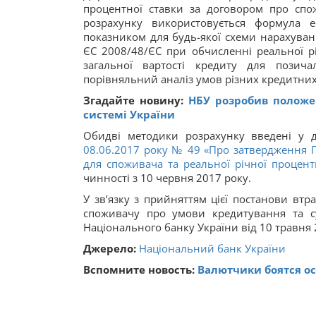
процентної ставки за договором про спож
розрахунку використовується формула е
показником для будь-якої схеми нарахува
ЄС 2008/48/ЄС при обчисленні реальної рі
загальної вартості кредиту для позича
порівняльний аналіз умов різних кредитних
Згадайте новину:
НБУ розробив положен
системі України
Обидві методики розрахунку введені у
08.06.2017 року № 49 «Про затвердження П
для споживача та реальної річної процен
чинності з 10 червня 2017 року.
У зв’язку з прийняттям цієї постанови вт
споживачу про умови кредитування та су
Національного банку України від 10 травня 
Джерело:
Нацiональний банк України
Вспомните новость:
Валютчики боятся ос