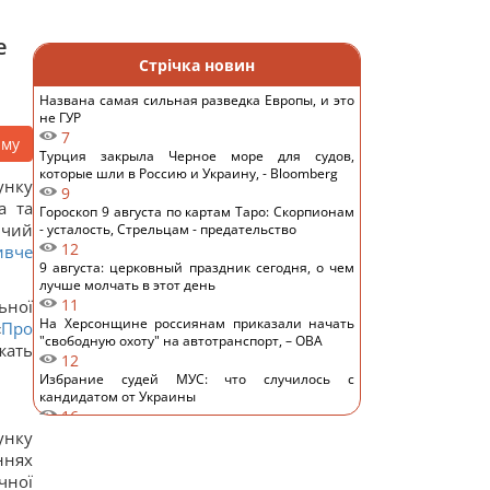
е
Стрічка новин
Названа самая сильная разведка Европы, и это
не ГУР
7
аму
Турция закрыла Черное море для судов,
которые шли в Россию и Украину, - Bloomberg
унку
9
а та
Гороскоп 9 августа по картам Таро: Скорпионам
вчий
- усталость, Стрельцам - предательство
12
ивче
9 августа: церковный праздник сегодня, о чем
лучше молчать в этот день
11
ьної
На Херсонщине россиянам приказали начать
«
Про
"свободную охоту" на автотранспорт, – ОВА
жать
12
Избрание судей МУС: что случилось с
кандидатом от Украины
16
ИИ научился создавать жизнеспособные
унку
вирусы, не существовавшие в природе, – NYT
ннях
14
чної