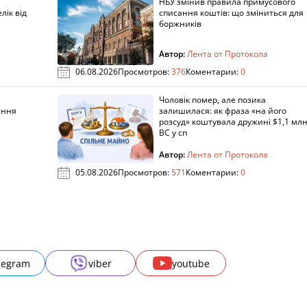
НБУ змінив правила примусового
лік від
списання коштів: що зміниться для
боржників
Автор:
Лента от Протокола
06.08.2026
Просмотров:
376
Коментарии:
0
Чоловік помер, але позика
ання
залишилася: як фраза «на його
розсуд» коштувала дружині $1,1 млн
ВС у сп
Автор:
Лента от Протокола
05.08.2026
Просмотров:
571
Коментарии:
0
legram
viber
youtube