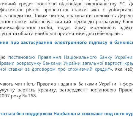
ивчий кредит повністю відповідає законодавству ЄС. Дл
фективної річної процентної ставки, яка є універсал
нь за кредитом. Таким чином, врахування положень Дирек
чної ставки забезпечує єдиний підхід до розрахунку бан
льника-фізичної особи, надає йому можливість здійс
 угод та обрати найбільш прийнятний для себе варіант.
ня про застосування електронного підпису в банківс
 дію
постановою Правління Національного банку України
равил розрахунку банками України загальної вартості кре
тної ставки за договором про споживчий кредит»
, яка наб
рачають чинність Правила надання банками України інформ
купну вартість кредиту, затверджені постановою Правл
2007 року № 168.
таться без поддержки Нацбанка и снижают под него ку