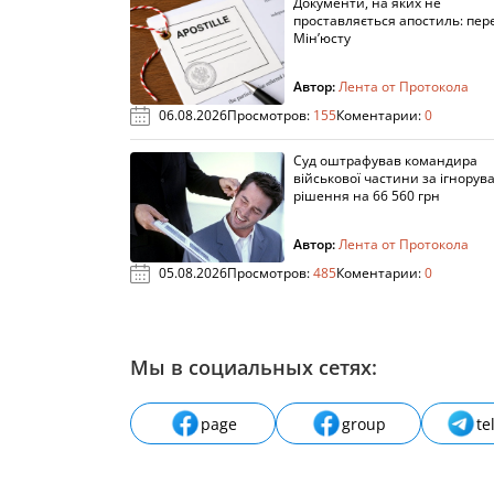
Документи, на яких не
проставляється апостиль: пере
Мін’юсту
Автор:
Лента от Протокола
06.08.2026
Просмотров:
155
Коментарии:
0
Суд оштрафував командира
військової частини за ігнорув
рішення на 66 560 грн
Автор:
Лента от Протокола
05.08.2026
Просмотров:
485
Коментарии:
0
Мы в социальных сетях:
page
group
te