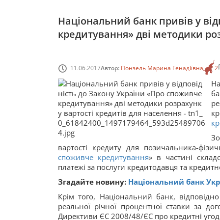
Національний банк привів у від
кредитування» дві методики роз
11.06.2017
Автор:
Понзель Марина Генадіївна
2
На
ба
ре
кр
кр
Зо
вартості кредиту для позичальника-фізи
споживче кредитування
» в частині склад
платежі за послуги кредитодавця та кредитно
Згадайте новину:
Національний банк Укр
Крім того, Національний банк, відповідн
реальної річної процентної ставки за до
Директиви ЄС 2008/48/ЄС про кредитні угод