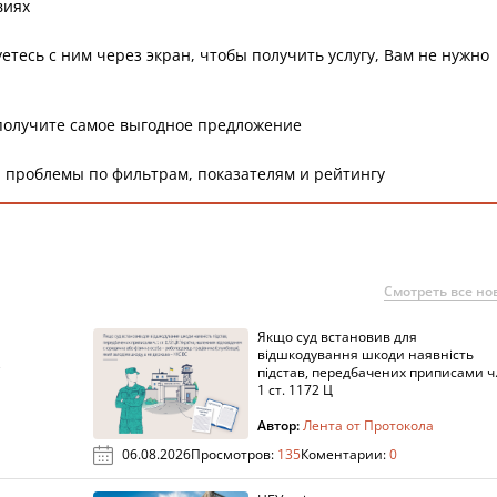
виях
етесь с ним через экран, чтобы получить услугу, Вам не нужно
получите самое выгодное предложение
 проблемы по фильтрам, показателям и рейтингу
Смотреть все но
Якщо суд встановив для
а
відшкодування шкоди наявність
підстав, передбачених приписами ч
1 ст. 1172 Ц
Автор:
Лента от Протокола
06.08.2026
Просмотров:
135
Коментарии:
0