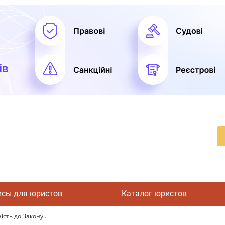
исы для юристов
Каталог юристов
сть до Закону...