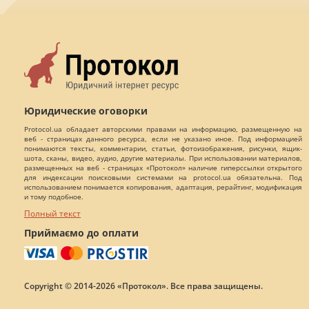
Юридические оговорки
Protocol.ua обладает авторскими правами на информацию, размещенную на
веб - страницах данного ресурса, если не указано иное. Под информацией
понимаются тексты, комментарии, статьи, фотоизображения, рисунки, ящик-
шота, сканы, видео, аудио, другие материалы. При использовании материалов,
размещенных на веб - страницах «Протокол» наличие гиперссылки открытого
для индексации поисковыми системами на protocol.ua обязательна. Под
использованием понимается копирования, адаптация, рерайтинг, модификация
и тому подобное.
Полный текст
Приймаємо до оплати
Copyright © 2014-2026 «Протокол». Все права защищены.