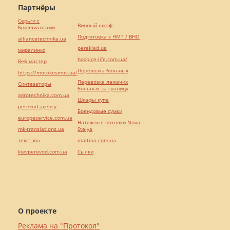
Партнёры
Серьги с
Винный шкаф
бриллиантами
Подготовка к НМТ / ВНО
alliancetechnika.ua
pereklad.ua
миралинкс
hospice-life.com.ua/
Веб мастер
Перевозка больных
https://motokosmos.ua/
Перевозка лежачих
Синтезаторы
больных за границу
agrotechnika.com.ua
Шкафы купе
perevod.agency
Брендовые сумки
europeservice.com.ua
Натяжные потолки Nova
mk-translations.ua
Stelya
текст юа
maltina.com.ua
kievperevod.com.ua
Cылки
О проекте
Реклама на "Протокол"