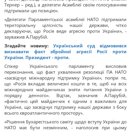
Тернер – ред.), а делегати Асамблеї своїм голосуванням
підтримали цю позицію».
«Делегати Парламентської асамблеї НАТО підтримали
територіальну цілісність нашої держави, чітко
декларуючи, що Росія веде агресію проти України», -
зауважив А.Парубій.
Згадайте новину:
Український суд відмовився
визнавати факт збройної агресії Росії проти
України. Президент - проти.
Спікер Українського парламенту висловив
переконання, що факт ухвалення резолюції ПА НАТО
«засвідчує міжнародну підтримку України», попри те,
що «Росія вкладає величезні кошти в те, щоб на всіх
міжнародних майданчиках зняти питання України з
порядку денного». Відтак, зазначив А.Парубій,
«фактично цей майданчик є одним з важливих для
України, що засвідчує підтримку нашої держави з боку
всього євроатлантичного простору».
«Рішення Бухарестського саміту щодо вступу України до
НАТО має бути незмінним, - наголосив при цьому