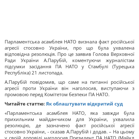
Парламентська асамблея НАТО визнала факт російської
агресії стосовно України, про що була ухвалена
відповідна резолюція. Про це заявив Голова Верховної
Ради України А.Парубій, коментуючи журналістам
підсумки засідання ПА НАТО у Стамбулі (Турецька
Республіка) 21 листопада.
А.Парубій повідомив, що саме на питанні російської
агресії проти України він наголосив, виступаючи з
промовою перед Комітетом безпеки ПА НАТО.
Читайте статтю:
Як облаштувати відкритий суд
«Парламентська асамблея НАТО, яка завжди була
прихильним майданчиком для України, ухвалила
резолюцію, де зазначено факт російської агресії
стосовно України, - сказав А.Парубій і додав. – На цьому
у своїй доповіді наголосив Президент ПА НАТО (Майкл