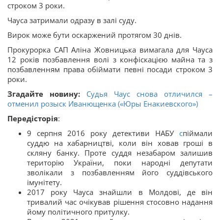
строком 3 роки.
Чауса затримали одразу в залі суду.
Вирок може бути оскаржений протягом 30 днів.
Прокурорка САП Аліна Жовницька вимагала для Чауса
12 років позбавлення волі з конфіскацією майна та з
позбавленням права обіймати певні посади строком 3
роки.
Згадайте новину:
Судья Чаус снова отличился –
отменил розыск Иванющенка («Юры Енакиевского»)
Передісторія
:
9 серпня 2016 року детективи НАБУ
с
піймали
суддю на хабарництві, коли він ховав гроші в
скляну банку. Проте суддя незабаром залишив
територію України, поки народні депутати
зволікали з позбавленням його суддівського
імунітету.
2017 року Чауса знайшли в Молдові, де він
тривалий час очікував рішення стосовно надання
йому політичного притулку.