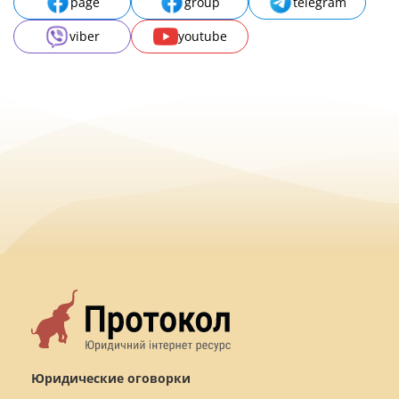
page
group
telegram
viber
youtube
Юридические оговорки