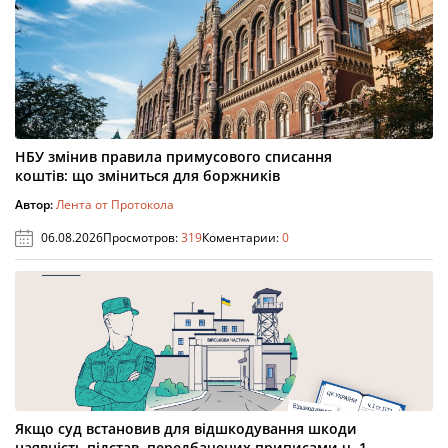
НБУ змінив правила примусового списання
коштів: що зміниться для боржників
Автор:
Лента от Протокола
06.08.2026
Просмотров:
319
Коментарии:
0
Якщо суд встановив для відшкодування шкоди
наявність підстав, передбачених приписами ч. 1