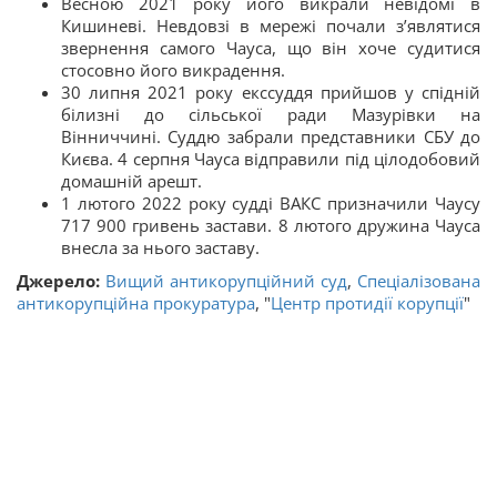
Весною 2021 року його викрали невідомі в
Кишиневі. Невдовзі в мережі почали з’являтися
звернення самого Чауса, що він хоче судитися
стосовно його викрадення.
30 липня 2021 року екссуддя прийшов у спідній
білизні до сільської ради Мазурівки на
Вінниччині. Суддю забрали представники СБУ до
Києва. 4 серпня Чауса відправили під цілодобовий
домашній арешт.
1 лютого 2022 року судді ВАКС призначили Чаусу
717 900 гривень застави. 8 лютого дружина Чауса
внесла за нього заставу.
Джерело:
Вищий антикорупційний суд
,
Спеціалізована
антикорупційна прокуратура
, "
Центр протидії корупції
"