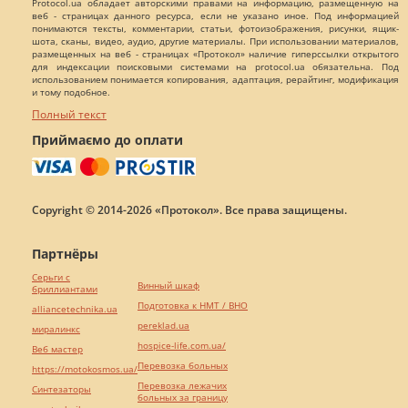
Protocol.ua обладает авторскими правами на информацию, размещенную на
веб - страницах данного ресурса, если не указано иное. Под информацией
понимаются тексты, комментарии, статьи, фотоизображения, рисунки, ящик-
шота, сканы, видео, аудио, другие материалы. При использовании материалов,
размещенных на веб - страницах «Протокол» наличие гиперссылки открытого
для индексации поисковыми системами на protocol.ua обязательна. Под
использованием понимается копирования, адаптация, рерайтинг, модификация
и тому подобное.
Полный текст
Приймаємо до оплати
Copyright © 2014-2026 «Протокол». Все права защищены.
Партнёры
Серьги с
Винный шкаф
бриллиантами
Подготовка к НМТ / ВНО
alliancetechnika.ua
pereklad.ua
миралинкс
hospice-life.com.ua/
Веб мастер
Перевозка больных
https://motokosmos.ua/
Перевозка лежачих
Синтезаторы
больных за границу