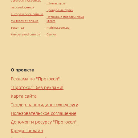
agrotechnika.com.ua
Шкафы купе
perevod.agency
Брендовые сумки
europeservice.com.ua
Натяжные потолки Nova
mk-translations.ua
Stelya
текст юа
maltina.com.ua
kievperevod.com.ua
Cылки
О проекте
Реклама на "Протокол"
"Протокол" без реклами!
Карта сайта
Тендер на юридическую услугу
Пользовательское соглашение
Допомогти ресурсу "Протокол"
Кредит онлайн