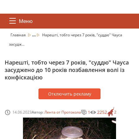
Меню
...
Главная
Нарешті, тобто через 7 років, "суддю" Чауса
засудж...
Нарешті, тобто через 7 років, "суддю" Чауса
засуджено до 10 років позбавлення волі із
конфіскацією
Отключить рекламу
1
2252
14.06.2023
Автор:
Лента от Протокола
2