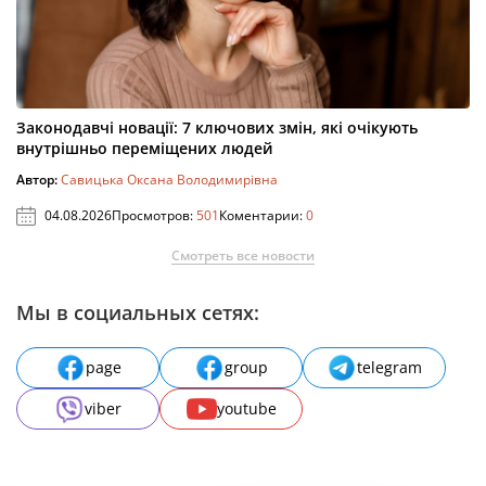
Законодавчі новації: 7 ключових змін, які очікують
внутрішньо переміщених людей
Автор:
Савицька Оксана Володимирівна
04.08.2026
Просмотров:
501
Коментарии:
0
Смотреть все новости
Мы в социальных сетях:
page
group
telegram
viber
youtube