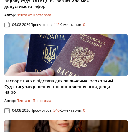
вироку суду: ОП КЦС ВС роз’яснила межі
допустимого інфор
Автор:
Лента от Протокола
04.08.2026
Просмотров:
442
Коментарии:
0
Паспорт РФ як підстава для звільнення: Верховний
Суд скасував рішення про поновлення посадовця
на ро
Автор:
Лента от Протокола
04.08.2026
Просмотров:
346
Коментарии:
0