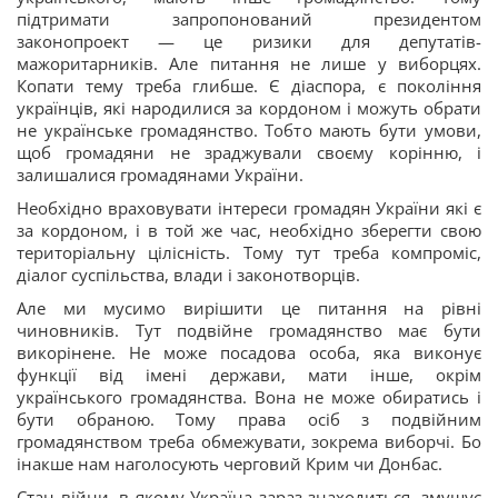
підтримати запропонований президентом
законопроект — це ризики для депутатів-
мажоритарників. Але питання не лише у виборцях.
Копати тему треба глибше. Є діаспора, є покоління
українців, які народилися за кордоном і можуть обрати
не українське громадянство. Тобто мають бути умови,
щоб громадяни не зраджували своєму корінню, і
залишалися громадянами України.
Необхідно враховувати інтереси громадян України які є
за кордоном, і в той же час, необхідно зберегти свою
територіальну цілісність. Тому тут треба компроміс,
діалог суспільства, влади і законотворців.
Але ми мусимо вирішити це питання на рівні
чиновників. Тут подвійне громадянство має бути
викорінене. Не може посадова особа, яка виконує
функції від імені держави, мати інше, окрім
українського громадянства. Вона не може обиратись і
бути обраною. Тому права осіб з подвійним
громадянством треба обмежувати, зокрема виборчі. Бо
інакше нам наголосують черговий Крим чи Донбас.
Стан війни, в якому Україна зараз знаходиться, змушує