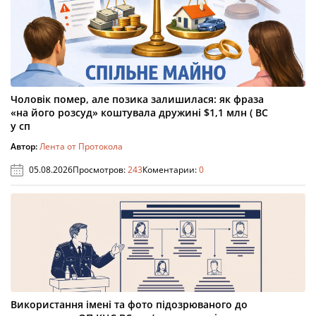
Чоловік помер, але позика залишилася: як фраза
«на його розсуд» коштувала дружині $1,1 млн ( ВС
у сп
Автор:
Лента от Протокола
05.08.2026
Просмотров:
243
Коментарии:
0
Використання імені та фото підозрюваного до