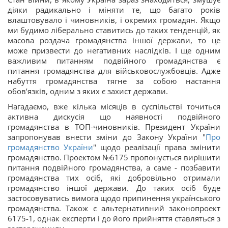
діяки радикально і міняти те, що багато років
влаштовувало і чиновників, і окремих громадян. Якщо
ми будимо ліберально ставитись до таких тенденцій, як
масова роздача громадянства іншої держави, то це
може призвести до негативних наслідків. І ще одним
важливим питанням подвійного громадянства є
питання громадянства для військовослужбовців. Адже
набуття громадянства тягне за собою настання
обов’язків, одним з яких є захист держави.
Нагадаємо, вже кілька місяців в суспільстві точиться
активна дискусія що наявності подвійного
громадянства в ТОП-чиновників. Президент України
запропонував внести зміни до Закону України "
Про
громадянство України
" щодо реалізації права змінити
громадянство. Проектом №6175 пропонується вирішити
питання подвійного громадянства, а саме - позбавити
громадянства тих осіб, які добровільно отримали
громадянство іншої держави. До таких осіб буде
застосовуватись вимога щодо припинення українського
громадянства. Також є альтернативний законопроект
6175-1, однак експерти і до його прийняття ставляться з