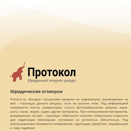
Юридические оговорки
Protocol.ua обладает авторскими правами на информацию, размещенную на
веб - страницах данного ресурса, если не указано иное. Под информацией
понимаются тексты, комментарии, статьи, фотоизображения, рисунки, ящик-
шота, сканы, видео, аудио, другие материалы. При использовании материалов,
размещенных на веб - страницах «Протокол» наличие гиперссылки открытого
для индексации поисковыми системами на protocol.ua обязательна. Под
использованием понимается копирования, адаптация, рерайтинг, модификация
и тому подобное.