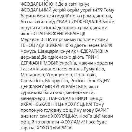
ФЕОДАЛЬНОЮ!!! Де в світі існує
ФЕОДАЛЬНИЙ устрій окрім україни??? Тому
бариги бояться подвійного громодянства,
бо на захист від СВАВІЛЛЯ ФЕОДАЛІВ може
вступитися інша держава, громодянами
якої є СПАПлЮЖЕНІ УКРАЇНЦІ!
Меркель..США є прямими поплічниками
ГЕНОЦИДУ В УКРАЇНІ!Які діють через МВФ!
Чомусь Швецарія існує як ФЕДЕРАТИВНА
держава! Де одночасно діють ТРИ+1
ДЕРЖАВНІ МОВИ! Україна, маючи кордони
і ассимільоване населення з Румунією,
Молдовою, Угорщиною, Польшою,
Словакією, Білорусією, Росією - має ОДНУ
ДЕРЖАВНУ МОВУ! УКРАЇНСЬКУ, яка є
суржиком багатьох ( менеджмнти,
менеджери , ПАРКУВАЛЬНИКИ- це що
УКРАЇНСЬКА!!! Ні! Це ХОХЛЯЦЬКА! Тому
пропоную головну офіційну мову БАРИГ
визнати саме ХОХЛЯЦЬКУ, носіїв цієї мови
офіційно визнати -ХОХЛАМИ! І все буде
гаразд! ХОХОЛ=БАРИГА!