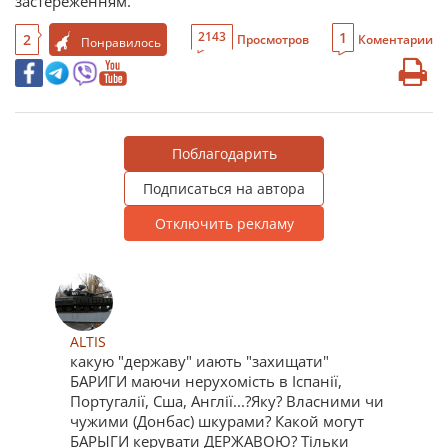
застереженням.
1
2143
2
Просмотров
Коментарии
Понравилось
Поблагодарить
Подписаться на автора
Отключить рекламу
ALTIS
какую "державу" иають "захищати"
БАРИГИ маючи нерухомість в Іспанії,
Португалії, Сша, Англії...?Яку? Власними чи
чужими (Донбас) шкурами? Какой могут
БАРЫГИ керувати ДЕРЖАВОЮ? Тільки