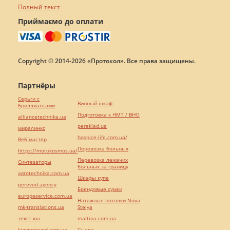
Полный текст
Приймаємо до оплати
Copyright © 2014-2026 «Протокол». Все права защищены.
Партнёры
Серьги с
Винный шкаф
бриллиантами
Подготовка к НМТ / ВНО
alliancetechnika.ua
pereklad.ua
миралинкс
hospice-life.com.ua/
Веб мастер
Перевозка больных
https://motokosmos.ua/
Перевозка лежачих
Синтезаторы
больных за границу
agrotechnika.com.ua
Шкафы купе
perevod.agency
Брендовые сумки
europeservice.com.ua
Натяжные потолки Nova
mk-translations.ua
Stelya
текст юа
maltina.com.ua
kievperevod.com.ua
Cылки