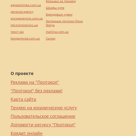
больных за границу
agrotechnika.com.ua
Шкафы купе
perevod.agency
Брендовые сумки
europeservice.com.ua
Натяжные потолки Nova
mk-translations.ua
Stelya
текст юа
maltina.com.ua
kievperevod.com.ua
Cылки
О проекте
Реклама на "Протокол"
"Протокол" без реклами!
Карта сайта
Тендер на юридическую услугу
Пользовательское соглашение
Допомогти ресурсу "Протокол"
Кредит онлайн