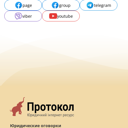
page
group
telegram
viber
youtube
Юридические оговорки