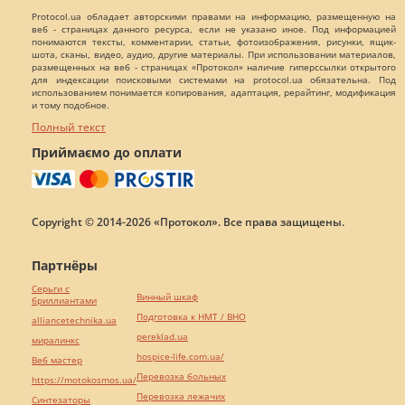
Protocol.ua обладает авторскими правами на информацию, размещенную на
веб - страницах данного ресурса, если не указано иное. Под информацией
понимаются тексты, комментарии, статьи, фотоизображения, рисунки, ящик-
шота, сканы, видео, аудио, другие материалы. При использовании материалов,
размещенных на веб - страницах «Протокол» наличие гиперссылки открытого
для индексации поисковыми системами на protocol.ua обязательна. Под
использованием понимается копирования, адаптация, рерайтинг, модификация
и тому подобное.
Полный текст
Приймаємо до оплати
Copyright © 2014-2026 «Протокол». Все права защищены.
Партнёры
Серьги с
Винный шкаф
бриллиантами
Подготовка к НМТ / ВНО
alliancetechnika.ua
pereklad.ua
миралинкс
hospice-life.com.ua/
Веб мастер
Перевозка больных
https://motokosmos.ua/
Перевозка лежачих
Синтезаторы