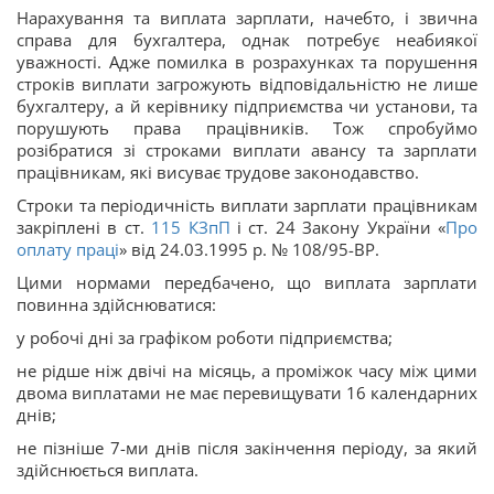
Нарахування та виплата зарплати, начебто, і звична
справа для бухгалтера, однак потребує неабиякої
уважності. Адже помилка в розрахунках та порушення
строків виплати загрожують відповідальністю не лише
бухгалтеру, а й керівнику підприємства чи установи, та
порушують права працівників. Тож спробуймо
розібратися зі строками виплати авансу та зарплати
працівникам, які висуває трудове законодавство.
Строки та періодичність виплати зарплати працівникам
закріплені в ст.
115
КЗпП
і ст. 24 Закону України «
Про
оплату праці
» від 24.03.1995 р. № 108/95-ВР.
Цими нормами передбачено, що виплата зарплати
повинна здійснюватися:
у робочі дні за графіком роботи підприємства;
не рідше ніж двічі на місяць, а проміжок часу між цими
двома виплатами не має перевищувати 16 календарних
днів;
не пізніше 7-ми днів після закінчення періоду, за який
здійснюється виплата.