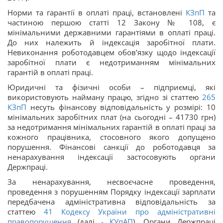
Норми та гарантії в оплаті праці, встановлені
КЗпП
та
частиною першою статті 12 Закону № 108, є
мінімальними державними гарантіями в оплаті праці.
До них належить й індексація заробітної плати.
Невиконання роботодавцем обов’язку щодо індексації
заробітної плати є недотриманням мінімальних
гарантій в оплаті праці.
Юридичні та фізичні особи – підприємці, які
використовують найману працю, згідно зі статтею
265
КЗпП
несуть фінансову відповідальність у розмірі: 10
мінімальних заробітних плат (на сьогодні – 41730 грн)
за недотримання мінімальних гарантій в оплаті праці за
кожного працівника, стосовного якого допущено
порушення. Фінансові санкції до роботодавця за
ненарахування індексації застосовують органи
Держпраці.
За ненарахування, несвоєчасне проведення,
проведення з порушенням Порядку індексації зарплати
передбачена адміністративна відповідальність за
статтею
41
Кодексу України про адміністративні
правопорушення
(далі
-
КУпАП
). Органи Держпраці