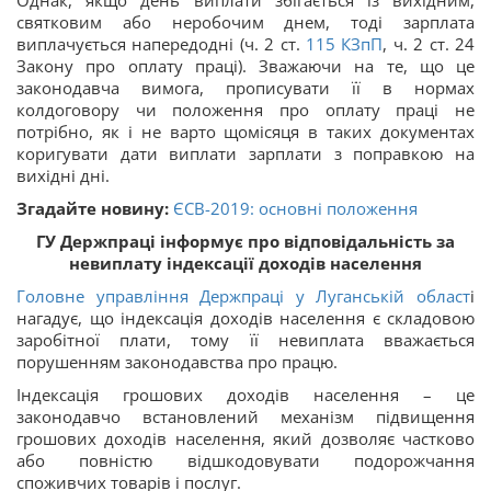
Однак, якщо день виплати збігається із вихідним,
святковим або неробочим днем, тоді зарплата
виплачується напередодні (ч. 2 ст.
115
КЗпП
, ч. 2 ст. 24
Закону про оплату праці). Зважаючи на те, що це
законодавча вимога, прописувати її в нормах
колдоговору чи положення про оплату праці не
потрібно, як і не варто щомісяця в таких документах
коригувати дати виплати зарплати з поправкою на
вихідні дні.
Згадайте новину:
ЄСВ-2019: основні положення
ГУ Держпраці інформує про відповідальність за
невиплату індексації доходів населення
Головне управління Держпраці у Луганській област
і
нагадує, що індексація доходів населення є складовою
заробітної плати, тому її невиплата вважається
порушенням законодавства про працю.
Індексація грошових доходів населення – це
законодавчо встановлений механізм підвищення
грошових доходів населення, який дозволяє частково
або повністю відшкодовувати подорожчання
споживчих товарів і послуг.