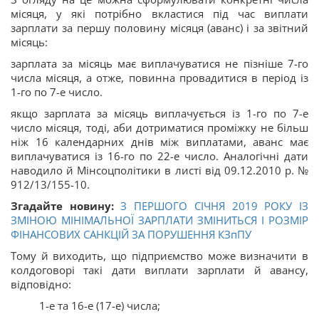
місяця, у які потрібно вкластися під час виплати
зарплати за першу половину місяця (аванс) і за звітний
місяць:
зарплата за місяць має виплачуватися не пізніше 7-го
числа місяця, а отже, повинна провадитися в період із
1-го по 7-е число.
якщо зарплата за місяць виплачується із 1-го по 7-е
число місяця, тоді, аби дотриматися проміжку не більш
ніж 16 календарних днів між виплатами, аванс має
виплачуватися із 16-го по 22-е число. Аналогічні дати
наводило й Мінсоцполітики в листі від 09.12.2010 р. №
912/13/155-10.
Згадайте новину:
З ПЕРШОГО СІЧНЯ 2019 РОКУ ІЗ
ЗМІНОЮ МІНІМАЛЬНОЇ ЗАРПЛАТИ ЗМІНИТЬСЯ І РОЗМІР
ФІНАНСОВИХ САНКЦІЙ ЗА ПОРУШЕННЯ
КЗпПУ
Тому й виходить, що підприємство може визначити в
колдоговорі такі дати виплати зарплати й авансу,
відповідно:
1-е та 16-е (17-е) числа;