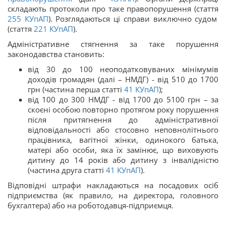
складають протоколи про таке правопорушення (стаття
255
КУпАП
). Розглядаються ці справи виключно судом
(стаття
221
КУпАП
).
Адміністративне стягнення за таке порушення
законодавства становить:
від 30 до 100 неоподатковуваних мінімумів
доходів громадян (далі – НМДГ) - від 510 до 1700
грн (частина перша статті
41
КУпАП
);
від 100 до 300 НМДГ - від 1700 до 5100 грн – за
скоєні особою повторно протягом року порушення
після притягнення до адміністративної
відповідальності або стосовно неповнолітнього
працівника, вагітної жінки, одинокого батька,
матері або особи, яка їх замінює, що виховують
дитину до 14 років або дитину з інвалідністю
(частина друга статті
41
КУпАП
).
Відповідні штрафи накладаються на посадових осіб
підприємства (як правило, на директора, головного
бухгалтера) або на роботодавця-підприємця.