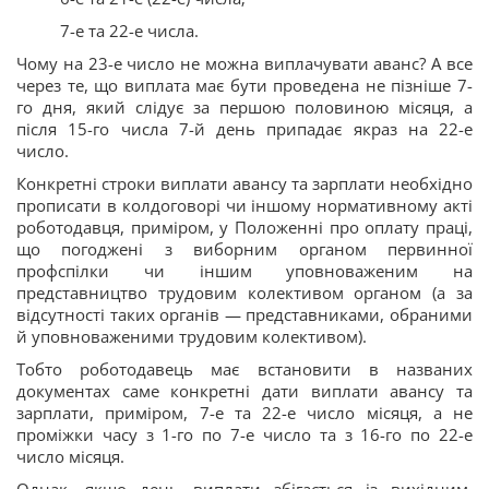
7-е та 22-е числа.
Чому на 23-е число не можна виплачувати аванс? А все
через те, що виплата має бути проведена не пізніше 7-
го дня, який слідує за першою половиною місяця, а
після 15-го числа 7-й день припадає якраз на 22-е
число.
Конкретні строки виплати авансу та зарплати необхідно
прописати в колдоговорі чи іншому нормативному акті
роботодавця, приміром, у Положенні про оплату праці,
що погоджені з виборним органом первинної
профспілки чи іншим уповноваженим на
представництво трудовим колективом органом (а за
відсутності таких органів — представниками, обраними
й уповноваженими трудовим колективом).
Тобто роботодавець має встановити в названих
документах саме конкретні дати виплати авансу та
зарплати, приміром, 7-е та 22-е число місяця, а не
проміжки часу з 1-го по 7-е число та з 16-го по 22-е
число місяця.