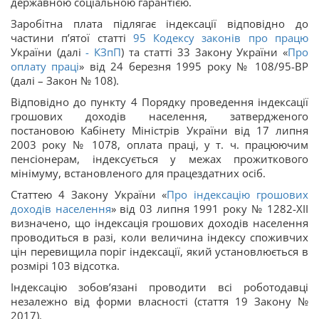
державною соціальною гарантією.
Заробітна плата підлягає індексації відповідно до
частини п’ятої статті
95
Кодексу законів про працю
України (далі
-
КЗпП
) та статті 33 3акону України «
Про
оплату праці
» від 24 березня 1995 року № 108/95-ВР
(далі – Закон № 108).
Відповідно до пункту 4 Порядку проведення індексації
грошових доходів населення, затвердженого
постановою Кабінету Міністрів України від 17 липня
2003 року № 1078, оплата праці, у т. ч. працюючим
пенсіонерам, індексується у межах прожиткового
мінімуму, встановленого для працездатних осіб.
Статтею 4 Закону України «
Про індексацію грошових
доходів населення
» від 03 липня 1991 року № 1282-ХІІ
визначено, що індексація грошових доходів населення
проводиться в разі, коли величина індексу споживчих
цін перевищила поріг індексації, який установлюється в
розмірі 103 відсотка.
Індексацію зобов’язані проводити всі роботодавці
незалежно від форми власності (стаття 19 Закону №
2017).