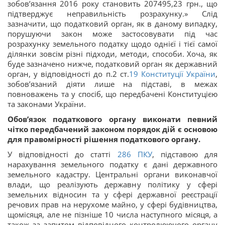
зобов’язання 2016 року становить 207495,23 грн., що
підтверджує неправильність розрахунку.» Слід
зазначити, що податковий орган, як в даному випадку,
порушуючи закон може застосовувати під час
розрахунку земельного податку щодо однієї і тієї самої
ділянки зовсім різні підходи, методи, способи. Хоча, як
буде зазначено нижче, податковий орган як державний
орган, у відповідності до п.2 ст.
19
Конституції України
,
зобов’язаний діяти лише на підставі, в межах
повноважень та у спосіб, що передбачені Конституцією
та законами України.
Обов’язок податкового органу виконати певний
чітко передбачений законом порядок дій є основою
для правомірності рішення податкового органу.
У відповідності до статті
286
ПКУ
, підставою для
нарахування земельного податку є дані державного
земельного кадастру. Центральні органи виконавчої
влади, що реалізують державну політику у сфері
земельних відносин та у сфері державної реєстрації
речових прав на нерухоме майно, у сфері будівництва,
щомісяця, але не пізніше 10 числа наступного місяця, а
також за запитом відповідного контролюючого органу