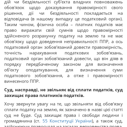
дій чи бездіяльності суб'єкта владних повноважень
обов'язок щодо доказування правомірності свого
рішення, дії чи бездіяльності покладається на
відповідача (в нашому випадку це податковий орган).
Таким чином, фізична особа – платник податків має
право виражати свій сумнів щодо правомірності
здійсненого розрахунку податку на землю та не має
обов’язку щодо доведення неправильності ППР, а ось
податковий орган зобов’язаний довести правомірність,
точність нарахування податкових зобов’язань,
податковий орган зобов’язаний довести, що він діяв в
порядку передбаченому законом для визначення
об’єкту оподаткування, для визначення суми
податкового зобов’язання, а отже і правомірності
винесеного ППР.
Суд, насправді, не звільняє від сплати податків, суд
захищає права платників податків.
Хочу звернути увагу на те, що звільняти від обов’язку
сплати податку на землю, як зазначено в назві цієї статті
суд не буде. Суд захищає права і свободи людини і
громадянина (ст.
55
Конституції України
), а також суд,
здійснюючи правосуддя на засадах верховенства права,