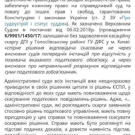
забезпечує кожному право на справедливий суд та
повагу до інших прав і свобод, гарантованих
Конституцією і законами України (ст. 2 ЗУ «
Про
судоустрій і статус суддів
»). Як зазначено Верховним
Судом в постанові від 06.02.2018р. (провадження
К/9901/1450/17
) залишаючи без задоволення касаційну
скаргу ДПІ у Голосіївському районі ГУ ДФС у м. Києві:
«
спірне рішення відповідача скасоване не через
висновки судів попередніх інстанцій про відсутність у
позивача вказаного податкового обов’язку, а через
висновок про неправильний розрахунок відповідачем
суми податкового зобов'язання
».
Адміністративні суди всіх інстанцій вже неодноразово
приводили в своїх рішеннях цитати із рішень ЄСПЛ, у
відповідності до яких суди мають повноваження щодо
скасування податкових повідомлень-рішень. Адже, «…
адміністративні суди, які розглядають скарги заявників
стосовно рішень податкового управління, мають повну
юрисдикцію у цих справах та повноваження скасувати
оскаржені рішення. Справи мають бути розглянуті на
підставі поданих доказів, а довести наявність підстав,
передбачених відповідними законами, для