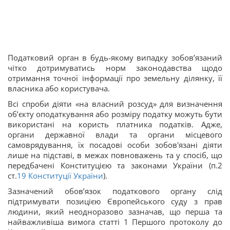
Податковий орган в будь-якому випадку зобов’язаний
чітко дотримуватись норм законодавства щодо
отримання точної інформації про земельну ділянку, її
власника або користувача.
Всі спроби діяти «на власний розсуд» для визначення
об’єкту оподаткування або розміру податку можуть бути
використані на користь платника податків. Адже,
органи державної влади та органи місцевого
самоврядування, їх посадові особи зобов'язані діяти
лише на підставі, в межах повноважень та у спосіб, що
передбачені Конституцією та законами України (п.2
ст.
19
Конституції України
).
Зазначений обов’язок податкового органу слід
підтримувати позицією Європейського суду з прав
людини, який неодноразово зазначав, що перша та
найважливіша вимога статті 1 Першого протоколу до