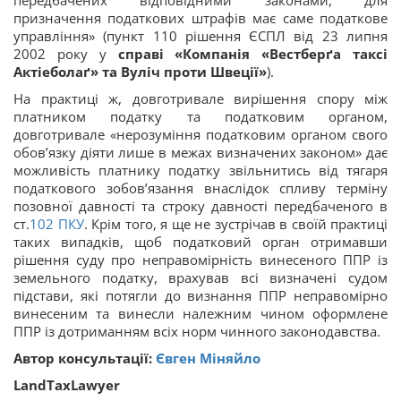
призначення податкових штрафів має саме податкове
управління» (пункт 110 рішення ЄСПЛ від 23 липня
2002 року у
справі «Компанія «Вестберґа таксі
Актіеболаґ» та Вуліч проти Швеції»
).
На практиці ж, довготривале вирішення спору між
платником податку та податковим органом,
довготривале «нерозуміння податковим органом свого
обов’язку діяти лише в межах визначених законом» дає
можливість платнику податку звільнитись від тягаря
податкового зобов’язання внаслідок спливу терміну
позовної давності та строку давності передбаченого в
ст.
102
ПКУ
. Крім того, я ще не зустрічав в своїй практиці
таких випадків, щоб податковий орган отримавши
рішення суду про неправомірність винесеного ППР із
земельного податку, врахував всі визначені судом
підстави, які потягли до визнання ППР неправомірно
винесеним та винесли належним чином оформлене
ППР із дотриманням всіх норм чинного законодавства.
Автор консультації:
Євген Міняйло
LandTaxLawyer