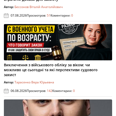
Автор:
Бессонов Віталій Анатолійович
07.08.2026
Просмотров:
51
Коментарии:
0
Виключення з військового обліку за віком: чи
можливо це сьогодні та які перспективи судового
захист
Автор:
Тарасенко Вера Юрьевна
06.08.2026
Просмотров:
142
Коментарии:
0