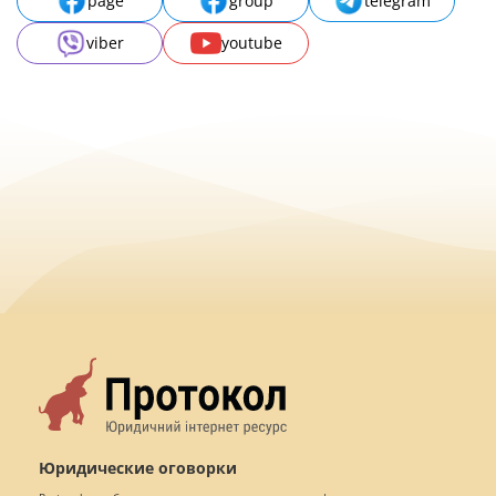
page
group
telegram
viber
youtube
Юридические оговорки