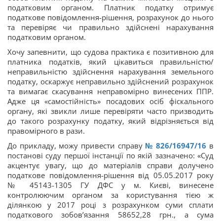
податковим органом. Платник податку отримує
податкове повідомлення-рішення, розрахунок до нього
та перевіряє чи правильно здійснені нарахування
податковим органом.
Хочу запевнити, що судова практика є позитивною для
платника податків, який цікавиться правильністю/
неправильністю здійснення нарахування земельного
податку, оскаржує неправильно здійснений розрахунок
та вимагає скасування неправомірно винесених ППР.
Адже ця «самостійність» посадових осіб фіскального
органу, які звикли лише перевіряти часто призводить
до такого розрахунку податку, який відрізняється від
правомірного в рази.
До прикладу, можу привести справу
№ 826/16947/16
в
постанові суду першої інстанції по якій зазначено: «Суд
акцентує увагу, що до матеріалів справи долучено
податкове повідомлення-рішення від 05.05.2017 року
№ 45143-1305 ГУ ДФС у м. Києві, винесене
контролюючим органом за користування тією ж
ділянкою у 2017 році з розрахунком суми сплати
податкового зобов’язання 58652,28 грн., а сума