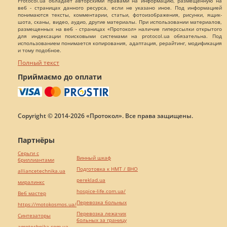
Protocol.ua обладает авторскими правами на информацию, размещенную на
веб - страницах данного ресурса, если не указано иное. Под информацией
понимаются тексты, комментарии, статьи, фотоизображения, рисунки, ящик-
шота, сканы, видео, аудио, другие материалы. При использовании материалов,
размещенных на веб - страницах «Протокол» наличие гиперссылки открытого
для индексации поисковыми системами на protocol.ua обязательна. Под
использованием понимается копирования, адаптация, рерайтинг, модификация
и тому подобное.
Полный текст
Приймаємо до оплати
Copyright © 2014-2026 «Протокол». Все права защищены.
Партнёры
Серьги с
Винный шкаф
бриллиантами
Подготовка к НМТ / ВНО
alliancetechnika.ua
pereklad.ua
миралинкс
hospice-life.com.ua/
Веб мастер
Перевозка больных
https://motokosmos.ua/
Перевозка лежачих
Синтезаторы
больных за границу
agrotechnika.com.ua