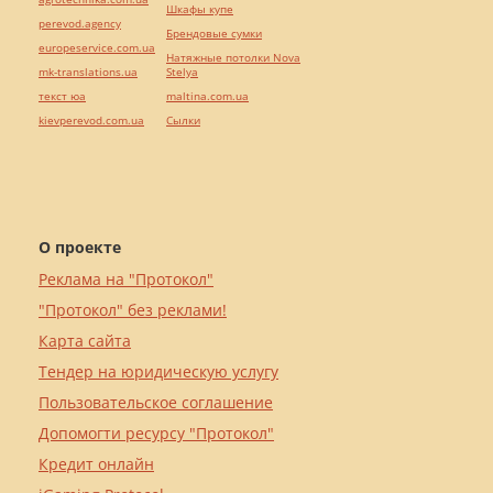
Шкафы купе
perevod.agency
Брендовые сумки
europeservice.com.ua
Натяжные потолки Nova
mk-translations.ua
Stelya
текст юа
maltina.com.ua
kievperevod.com.ua
Cылки
О проекте
Реклама на "Протокол"
"Протокол" без реклами!
Карта сайта
Тендер на юридическую услугу
Пользовательское соглашение
Допомогти ресурсу "Протокол"
Кредит онлайн