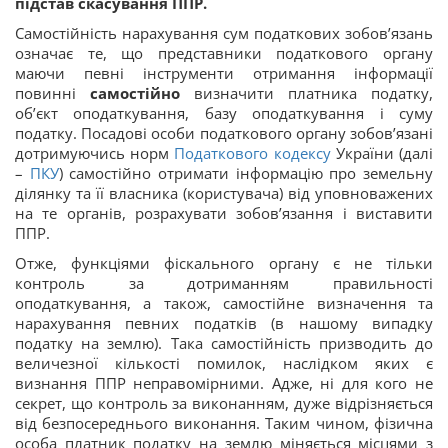
підстав скасування ППР.
Самостійність нарахування сум податкових зобов’язань
означає те, що представники податкового органу
маючи певні інструменти отримання інформації
повинні
самостійно
визначити платника податку,
об’єкт оподаткування, базу оподаткування і суму
податку. Посадові особи податкового органу зобов’язані
дотримуючись норм
Податкового кодексу
України (далі
–
ПКУ
) самостійно отримати інформацію про земельну
ділянку та її власника (користувача) від уповноважених
на те органів, розрахувати зобов’язання і виставити
ППР.
Отже, функціями фіскального органу є не тільки
контроль за дотриманням правильності
оподаткування, а також, самостійне визначення та
нарахування певних податків (в нашому випадку
податку на землю). Така самостійність призводить до
величезної кількості помилок, наслідком яких є
визнання ППР неправомірними. Адже, ні для кого не
секрет, що контроль за виконанням, дуже відрізняється
від безпосереднього виконання. Таким чином, фізична
особа платник податку на землю міняється місцями з