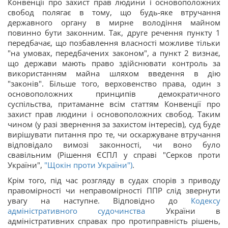
Конвенції про захист прав людини і основоположних
свобод полягає в тому, що будь-яке втручання
державного органу в мирне володіння майном
повинно бути законним. Так, друге речення пункту 1
передбачає, що позбавлення власності можливе тільки
"на умовах, передбачених законом", а пункт 2 визнає,
що держави мають право здійснювати контроль за
використанням майна шляхом введення в дію
"законів". Більше того, верховенство права, один з
основоположних принципів демократичного
суспільства, притаманне всім статтям Конвенції про
захист прав людини і основоположних свобод. Таким
чином (у разі звернення за захистом інтересів), суд буде
вирішувати питання про те, чи оскаржуване втручання
відповідало вимозі законності, чи воно було
свавільним (Рішення ЄСПЛ у справі "Серков проти
України",
"Щокін проти України")
.
Крім того, під час розгляду в судах спорів з приводу
правомірності чи неправомірності ППР слід звернути
увагу на наступне. Відповідно до
Кодексу
адміністративного судочинства
України в
адміністративних справах про протиправність рішень,