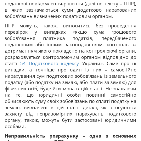
податкові повідомлення-рішення (далі по тексту – ППР),
в яких зазначаються суми додатково нарахованих
зобов’язань визначених податковим органом.
ППР можуть, також, виноситись без проведення
перевірок у випадках «якщо сума грошового
зобов’язання платника податків, передбаченого
податковим або іншим законодавством, контроль за
дотриманням якого покладено на контролюючі органи,
розраховується контролюючим органом відповідно до
статті
54
Податкового кодексу
України». Саме про ці
випадки, а точніше про один із них – самостійне
нарахування сум податкових зобов’язань із земельного
податку (або податку на землю, або плати за землю) для
фізичних осіб, буде йти мова в цій статті. Не зважаючи
на те, що юридичні особи повинні самостійно
обчислюють суму своїх зобов’язань по сплаті податку на
землю, визначені в цій статті деталі, які стосуються
захисту від неправомірних нарахувань податкового
органу, також, можуть бути застосовані юридичними
особами.
Неправильність розрахунку – одна з основних