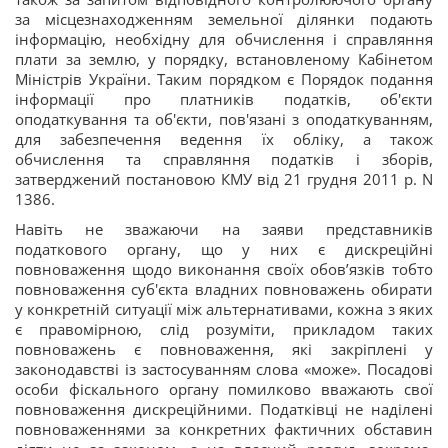
за місцезнаходженням земельної ділянки подають
інформацію, необхідну для обчислення і справляння
плати за землю, у порядку, встановленому Кабінетом
Міністрів України. Таким порядком є Порядок подання
інформації про платників податків, об'єкти
оподаткування та об'єкти, пов'язані з оподаткуванням,
для забезпечення ведення їх обліку, а також
обчислення та справляння податків і зборів,
затверджений постановою КМУ від 21 грудня 2011 р. N
1386.
Навіть не зважаючи на заяви представників
податкового органу, що у них є дискреційні
повноваження щодо виконання своїх обов’язків тобто
повноваження суб'єкта владних повноважень обирати
у конкретній ситуації між альтернативами, кожна з яких
є правомірною, слід розуміти, прикладом таких
повноважень є повноваження, які закріплені у
законодавстві із застосуванням слова «може». Посадові
особи фіскального органу помилково вважають свої
повноваження дискреційними. Податківці не наділені
повноваженнями за конкретних фактичних обставин