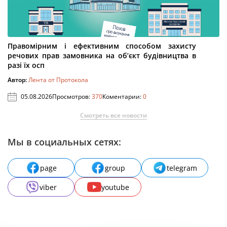
Правомірним і ефективним способом захисту
речових прав замовника на об’єкт будівництва в
разі їх осп
Автор:
Лента от Протокола
05.08.2026
Просмотров:
370
Коментарии:
0
Смотреть все новости
Мы в социальных сетях:
page
group
telegram
viber
youtube