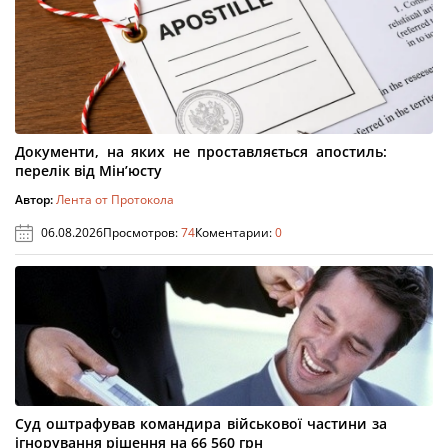
Документи, на яких не проставляється апостиль:
перелік від Мін’юсту
Автор:
Лента от Протокола
06.08.2026
Просмотров:
74
Коментарии:
0
Суд оштрафував командира військової частини за
ігнорування рішення на 66 560 грн