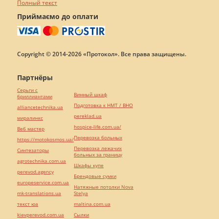
Полный текст
Приймаємо до оплати
Copyright © 2014-2026 «Протокол». Все права защищены.
Партнёры
Серьги с
Винный шкаф
бриллиантами
Подготовка к НМТ / ВНО
alliancetechnika.ua
pereklad.ua
миралинкс
hospice-life.com.ua/
Веб мастер
Перевозка больных
https://motokosmos.ua/
Перевозка лежачих
Синтезаторы
больных за границу
agrotechnika.com.ua
Шкафы купе
perevod.agency
Брендовые сумки
europeservice.com.ua
Натяжные потолки Nova
mk-translations.ua
Stelya
текст юа
maltina.com.ua
kievperevod.com.ua
Cылки