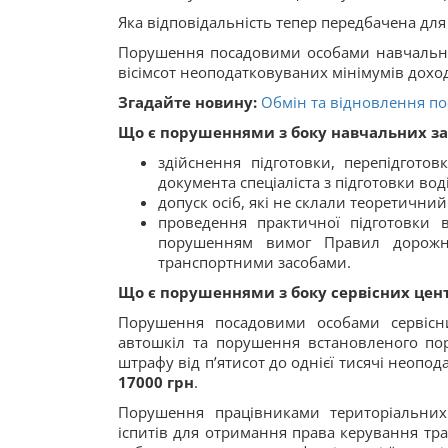
Яка відповідальність тепер передбачена для
Порушення посадовими особами навчальних
вісімсот неоподатковуваних мінімумів доход
Згадайте новину:
Обмін та відновлення пос
Що є порушеннями з боку навчальних за
здійснення підготовки, перепідгото
документа спеціаліста з підготовки вод
допуск осіб, які не склали теоретичний 
проведення практичної підготовки 
порушенням вимог Правил дорожнь
транспортними засобами.
Що є порушеннями з боку сервісних цен
Порушення посадовими особами сервісни
автошкіл та порушення встановленого поря
штрафу від п’ятисот до однієї тисячі неопо
17000 грн
.
Порушення працівниками територіальних
іспитів для отримання права керування тр