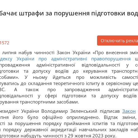
бачає штрафи за порушення підготовки вод
Отключить рекл
1572
 липня набув чинності Закон України «Про внесення змі
дексу України про адміністративні правопорушення
щ
апровадження адміністративної відповідальності у с
ідготовки та допуску водіїв до керування транспорт
асобами». У ньому йдеться про можливість самост
туватись до складання теоретичного іспиту в сервісному це
ВС. А також про запровадження адміністратив
дповідальності у сфері підготовки та допуску водії
рування транспортними засобами.
езидент України Володимир Зеленський підписав
Закон
ипня його було офіційно оприлюднено. Відтак зміни
ості за порушення порядку приймання іспитів та підготов
ня порядку державної акредитації навчальних закладів на
ідготовки набудуть чинності з 29 жовтня 2023 року.