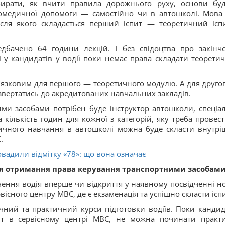
бирати, як вчити правила дорожнього руху, основи бу
домедичної допомоги — самостійно чи в автошколі. Мова
ісля якого складається перший іспит — теоретичний ісп
дбачено 64 години лекцій. І без свідоцтва про закінч
і у кандидатів у водії поки немає права складати теорети
’язковим для першого — теоретичного модулю. А для друго
звертатись до акредитованих навчальних закладів.
ими засобами потрібен буде інструктор автошколи, спеціа
кількість годин для кожної з категорій, яку треба провест
тичного навчання в автошколі можна буде скласти внутрі
.
овадили відмітку «78»: що вона означає
ля отримання права керування транспортними засобам
ення водія вперше чи відкриття у наявному посвідченні н
вісного центру МВС, де є екзаменація та успішно скласти ісп
ичний та практичний курси підготовки водіїв. Поки кандид
пит в сервісному центрі МВС, не можна починати практ