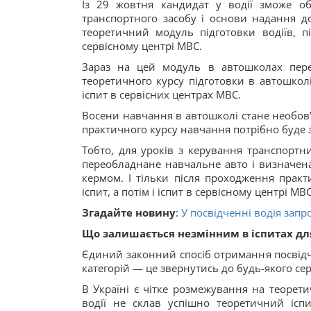
Із 29 жовтня кандидат у водії зможе о
транспортного засобу і основи надання 
теоретичний модуль підготовки водіїв, п
сервісному центрі МВС.
Зараз на цей модуль в автошколах пере
теоретичного курсу підготовки в автошкол
іспит в сервісних центрах МВС.
Восени навчання в автошколі стане необов
практичного курсу навчання потрібно буде 
Тобто, для уроків з керування транспортн
переобладнане навчальне авто і визначена 
кермом. І тільки після проходження прак
іспит, а потім і іспит в сервісному центрі МВС
Згадайте новину
:
У посвідченні водія запр
Що залишається незмінним в іспитах д
Єдиний законний спосіб отримання посвідч
категорій — це звернутись до будь-якого сер
В Україні є чітке розмежування на теорет
водії не склав успішно теоретичний іс