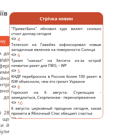
іїв
Стрічка новин
"ПриватБанк" обновил курс валют: сколько
стоит доллар сегодня
4
аму
Телескоп на Гавайях зафиксировал новые
загадочные явления на поверхности Солнца
н до
6
одо
Трамп "наехал" на Хегсета из-за острой
фері
нехватки ракет для ПВО, – WP
5
ними
КНДР перебросила в Россию более 100 ракет: в
ійно
ISW объяснили, чем это грозит Украине
нтрі
8
ної
Гороскоп на 6 августа: Стрельцам -
в до
замедлиться, Скорпионам - перенапряжение
10
6 августа: церковный праздник сегодня, какая
і 28
примета в Яблочный Спас обещает счастье
, що
41
Овсянка против гранолы: диетологи
ки й
рассказали, что лучше для контроля уровня
були
сахара в крови
14