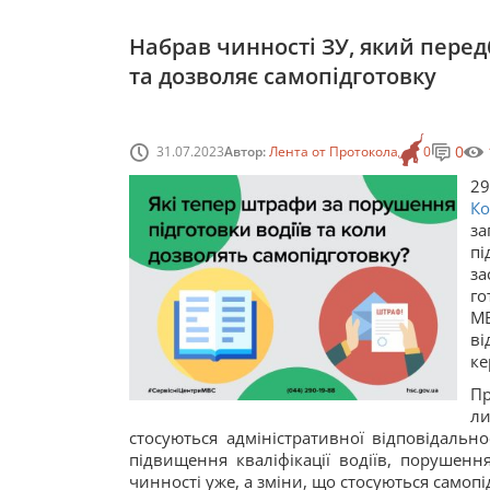
Набрав чинності ЗУ, який перед
та дозволяє самопідготовку
0
31.07.2023
Автор:
Лента от Протокола
0
29
Ко
з
п
з
го
М
ві
ке
Пр
л
стосуються адміністративної відповідальн
підвищення кваліфікації водіїв, порушен
чинності уже, а зміни, що стосуються самоп