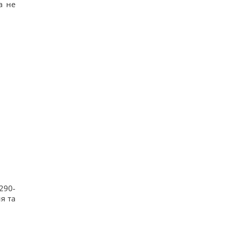
а не
290-
я та