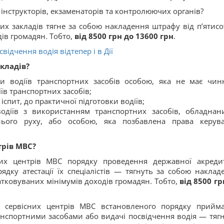
 інструкторів, екзаменаторів та контролюючих органів?
 закладів тягне за собою накладення штрафу від п’ятисо
ів громадян. Тобто,
від 8500 грн до 13600 грн
.
відчення водія відтепер і в Дії
кладів?
вки водіїв транспортних засобів особою, яка не має чин
іїв транспортних засобів;
іспит, до практичної підготовки водіїв;
водіїв з використанням транспортних засобів, обладнан
ого руху, або особою, яка позбавлена права керув
трів МВС?
х центрів МВС порядку проведення державної акредит
дку атестації їх спеціалістів — тягнуть за собою наклад
датковуваних мінімумів доходів громадян. Тобто,
від 8500 гр
 сервісних центрів МВС встановленого порядку прийм
анспортними засобами або видачі посвідчення водія — тягн