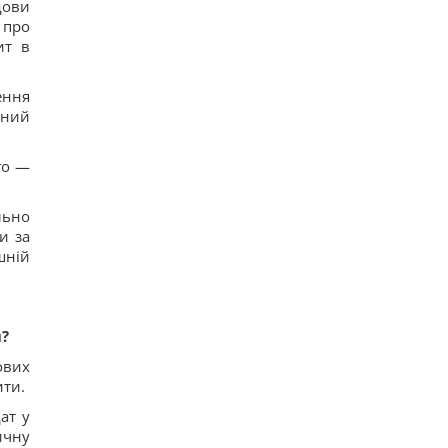
дови
 про
ит в
ення
чний
го —
льно
и за
шній
и?
ових
ити.
ат у
ичну