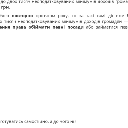
 до двох тисяч неоподатковуваних мінімумів доходів грома
 грн
.
собою
повторно
протягом року, то за такі самі дії вже 
ох тисяч неоподатковуваних мінімумів доходів громадян 
ення права обіймати певні посади
або займатися пе
отуватись самостійно, а до чого ні?