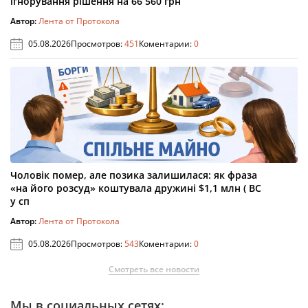
ігнорування рішення на 66 560 грн
Автор:
Лента от Протокола
05.08.2026
Просмотров:
451
Коментарии:
0
Чоловік помер, але позика залишилася: як фраза
«на його розсуд» коштувала дружині $1,1 млн ( ВС
у сп
Автор:
Лента от Протокола
05.08.2026
Просмотров:
543
Коментарии:
0
Смотреть все новости
Мы в социальных сетях: