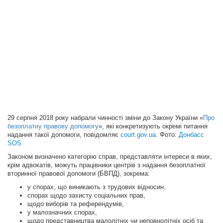
29 серпня 2018 року набрали чинності зміни до Закону України «
Про
безоплатну правову допомогу
», які конкретизують окремі питання
надання такої допомоги, повідомляє
court.gov.ua
. Фото:
Донбасс
SOS
Законом визначено категорію справ, представляти інтереси в яких,
крім адвокатів, можуть працівники центрів з надання безоплатної
вторинної правової допомоги (БВПД), зокрема:
у спорах, що виникають з трудових відносин,
спорах щодо захисту соціальних прав,
щодо виборів та референдумів,
у малозначних спорах,
щодо представництва малолітніх чи неповнолітніх осіб та