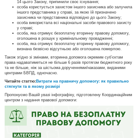
14 цього Закону, припинили своє існування;
особа користується захистом іншого захисника або залучила
іншого представника у справі, за якою їй призначено
захисника чи представника відповідно до цього Закону;
особа використала всі національні засоби правового захисту
у справі;
особа, яка отримує безоплатну вторинну правову допомогу,
оголошена в розшук у кримінальному провадженні;
особа, яка отримує безоплатну вторинну правову допомогу,
визнана безвісно відсутньою або оголошена померлою.
Також згідно зі змінами, вторинна допомога окремим суб’єктам
права надаватиметься не більше 6 разів протягом бюджетного року
та не більше, ніж за шістьома дорученнями/наказами, виданими
центрами БВПД, одночасно.
Читайте статтю:
Витрати на правничу допомогу: як правильно
стягнути та в якому розмірі
Пропонуємо Вашій увазі інфографіку, підготовлену Координаційним
центром з надання правової допомоги: