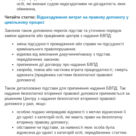
осіб, які визнані судом недієздатними чи дієздатність яких
обмежена,
Читайте статтю:
Відшкодування витрат на правову допомогу у
цивільному процесі
Законом також доповнено перелік підстав та уточнено порядок
заміни адвокатів або працівників центрів з надання БВПД:
зміна підсудності провадження або справи чи підсудності
кримінального правопорушення;
відмова від виконання доручення/наказу з підстав,
передбачених законом;
припинення дії договору про надання БВПД
хвороба, повна або часткова втрата працездатності, смерть
адвоката (працівника системи безоплатної правової
допомоги)
Також деталізовано підстави для припинення надання БВПД. Так
надання безоплатної вторинної правової допомоги припиняється за
рішенням Центру з надання безоплатної вторинної правової
допомоги у разі, якщо:
особою подано неправдиві відомості з метою віднесення її
до однієї з категорій осіб, які мають право на безоплатну
вторинну правову допомогу;
обставини чи підстави, за наявності яких особа була
віднесена до однієї з категорій осіб, передбачених статтею