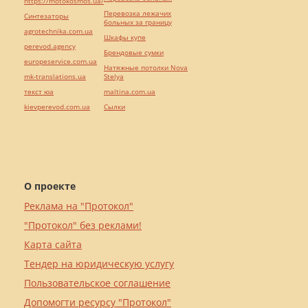
https://motokosmos.ua/
Перевозка лежачих
Синтезаторы
больных за границу
agrotechnika.com.ua
Шкафы купе
perevod.agency
Брендовые сумки
europeservice.com.ua
Натяжные потолки Nova
mk-translations.ua
Stelya
текст юа
maltina.com.ua
kievperevod.com.ua
Cылки
О проекте
Реклама на "Протокол"
"Протокол" без реклами!
Карта сайта
Тендер на юридическую услугу
Пользовательское соглашение
Допомогти ресурсу "Протокол"