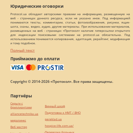
Юридические оговорки
Protocol.ua обладает авторскими правами на информацию, размещенную на
веб - страницах данного ресурса, если не указано иное. Под информацией
понимаются тексты, комментарии, статьи, фотоизображения, рисунки, ящик-
шота, сканы, видео, аудио, другие материалы. При использовании материалов,
размещенных на веб - страницах «Протокол» наличие гиперссылки открытого
для индексации поисковыми системами на protocol.ua обязательна. Под
использованием понимается копирования, адаптация, рерайтинг, модификация
и тому подобное.
Полный текст
Приймаємо до оплати
Copyright © 2014-2026 «Протокол». Все права защищены.
Партнёры
Серьги с
Винный шкаф
бриллиантами
Подготовка к НМТ / ВНО
alliancetechnika.ua
pereklad.ua
миралинкс
hospice-life.com.ua/
Веб мастер
Перевозка больных