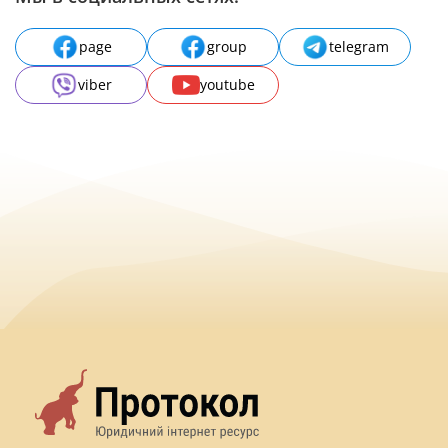
page
group
telegram
viber
youtube