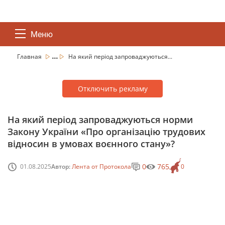
Меню
...
Главная
На який період запроваджуються...
Отключить рекламу
На який період запроваджуються норми
Закону України «Про організацію трудових
відносин в умовах воєнного стану»?
0
765
01.08.2025
Автор:
Лента от Протокола
0