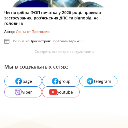
Чи потрібна ФОП печатка у 2026 році: правила
застосування, роз'яснення ДПС та відповіді на
головні з
Автор:
Лента от Протокола
05.08.2026
Просмотров:
366
Коментарии:
0
Смотреть все видео консультации
Мы в социальных сетях:
page
group
telegram
viber
youtube