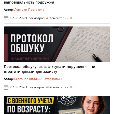
відповідальність подружжя
Автор:
Лента от Протокола
07.08.2026
Просмотров:
49
Коментарии:
0
Протокол обшуку: як зафіксувати порушення і не
втратити докази для захисту
Автор:
Бессонов Віталій Анатолійович
07.08.2026
Просмотров:
44
Коментарии:
0