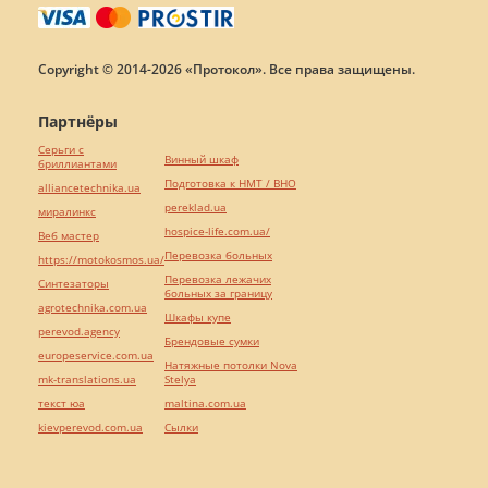
Copyright © 2014-2026 «Протокол». Все права защищены.
Партнёры
Серьги с
Винный шкаф
бриллиантами
Подготовка к НМТ / ВНО
alliancetechnika.ua
pereklad.ua
миралинкс
hospice-life.com.ua/
Веб мастер
Перевозка больных
https://motokosmos.ua/
Перевозка лежачих
Синтезаторы
больных за границу
agrotechnika.com.ua
Шкафы купе
perevod.agency
Брендовые сумки
europeservice.com.ua
Натяжные потолки Nova
mk-translations.ua
Stelya
текст юа
maltina.com.ua
kievperevod.com.ua
Cылки