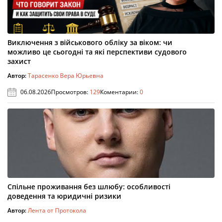
Виключення з військового обліку за віком: чи
можливо це сьогодні та які перспективи судового
захист
Автор:
Тарасенко Вера Юрьевна
06.08.2026
Просмотров:
129
Коментарии:
0
Спільне проживання без шлюбу: особливості
доведення та юридичні ризики
Автор:
Лента от Протокола