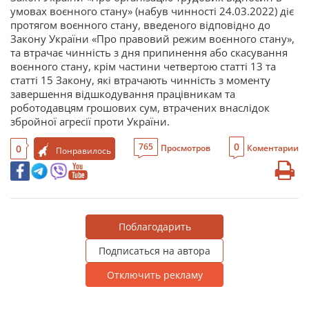
умовах воєнного стану» (набув чинності 24.03.2022) діє
протягом воєнного стану, введеного відповідно до
Закону України «Про правовий режим воєнного стану»,
та втрачає чинність з дня припинення або скасування
воєнного стану, крім частини четвертою статті 13 та
статті 15 Закону, які втрачають чинність з моменту
завершення відшкодування працівникам та
роботодавцям грошових сум, втрачених внаслідок
збройної агресії проти України.
0
765
0
Просмотров
Коментарии
Понравилось
Поблагодарить
Подписаться на автора
Отключить рекламу