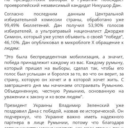
проевропейский независимый кандидат Никушор Дан.
Согласно последним данным Центральной
избирательной комиссии страны, обработано уже
99,49% бюллетеней. Дан получил 53,90% голосов
избирателей, а ультраправый националист Джордже
Симион, который уже успел объявить о своей "победе",
46,10%. Дан опубликовал в микроблоге X обращение к
людям:
"Это была беспрецедентная мобилизация, а значит,
победа принадлежит каждому из вас. Каждому румыну,
который пришел на выборы, сделал так, чтобы его
голос был услышан и боролся за то, во что он верит, за
страну, которую он хочет и в которой хочет жить. С
завтрашнего дня мы начинаем отстраивать Румынию.
Объединенную, честную Румынию, основанную на
уважении к закону и ко всем людям".
Президент Украины Владимир Зеленский уже
поздравил Дана с победой, назвав ее исторической. Он
подчеркнул, что Украине важно иметь надежного
партнера в лице Румынии, потому что благодаря