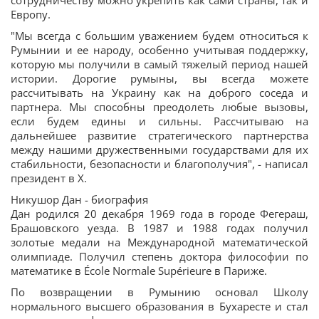
сотрудничеству можно укрепить как сами страны, так и
Европу.
"Мы всегда с большим уважением будем относиться к
Румынии и ее народу, особенно учитывая поддержку,
которую мы получили в самый тяжелый период нашей
истории. Дорогие румыны, вы всегда можете
рассчитывать на Украину как на доброго соседа и
партнера. Мы способны преодолеть любые вызовы,
если будем едины и сильны. Рассчитываю на
дальнейшее развитие стратегического партнерства
между нашими дружественными государствами для их
стабильности, безопасности и благополучия", - написал
президент в X.
Никушор Дан - биография
Дан родился 20 декабря 1969 года в городе Фегераш,
Брашовского уезда. В 1987 и 1988 годах получил
золотые медали на Международной математической
олимпиаде. Получил степень доктора философии по
математике в École Normale Supérieure в Париже.
По возвращении в Румынию основал Школу
нормального высшего образования в Бухаресте и стал