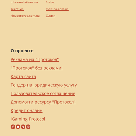
mk-translations.ua
Stelya
текст юа
maltina.com.ua
kievperevod.com.ua
Cылки
О проекте
Реклама на "Протокол"
"Протокол" без реклами!
Карта сайта
Тендер на юридическую услугу
Пользовательское соглашение
Допомогти ресурсу "Протокол"
Кредит онлайн
iGaming Protocol