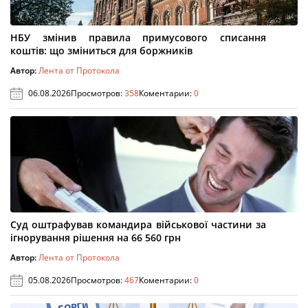
НБУ змінив правила примусового списання
коштів: що зміниться для боржників
Автор:
Лента от Протокола
06.08.2026
Просмотров:
358
Коментарии:
0
Суд оштрафував командира військової частини за
ігнорування рішення на 66 560 грн
Автор:
Лента от Протокола
05.08.2026
Просмотров:
467
Коментарии:
0