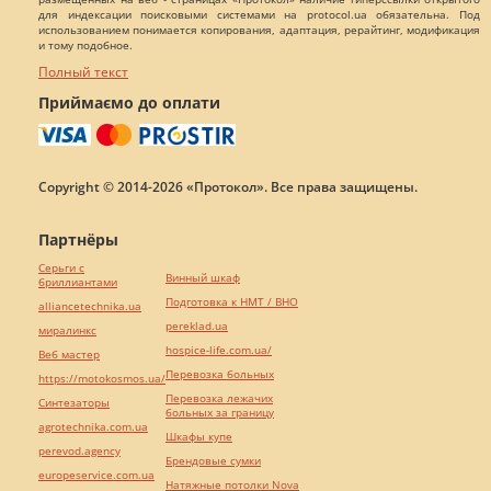
для индексации поисковыми системами на protocol.ua обязательна. Под
использованием понимается копирования, адаптация, рерайтинг, модификация
и тому подобное.
Полный текст
Приймаємо до оплати
Copyright © 2014-2026 «Протокол». Все права защищены.
Партнёры
Серьги с
Винный шкаф
бриллиантами
Подготовка к НМТ / ВНО
alliancetechnika.ua
pereklad.ua
миралинкс
hospice-life.com.ua/
Веб мастер
Перевозка больных
https://motokosmos.ua/
Перевозка лежачих
Синтезаторы
больных за границу
agrotechnika.com.ua
Шкафы купе
perevod.agency
Брендовые сумки
europeservice.com.ua
Натяжные потолки Nova