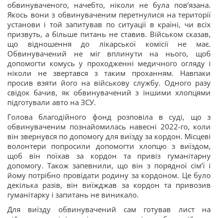
обвинуваченого, начебто, ніколи не була повʼязана.
Якось вони з обвинуваченим перетнулися на території
установи і той запитував по ситуації в країні, чи всіх
призвуть, а більше питань не ставив. Військом сказав,
що відношення до лікарської комісії не має.
Обвинувачений не міг вплинути на нього, щоб
допомогти комусь у проходженні медичного огляду і
ніколи не звертався з таким проханням. Навпаки
просив взяти його на військову службу. Одного разу
свідок бачив, як обвинувачений з іншими хлопцями
підготували авто на ЗСУ.
Голова благодійного фонд розповіла в суді, що з
обвинуваченим познайомилась навесні 2022-го, коли
він звернувся по допомогу для виїзду за кордон. Місцеві
волонтери попросили допомогти хлопцю з виїздом,
щоб він поїхав за кордон та привіз гуманітарну
допомогу. Також запевнили, що він з порядної сімʼї і
йому потрібно провідати родину за кордоном. Це було
декілька разів, він виїжджав за кордон та привозив
гуманітарку і запитань не виникало.
Для виїзду обвинувачений сам готував лист на