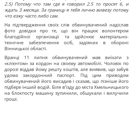
2.5) Потому что там где я говорил 2.5 то просят 6, и
ждать 3 месяца. За границу я тебя лично вивезу потому
что езжу часто либо сам.
На підтвердження своїх слів обвинувачений надіслав
фото довідки про те, що він працює волонтером
благодійної організації та здійснює матеріально-
технічне забезпечення осіб, задіяних в обороні
Вінницької області.
Вранці 11 липня обвинувачений мав виїхати з
«клієнтом» за кордон на своєму автомобілі. Чоловік по
дорозі віддав йому решту коштів, але виявив, що забув
удома закордонний паспорт. Під цим приводом
обвинувачений його висадив і сказав, що пізніше його
підбере інший водій. Біля вʼїзду до міста Хмельницького
на блокпосту машину зупинили, обшукали і вилучили
гроші.