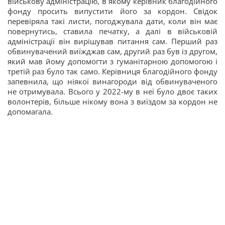
військову адміністрацію, в якому керівник благодійного
фонду просить випустити його за кордон. Свідок
перевіряла такі листи, погоджувала дати, коли він має
повернутись, ставила печатку, а далі в військовій
адміністрації він вирішував питання сам. Перший раз
обвинувачений виїжджав сам, другий раз був із другом,
який мав йому допомогти з гуманітарною допомогою і
третій раз було так само. Керівниця благодійного фонду
запевнила, що ніякої винагороди від обвинуваченого
не отримувала. Всього у 2022-му в неї було двоє таких
волонтерів, більше нікому вона з виїздом за кордон не
допомагала.