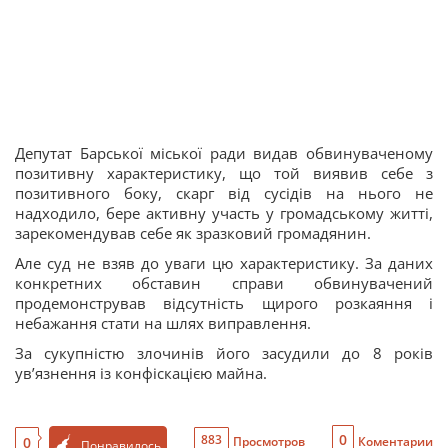
Депутат Барської міської ради видав обвинуваченому
позитивну характеристику, що той виявив себе з
позитивного боку, скарг від сусідів на нього не
надходило, бере активну участь у громадському житті,
зарекомендував себе як зразковий громадянин.
Але суд не взяв до уваги цю характеристику. За даних
конкретних обставин справи обвинувачений
продемонстрував відсутність щирого розкаяння і
небажання стати на шлях виправлення.
За сукупністю злочинів його засудили до 8 років
увʼязнення із конфіскацією майна.
0
883
0
Просмотров
Коментарии
Понравилось