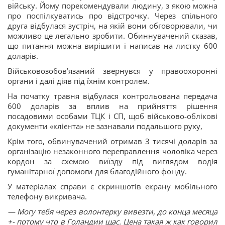
війську. Йому порекомендували людину, з якою можна
про поспілкуватись про відстрочку. Через спільного
друга відбулася зустріч, на якій вони обговорювали, чи
можливо це легально зробити. Обиннувачений сказав,
що питання можна вирішити і написав на листку 600
доларів.
Військовозобовʼязаний звернувся у правоохоронні
органи і далі діяв під їхнім контролем.
На початку травня відбулася контрольована передача
600 доларів за вплив на прийняття рішення
посадовими особами ТЦК і СП, щоб військово-облікові
документи «клієнта» не зазнавали подальшого руху,
Крім того, обвинувачений отримав 3 тисячі доларів за
організацію незаконного переправлення чоловіка через
кордон за схемою виїзду під виглядом водія
гуманітарної допомоги для благодійного фонду.
У матеріалах справи є скриншотів екрану мобільного
телефону викривача.
—
Могу тебя через волонтерку вивезти, до конца месяца
+- потому что в Голандии щас. Цена такая ж как говорил