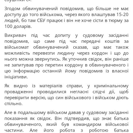
Згодом обвинувачений повідомив, що більше не має
доступу до того військома, через якого влаштував 15-20
людей, бо там СБУ працює і він не хоче сісти в тюрму за
100 доларів.
Викривач під час допиту у судовому засіданні
повідомив, що саме під час передачі коштів за
військомат обвинувачений сказав, що має також
можливість перевезти людину через кордон і що до
нього можна звернутись. Як уточнив свідок, він раніше
не запитував про перетин кордону в обвинуваченого і
цю інформацію останній йому повідомив із власної
ініціативи.
Як видно із матеріалів справи, у кримінальному
провадженні проводилися негласні слідчі дії, щоб
перевірити версію, що син військового і військом діють
спільно.
Але в подальшому військом давав у судовому засіданні
показання як свідок. Він підтвердив, що знає батька
обвинуваченого, який був командиром військової
частини. Але його робота з роботою батька