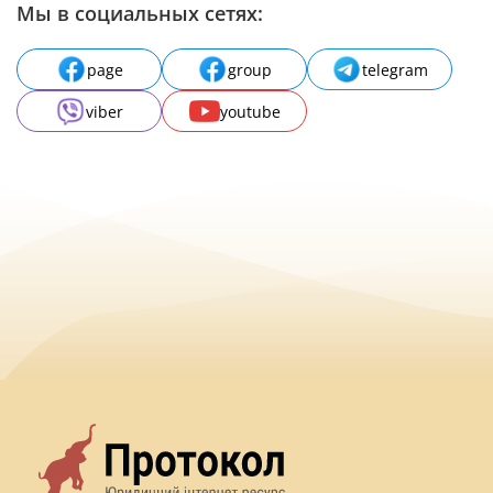
Мы в социальных сетях:
page
group
telegram
viber
youtube