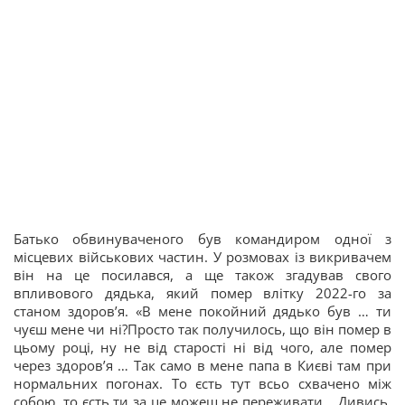
Батько обвинуваченого був командиром одної з
місцевих військових частин. У розмовах із викривачем
він на це посилався, а ще також згадував свого
впливового дядька, який помер влітку 2022-го за
станом здоровʼя. «В мене покойний дядько був … ти
чуєш мене чи ні?Просто так получилось, що він помер в
цьому році, ну не від старості ні від чого, але помер
через здоровʼя … Так само в мене папа в Києві там при
нормальних погонах. То єсть тут всьо схвачено між
собою, то єсть ти за це можеш не переживати… Дивись,