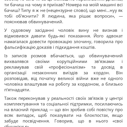
ти бачиш на чому я приїхав? Номера на моїй машині всі
бачиш? Типу я ж не (нецензурне слово), що мені…нуу як
тобі обʼяснити? Я людина, яка рішає вопроси»,
—
пояснював обвинувачений.
У судовому засіданні чоловік вину не визнав і
відмовився давати будь-які показання. Його адвокат
намагалася довести провокацію злочину, говорила про
фальсифікацію доказів і підкидання коштів.
Із записів розмов вбачається, що обвинувачений
вихвалявся своїми корупційними звʼязками і
рекламував свій «професіоналізм» та досвід в
організації незаконних виїздів за кордон. Він
розповідав, від початку великої війни вже не одного
чоловіка влаштував на роботу за кордоном, а близько
пʼятнадцяти.
Також переконував у реальності своїх звʼязків у центрі
комплектування та соціальної підтримки, посилаючись
на власний приклад
—
що він зробив собі повістку про
всяк випадок, щоб показувати на блокпостах, якщо
забуде посвідчення. Говорив, що в нього «свої
сбушніки є».