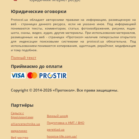
Юридические оговорки
Protocol.ua обладает авторскими правами на информацию, размещенную на
веб - страницах данного ресурса, если не указано иное. Под информацией
понимаются тексты, комментарии, статьи, фотоизображения, рисунки, ящик-
шота, сканы, видео, аудио, другие материалы. При использовании материалов,
размещенных на веб - страницах «Протокол» наличие гиперссылки открытого
для индексации поисковыми системами на protocol.ua обязательна. Под
использованием понимается копирования, адаптация, рерайтинг, модификация
и тому подобное.
Полный текст
Приймаємо до оплати
Copyright © 2014-2026 «Протокол». Все права защищены.
Партнёры
Серьги с
Винный шкаф
бриллиантами
Подготовка к НМТ / ВНО
alliancetechnika.ua
pereklad.ua
миралинкс
hospice-life.com.ua/
Веб мастер