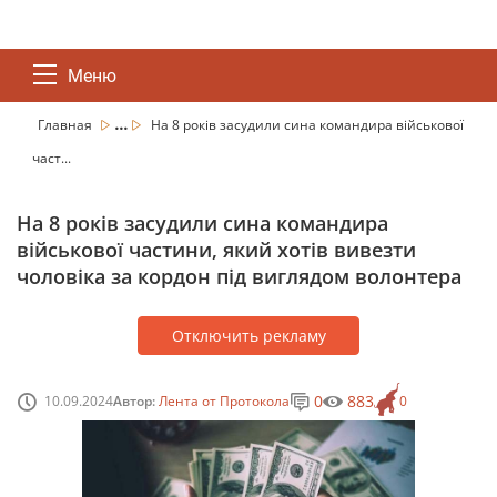
Меню
...
Главная
На 8 років засудили сина командира військової
част...
На 8 років засудили сина командира
військової частини, який хотів вивезти
чоловіка за кордон під виглядом волонтера
Отключить рекламу
0
883
10.09.2024
Автор:
Лента от Протокола
0