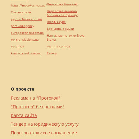
Перевозка больных
https://motokosmos.ua/
Перевозка лежачих
Синтезаторы
больных за границу
agrotechnika.com.ua
Шкафы купе
perevod.agency
Брендовые сумки
europeservice.com.ua
Натяжные потолки Nova
mk-translations.ua
Stelya
текст юа
maltina.com.ua
kievperevod.com.ua
Cылки
О проекте
Реклама на "Протокол"
"Протокол" без реклами!
Карта сайта
Тендер на юридическую услугу
Пользовательское соглашение