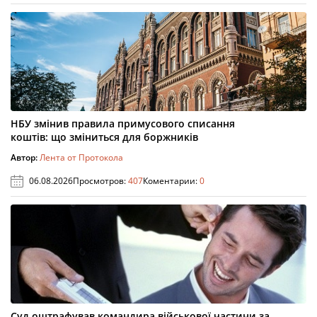
НБУ змінив правила примусового списання
коштів: що зміниться для боржників
Автор:
Лента от Протокола
06.08.2026
Просмотров:
407
Коментарии:
0
Суд оштрафував командира військової частини за