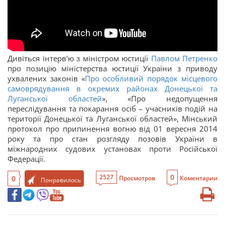
Дивіться інтерв'ю з міністром юстиції
Павлом Петренко
про позицію міністерства юстиції України з приводу
ухвалених законів «
Про особливий порядок місцевого
самоврядування в окремих районах Донецької та
Луганської областей
», «Про недопущення
переслідування та покарання осіб – учасників подій на
території Донецької та Луганської областей», Мінський
протокол про припинення вогню від 01 вересня 2014
року та про стан розгляду позовів України в
міжнародних судових установах проти Російської
Федерації.
0
2527
0
Просмотров
Коментарии
Понравилось