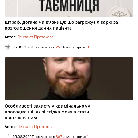
Штраф, догана чи в’язниця: що загрожує лікарю за
розголошення даних пацієнта
Автор:
Лента от Протокола
05.08.2026
Просмотров:
253
Коментарии:
0
Особливості захисту у кримінальному
провадженні: як зі свідка можна стати
підозрюваним
Автор:
Лента от Протокола
05.08.2026
Просмотров:
307
Коментарии:
1