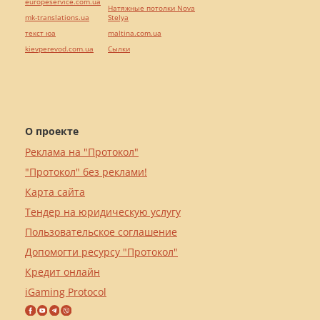
europeservice.com.ua
Натяжные потолки Nova
mk-translations.ua
Stelya
текст юа
maltina.com.ua
kievperevod.com.ua
Cылки
О проекте
Реклама на "Протокол"
"Протокол" без реклами!
Карта сайта
Тендер на юридическую услугу
Пользовательское соглашение
Допомогти ресурсу "Протокол"
Кредит онлайн
iGaming Protocol