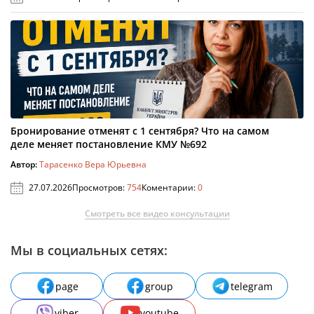
Бронирование отменят с 1 сентября? Что на самом
деле меняет постановление КМУ №692
Автор:
Тарасенко Вера Юрьевна
27.07.2026
Просмотров:
754
Коментарии:
0
Смотреть все видео консультации
Мы в социальных сетях:
page
group
telegram
viber
youtube