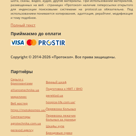
шота, сканы, видео, аудио, другие материалы. При использовании материалов,
размещенных на веб - страницах «Протокол» наличие гиперссылки открытого
для индексации поисковыми системами на protocol.ua обязательна. Под
использованием понимается копирования, адаптация, рерайтинг, модификация
и тому подобное.
Полный текст
Приймаємо до оплати
Copyright © 2014-2026 «Протокол». Все права защищены.
Партнёры
Серьги с
Винный шкаф
бриллиантами
Подготовка к НМТ / ВНО
alliancetechnika.ua
pereklad.ua
миралинкс
hospice-life.com.ua/
Веб мастер
Перевозка больных
https://motokosmos.ua/
Перевозка лежачих
Синтезаторы
больных за границу
agrotechnika.com.ua
Шкафы купе
perevod.agency
Брендовые сумки