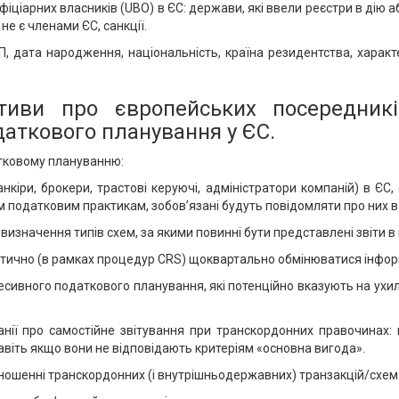
іціарних власників (UBO) в ЄС: держави, які ввели реєстри в дію 
не є членами ЄС, санкції.
 дата народження, національність, країна резидентства, характер 
тиви про європейських посередник
аткового планування у ЄС.
тковому плануванню:
анкіри, брокери, трастові керуючі, адміністратори компаній) в ЄС
 податковим практикам, зобов’язані будуть повідомляти про них в 
визначення типів схем, за якими повинні бути представлені звіти в 
атично (в рамках процедур CRS) щоквартально обмінюватися інфор
ресивного податкового планування, які потенційно вказують на ух
нії про самостійне звітування при транскордонних правочинах: 
авіть якщо вони не відповідають критеріям «основна вигода».
дношенні транскордонних (і внутрішньодержавних) транзакцій/схем