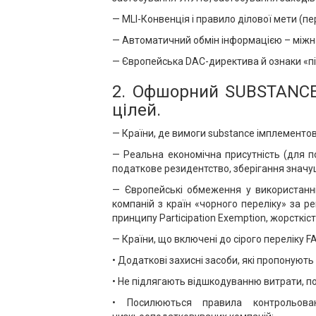
— MLI-Конвенція і правило ділової мети (п
— Автоматичний обмін інформацією – міжна
— Європейська DAC-директива й ознаки «пі
2. Офшорний SUBSTANCE 
цілей.
— Країни, де вимоги substance імплементов
— Реальна економічна присутність (для п
податкове резидентство, зберігання значущ
— Європейські обмеження у використанні
компаній з країн «чорного переліку» за р
принципу Participation Exemption, жорсткіст
— Країни, що включені до сірого переліку F
• Додаткові захисні засоби, які пропонуют
• Не підлягають відшкодуванню витрати, по
• Посилюються правила контрольова