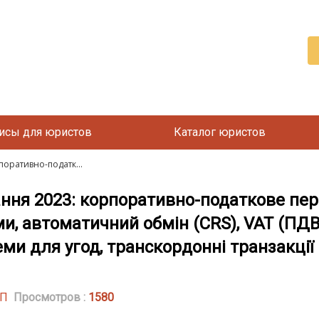
исы для юристов
Каталог юристов
оративно-податк...
ння 2023: корпоративно-податкове пе
и, автоматичний обмін (CRS), VAT (ПДВ
еми для угод, транскордонні транзакції
УП
Просмотров :
1580