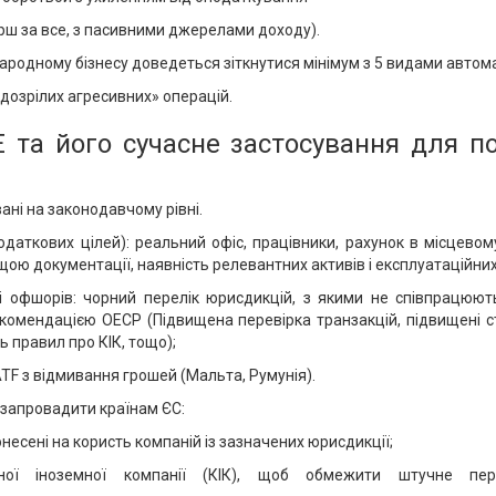
ерш за все, з пасивними джерелами доходу).
родному бізнесу доведеться зіткнутися мінімум з 5 видами автом
дозрілих агресивних» операцій.
та його сучасне застосування для по
ані на законодавчому рівні.
одаткових цілей): реальний офіс, працівники, рахунок в місцевом
ою документації, наявність релевантних активів і експлуатаційних
 офшорів: чорний перелік юрисдикцій, з якими не співпрацюють;
екомендацією ОЕСР (Підвищена перевірка транзакцій, підвищені с
ь правил про КІК, тощо);
ATF з відмивання грошей (Мальта, Румунія).
ь запровадити країнам ЄС:
несені на користь компаній із зазначених юрисдикції;
ної іноземної компанії (КІК), щоб обмежити штучне пер