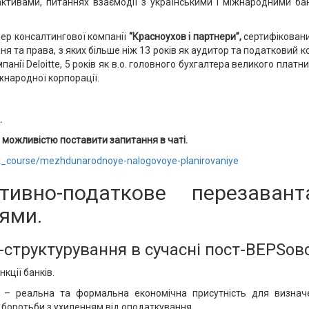
ктивами, питаннях взаємодії з українськими і міжнародними ба
ер консалтингової компанії
“Красноухов і партнери”,
сертифіковани
ання та права, з яких більше ніж 13 років як аудитор та податковий
нії Deloitte, 5 років як в.о. головного бухгалтера великого платник
жнародної корпорації.
.
 з можливістю поставити запитання в чаті.
k_course/mezhdunarodnoye-nalogovoye-planirovaniye
тивно-податкове перезаван
ями.
с-структурування в сучасні пост-BEPSовс
кції банків.
ь) – реальна та формальна економічна присутність для визнач
 боротьби з ухиленням від оподаткування