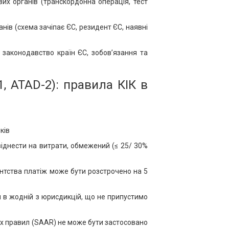
их органів (транскордонна операція, тест
нів (схема зачіпає ЄС, резидент ЄС, наявні
законодавство країн ЄС, зобов’язання та
, ATAD-2): правила КІК в
ків
віднести на витрати, обмежений (≤ 25/ 30%
нтства платіж може бути розстрочено на 5
 в жодній з юрисдикцій, що не припустимо
их правил (SAAR) не може бути застосовано