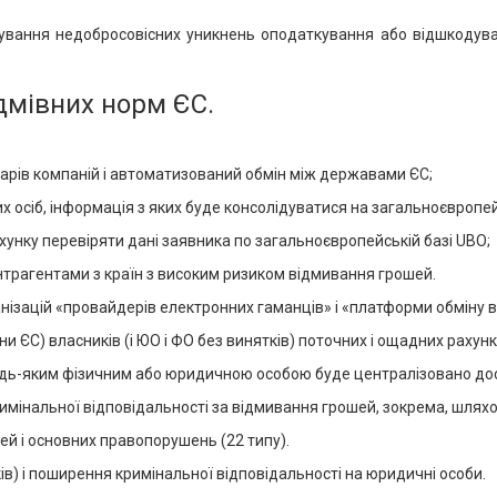
ування недобросовісних уникнень оподаткування або відшкодува
дмівних норм ЄС.
ціарів компаній і автоматизований обмін між державами ЄС;
х осіб, інформація з яких буде консолідуватися на загальноєвропей
рахунку перевіряти дані заявника по загальноєвропейській базі UBO;
нтрагентами з країн з високим ризиком відмивання грошей.
нізацій «провайдерів електронних гаманців» і «платформи обміну в
ни ЄС) власників (і ЮО і ФО без винятків) поточних і ощадних рахунк
будь-яким фізичним або юридичною особою буде централізовано д
имінальної відповідальності за відмивання грошей, зокрема, шляхо
ей і основних правопорушень (22 типу).
ків) і поширення кримінальної відповідальності на юридичні особи.