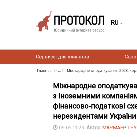
RU
Сервисы для клиентов
Серв
...
Главная
Міжнародне оподаткування 2023: корп
Міжнародне оподаткува
з іноземними компаніям
фінансово-податкові сх
нерезидентами України
09.05.2023
Автор:
МАРМАЕР ГР