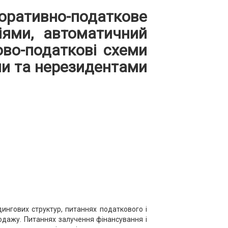
тивно-податкове
іями, автоматичний
ово-податкові схеми
ми та нерезидентами
дингових структур, питаннях податкового і
одажу. Питаннях залучення фінансування і