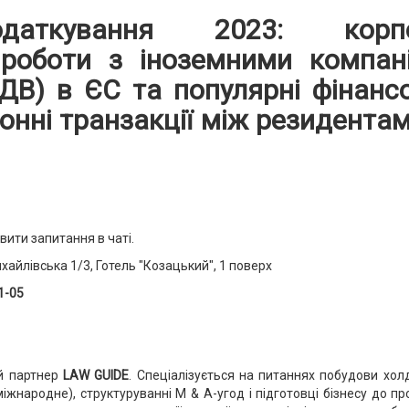
даткування 2023: корпора
роботи з іноземними компан
ПДВ) в ЄС та популярні фінанс
донні транзакції між резидента
ити запитання в чаті.
ихайлівська 1/3, Готель "Козацький", 1 поверх
1-05
й партнер
LAW GUIDE
. Спеціалізується на питаннях побудови хол
жнародне), структуруванні M & A-угод і підготовці бізнесу до пр