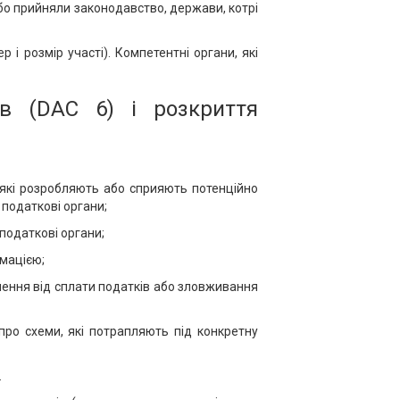
або прийняли законодавство, держави, котрі
і розмір участі). Компетентні органи, які
ів (DAC 6) і розкриття
, які розробляють або сприяють потенційно
податкові органи;
податкові органи;
мацією;
илення від сплати податків або зловживання
про схеми, які потрапляють під конкретну
.