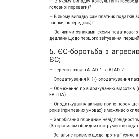
— В якому випадку консультант/посередни
головної переваги)?
— В якому випадку сам платник податків зо
ознаки, посередник)?
— За якими ознаками схеми податкового 
дедлайн щодо першого звітування, перший 
5. ЄС-боротьба з агреси
ЄС;
— Перелік заходів ATAD-1 та ATAD-2.
— Оподаткування КІК (- оподаткування паси
— Обмеження по відрахуванню відсотків (в
EBITDA).
— Оподаткування активів при їх переміще
років (при певних умовах) з можливою спла
— Запобігання гібридним невідповідностя
(За правилом гібридних інструментів подато
— Загальне правило щодо протидії ухиленн