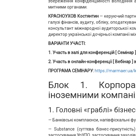
збереження конфіденційності володіння а
митними органами.
КРАСНОУХОВ Костянтин
— керуючий партн
галузі фінансів, аудиту, обліку, оподаткув
консультант міжнародної аудиторської компа
директор української дочірньої компанії мі
ВАРІАНТИ УЧАСТІ:
1. Участь в залі для конференцій [ Семінар ]
2. Участь в онлайн-конференції [ Вебінар ]
ПРОГРАМА СЕМІНАРУ:
https://marmaer.ua/
Блок 1. Корпора
іноземними компані
1. Головні «граблі» бізне
— Банківські комплаєнси, напівфіскальні фун
— Substance (суттєва бізнес-присутніст
застосування УпУПО, застосування заходів