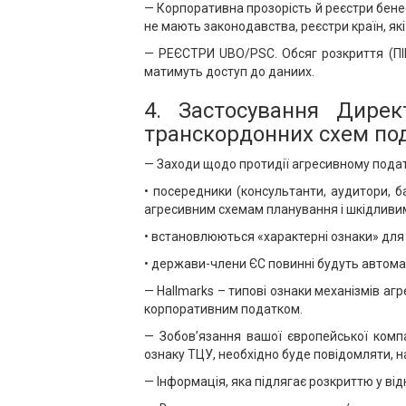
— Корпоративна прозорість й реєстри бенеф
не мають законодавства, реєстри країн, які 
— РЕЄСТРИ UBO/PSC. Обсяг розкриття (ПІП,
матимуть доступ до даниих.
4. Застосування Дирек
транскордонних схем под
— Заходи щодо протидії агресивному пода
• посередники (консультанти, аудитори, б
агресивним схемам планування і шкідливим
• встановлюються «характерні ознаки» для 
• держави-члени ЄС повинні будуть автом
— Hallmarks – типові ознаки механізмів аг
корпоративним податком.
— Зобов’язання вашої європейської компа
ознаку ТЦУ, необхідно буде повідомляти, н
— Інформація, яка підлягає розкриттю у ві