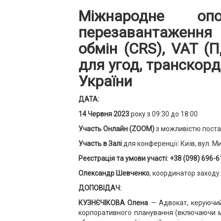
Міжнародне опо
перезавантаження 
обмін (CRS), VAT (
для угод, транскор
України
ДАТА:
14 Червня 2023
року з 09:30 до 18:00
Участь Онлайн (ZOOM)
з можливістю постав
Участь в Залі
для конференції: Київ, вул. М
Реєстрація та умови участі: +38 (098) 696-6
Олександр Шевченко
, координатор заходу.
ДОПОВІДАЧ:
КУЗНЄЧІКОВА Олена
— Адвокат, керуючи
корпоративного планування (включаючи мі