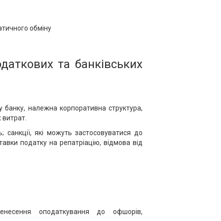
атичного обміну
даткових та банківських
у банку, належна корпоративна структура,
 витрат.
 санкції, які можуть застосовуватися до
тавки податку на репатріацію, відмова від
енесення оподаткування до офшорів,