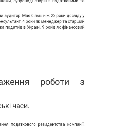
нками, супроводі спорів з податковими та
й аудитор. Має більш ніж 23 роки досвіду у
 консультант, 4 роки як менеджер та старший
а податків в Україні, 9 років як фінансовий
таження роботи з
ькі часи.
ення податкового резидентства компанії,