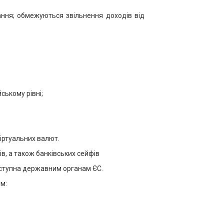
ння; обмежуються звільнення доходів від
ському рівні;
іртуальних валют.
ів, а також банківських сейфів
оступна державним органам ЄС.
м: