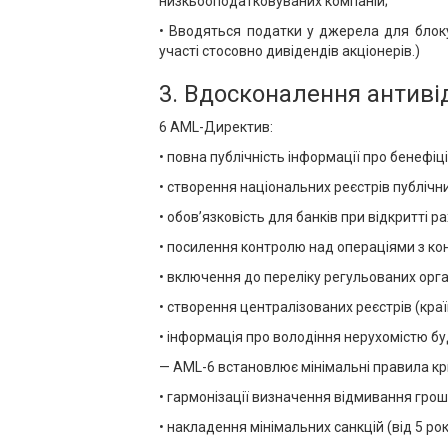
низкьооподатковуваних компаній;
• Вводяться податки у джерела для блок
участі стосовно дивідендів акціонерів.)
3. Вдосконалення антиві
6 АМL-Директив:
• повна публічність інформації про бенефі
• створення національних реєстрів публічни
• обов’язковість для банків при відкритті 
• посилення контролю над операціями з ко
• включення до переліку регульованих орга
• створення централізованих реєстрів (краї
• інформація про володіння нерухомістю 
— AML-6 встановлює мінімальні правила кр
• гармонізації визначення відмивання грош
• накладення мінімальних санкцій (від 5 ро