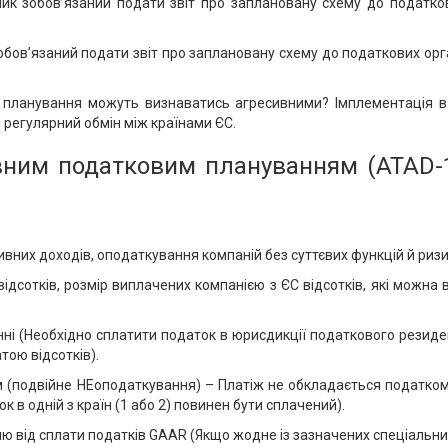
к зобов’язаний подати звіт про заплановану схему до податков
бов’язаний подати звіт про заплановану схему до податкових орга
планування можуть визнаватись агресивними? Імплементація в 
регулярний обмін між країнами ЄС.
вним податковим плануванням (ATAD-1
вних доходів, оподаткування компаній без суттєвих функцій й ризи
ідсотків, розмір виплачених компанією з ЄС відсотків, які можна 
нні (Необхідно сплатити податок в юрисдикції податкового резиде
тою відсотків).
м (подвійне НЕоподаткування) – Платіж не обкладається податком
к в одній з країн (1 або 2) повинен бути сплачений).
ю від сплати податків GAAR (Якщо жодне із зазначених спеціальн