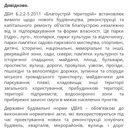
Довідково.
ДБН Б.2.2-5:2011 «Благоустрій територій» встановлює
вимоги щодо нового будівництва, реконструкції та
капітального ремонту об’єктів благоустрою незалежно
від їх підпорядкування та форми власності. Це парки
(гідро-, луго-, лісопарки, парки культури та відпочинку,
парки-пам’ятки садово-паркового мистецтва, спортивні,
дитячі, історичні, національні, меморіальні та інші),
рекреаційні зони, сади, сквери; пам’ятки культурної та
історичної спадщини; майдани, площі, бульвари,
проспекти; вулиці, дороги, провулки, узвози, проїзди,
пішохідні та велосипедні доріжки, зупинки та споруди
міського громадського транспорту, майданчики для
паркування; пляжі; кладовища; інші території
загального користування; прибудинкові території;
території підприємств; водоохоронні зони та
прибережні захисні смуги в межах населених пунктів.
Державні будівельні норми (ДБН) – обов’язкові до
виконання нормативні акти, які використовуються під
час проектування нових та реконструкції існуючих
будівель, кварталів, мікрорайонів, вулиць і доріг