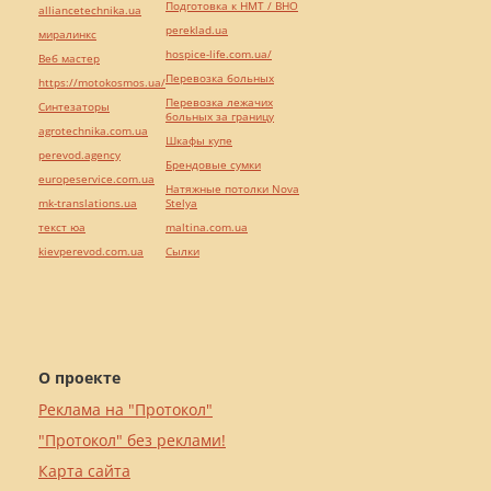
Подготовка к НМТ / ВНО
alliancetechnika.ua
pereklad.ua
миралинкс
hospice-life.com.ua/
Веб мастер
Перевозка больных
https://motokosmos.ua/
Перевозка лежачих
Синтезаторы
больных за границу
agrotechnika.com.ua
Шкафы купе
perevod.agency
Брендовые сумки
europeservice.com.ua
Натяжные потолки Nova
mk-translations.ua
Stelya
текст юа
maltina.com.ua
kievperevod.com.ua
Cылки
О проекте
Реклама на "Протокол"
"Протокол" без реклами!
Карта сайта