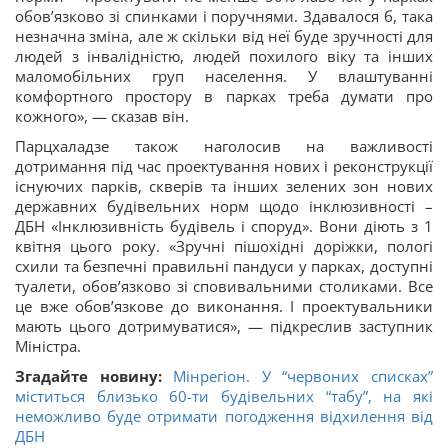
обов’язково зі спинками і поручнями. Здавалося б, така
незначна зміна, але ж скільки від неї буде зручності для
людей з інвалідністю, людей похилого віку та інших
маломобільних груп населення. У влаштуванні
комфортного простору в парках треба думати про
кожного», — сказав він.
Парцхаладзе також наголосив на важливості
дотримання під час проектування нових і реконструкції
існуючих парків, скверів та інших зелених зон нових
державних будівельних норм щодо інклюзивності –
ДБН «Інклюзивність будівель і споруд». Вони діють з 1
квітня цього року. «Зручні пішохідні доріжки, пологі
схили та безпечні правильні пандуси у парках, доступні
туалети, обов’язково зі сповивальними столиками. Все
це вже обов’язкове до виконання. І проектувальники
мають цього дотримуватися», — підкреслив заступник
Міністра.
Згадайте новину:
Мінрегіон. У “червоних списках”
міститься близько 60-ти будівельних “табу”, на які
неможливо буде отримати погодження відхилення від
ДБН