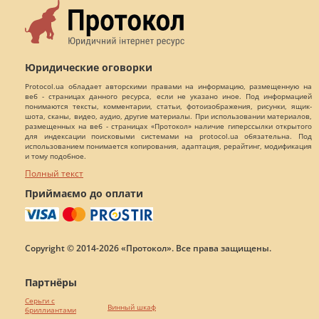
Юридические оговорки
Protocol.ua обладает авторскими правами на информацию, размещенную на
веб - страницах данного ресурса, если не указано иное. Под информацией
понимаются тексты, комментарии, статьи, фотоизображения, рисунки, ящик-
шота, сканы, видео, аудио, другие материалы. При использовании материалов,
размещенных на веб - страницах «Протокол» наличие гиперссылки открытого
для индексации поисковыми системами на protocol.ua обязательна. Под
использованием понимается копирования, адаптация, рерайтинг, модификация
и тому подобное.
Полный текст
Приймаємо до оплати
Copyright © 2014-2026 «Протокол». Все права защищены.
Партнёры
Серьги с
Винный шкаф
бриллиантами