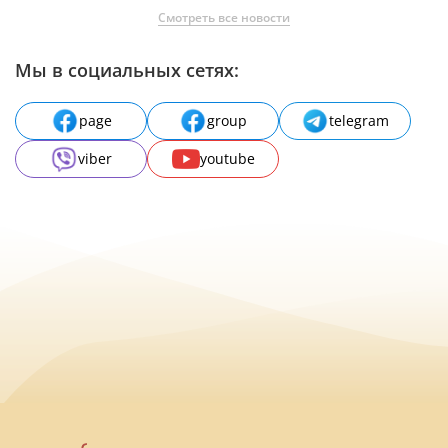
Смотреть все новости
Мы в социальных сетях:
page
group
telegram
viber
youtube