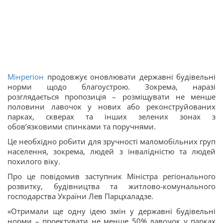
Мінрегіон
продовжує оновлювати державні будівельні
норми щодо благоустрою. Зокрема, наразі
розглядається пропозиція – розміщувати не менше
половини лавочок у нових або реконструйованих
парках, скверах та інших зелених зонах з
обов’язковими спинками та поручнями.
Це необхідно робити для зручності маломобільних груп
населення, зокрема, людей з інвалідністю та людей
похилого віку.
Про це повідомив заступник Міністра регіонального
розвитку, будівництва та житлово-комунального
господарства України Лев Парцхаладзе.
«Отримали ще одну ідею змін у державні будівельні
норми – проектувати не менше 50% лавочок у парках