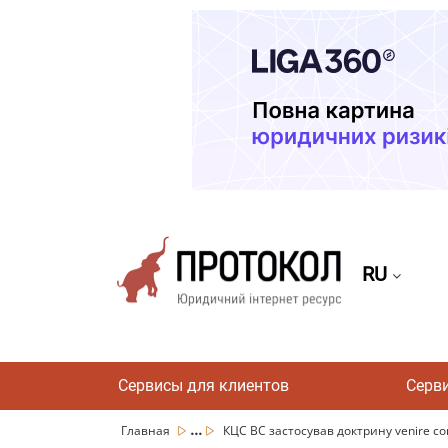
RU
Сервисы для клиентов
Серв
...
Главная
КЦС ВС застосував доктрину venire cont