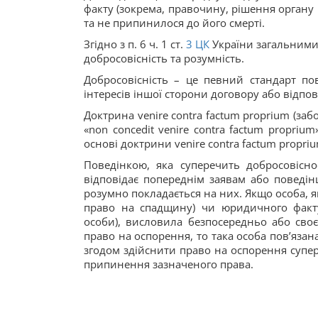
факту (зокрема, правочину, рішення органу 
та не припинилося до його смерті.
Згідно з п. 6 ч. 1 ст.
3
ЦК
України загальними 
добросовісність та розумність.
Добросовісність – це певний стандарт пов
інтересів іншої сторони договору або відп
Доктрина venire contra factum proprium (за
«non concedit venire contra factum propriu
основі доктрини venire contra factum propri
Поведінкою, яка суперечить добросовіснос
відповідає попереднім заявам або поведінц
розумно покладається на них. Якщо особа, я
право на спадщину) чи юридичного факту
особи), висловила безпосередньо або своє
право на оспорення, то така особа пов’язан
згодом здійснити право на оспорення супер
припинення зазначеного права.