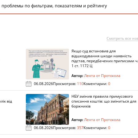
 проблемы по фильтрам, показателям и рейтингу
Смотреть все но
Якщо суд встановив для
а
відшкодування шкоди наявність
підстав, передбачених приписами ч
1 ст. 1172 Ц
Автор:
Лента от Протокола
06.08.2026
Просмотров:
110
Коментарии:
0
НБУ змінив правила примусового
лік від
списання коштів: що зміниться для
боржників
Автор:
Лента от Протокола
06.08.2026
Просмотров:
357
Коментарии:
0