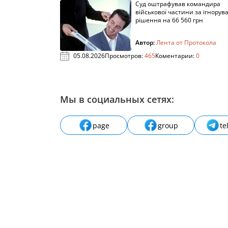
Суд оштрафував командира
військової частини за ігнорув
рішення на 66 560 грн
Автор:
Лента от Протокола
05.08.2026
Просмотров:
465
Коментарии:
0
Мы в социальных сетях:
page
group
te