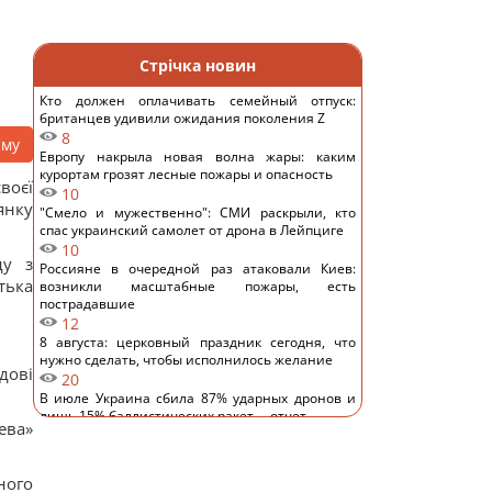
Стрічка новин
Кто должен оплачивать семейный отпуск:
британцев удивили ожидания поколения Z
8
аму
Европу накрыла новая волна жары: каким
курортам грозят лесные пожары и опасность
воєї
10
янку
"Смело и мужественно": СМИ раскрыли, кто
спас украинский самолет от дрона в Лейпциге
10
ду з
Россияне в очередной раз атаковали Киев:
тька
возникли масштабные пожары, есть
пострадавшие
12
8 августа: церковный праздник сегодня, что
нужно сделать, чтобы исполнилось желание
дові
20
В июле Украина сбила 87% ударных дронов и
лишь 15% баллистических ракет, – отчет
ева»
15
РФ будет платить Украине по $20 млрд в год:
экономист оценил реальный механизм
ного
репараций