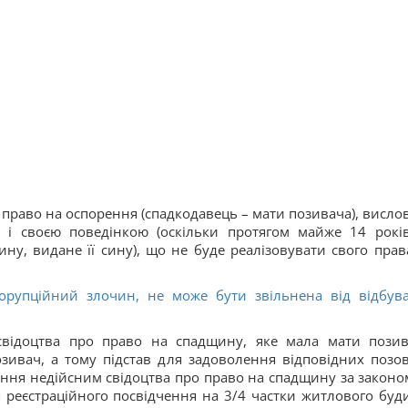
ла право на оспорення (спадкодавець – мати позивача), висло
ак і своєю поведінкою (оскільки протягом майже 14 рокі
ну, видане її сину), що не буде реалізовувати свого прав
корупційний злочин, не може бути звільнена від відбув
свідоцтва про право на спадщину, яке мала мати позив
зивач, а тому підстав для задоволення відповідних позо
ання недійсним свідоцтва про право на спадщину за законо
я реєстраційного посвідчення на 3/4 частки житлового буд