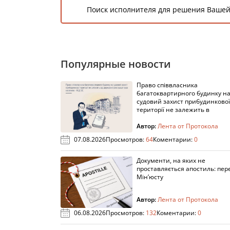
Поиск исполнителя для решения Вашей
Популярные новости
Право співвласника
багатоквартирного будинку н
судовий захист прибудинкової
території не залежить в
Автор:
Лента от Протокола
07.08.2026
Просмотров:
64
Коментарии:
0
Документи, на яких не
проставляється апостиль: пере
Мін’юсту
Автор:
Лента от Протокола
06.08.2026
Просмотров:
132
Коментарии:
0