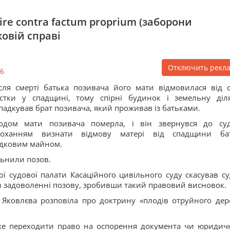
ire contra factum proprium (заборони
ковій справі
Отключить рекл
6
сля смерті батька позивача його мати відмовилася від с
стки у спадщині, тому спірні будинок і земельну діл
падкував брат позивача, який проживав із батьками.
годом мати позивача померла, і він звернувся до су
роханням визнати відмову матері від спадщини ба
падковим майном.
льнили позов.
ої судової палати Касаційного цивільного суду скасував су
в задоволенні позову, зробивши такий правовий висновок.
 Яковлєва розповіла про доктрину «плодів отруйного дер
же переходити право на оспорення документа чи юридич