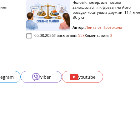
Чоловік помер, але позика
ання
залишилася: як фраза «на його
розсуд» коштувала дружині $1,1 млн
ВС у сп
Автор:
Лента от Протокола
05.08.2026
Просмотров:
553
Коментарии:
0
legram
viber
youtube