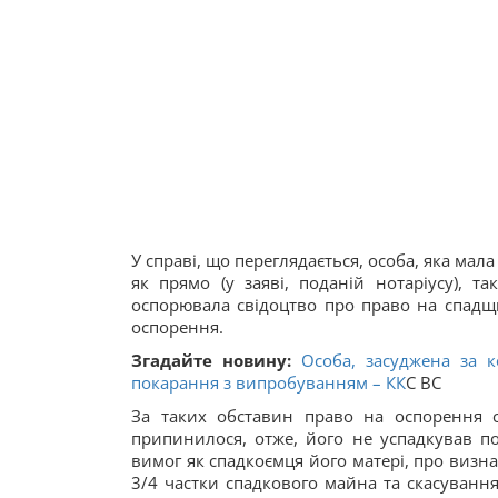
У справі, що переглядається, особа, яка ма
як прямо (у заяві, поданій нотаріусу), т
оспорювала свідоцтво про право на спадщи
оспорення.
Згадайте новину:
Особа, засуджена за 
покарання з випробуванням –
КК
С ВС
За таких обставин право на оспорення 
припинилося, отже, його не успадкував по
вимог як спадкоємця його матері, про визн
3/4 частки спадкового майна та скасуванн