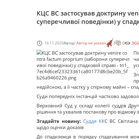
КЦС ВС застосував доктрину ven
суперечливої поведінки) у спад
0
366
16.11.2020
Автор:
Автор не указан
3
Пі
ча
ус
З
п
недійсною, а її частку у спірному майні – с
Суди попередніх інстанцій частково задово
Верховний Суд у складі колегії суддів Друг
рішення та ухвалив постанову про відмову 
Згадайте новину:
Суддя
КК
С ВС Світлана
щодо оцінки доказів
До спадкоємця в порядку спадкування мо