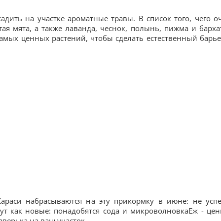
дить на участке ароматные травы. В список того, чего о
ая мята, а также лаванда, чеснок, полынь, пижма и барха
амых ценных растений, чтобы сделать естественный барье
:Караси набрасываются на эту прикормку в июне: не усп
ут как новые: понадобятся сода и микроволновкаЕж - це
зверька на ваш участок