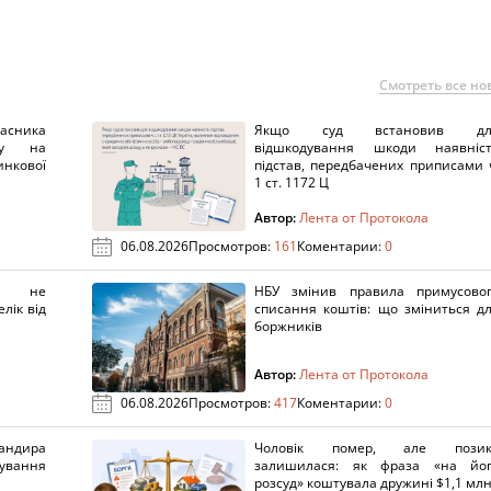
Смотреть все но
ника
Якщо суд встановив дл
нку на
відшкодування шкоди наявніс
нкової
підстав, передбачених приписами 
1 ст. 1172 Ц
Автор:
Лента от Протокола
06.08.2026
Просмотров:
161
Коментарии:
0
х не
НБУ змінив правила примусово
лік від
списання коштів: що зміниться д
боржників
Автор:
Лента от Протокола
06.08.2026
Просмотров:
417
Коментарии:
0
ндира
Чоловік помер, але позик
рування
залишилася: як фраза «на йо
розсуд» коштувала дружині $1,1 млн