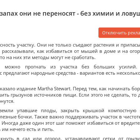
 запах они не переносят - без химии и лову
Отключить рекл
сность участку. Они не только съедают растения и припасы
 рассказывали, как избавиться от мышей в доме и на огор
то на них эти методы могут не сработать.
й можно прогнать из участка без больших усилий
с предлагают народные средства - вариантов есть несколько
азало издание Martha Stewart. Перед тем, как начинать бор
ить грызунов источников пищи. Если этого не сделать, то 
нутся.
 земли упавшие плоды, закрыть крышкой компостную 
лезные бочки. Также важно поддерживать участок в чистоте
. Иногда даже один этот шаг поможет избавиться от вредите
 им нечего есть и пить.
нуть в сад или огород, устанавливают сетки от грызу