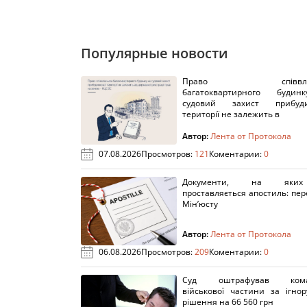
Популярные новости
Право співвлас
багатоквартирного буди
судовий захист прибуди
території не залежить в
Автор:
Лента от Протокола
07.08.2026
Просмотров:
121
Коментарии:
0
Документи, на яки
проставляється апостиль: пере
Мін’юсту
Автор:
Лента от Протокола
06.08.2026
Просмотров:
209
Коментарии:
0
Суд оштрафував кома
військової частини за ігно
рішення на 66 560 грн