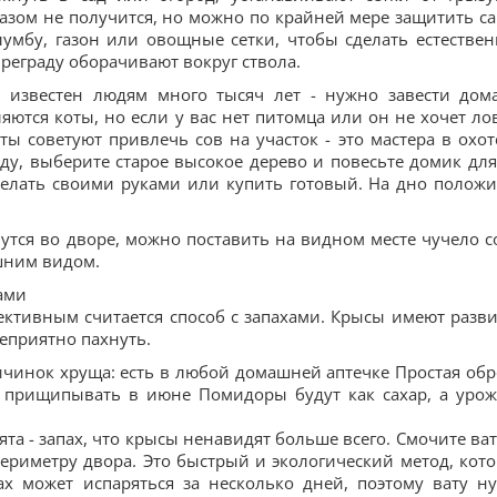
разом не получится, но можно по крайней мере защитить с
лумбу, газон или овощные сетки, чтобы сделать естестве
преграду оборачивают вокруг ствола.
, известен людям много тысяч лет - нужно завести дом
яются коты, но если у вас нет питомца или он не хочет ло
ты советуют привлечь сов на участок - это мастера в охот
ду, выберите старое высокое дерево и повесьте домик для
делать своими руками или купить готовый. На дно положи
утся во дворе, можно поставить на видном месте чучело с
шним видом.
ами
ктивным считается способ с запахами. Крысы имеют разв
неприятно пахнуть.
личинок хруща: есть в любой домашней аптечке Простая обр
о прищипывать в июне Помидоры будут как сахар, а урож
та - запах, что крысы ненавидят больше всего. Смочите ва
периметру двора. Это быстрый и экологический метод, кот
х может испаряться за несколько дней, поэтому вату н