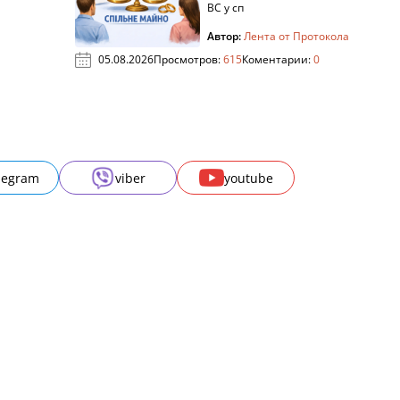
ВС у сп
Автор:
Лента от Протокола
05.08.2026
Просмотров:
615
Коментарии:
0
legram
viber
youtube