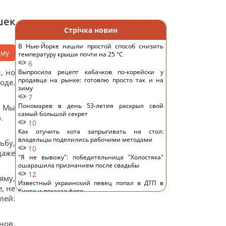
шек
Стрічка новин
В Нью-Йорке нашли простой способ снизить
аму
температуру крыши почти на 25 °C
6
, но
Выпросила рецепт кабачков по-корейски у
продавца на рынке: готовлю просто так и на
оде.
зиму
7
Пономарев в день 53-летия раскрыл свой
. Мы
самый большой секрет
.
10
Как отучить кота запрыгивать на стол:
владельцы поделились рабочими методами
ьбу,
10
даже
"Я не вывожу": победительница "Холостяка"
ошарашила признанием после свадьбы
12
яму,
Известный украинский певец попал в ДТП в
, не
Киеве и показал фото
лей:
10
Основное направление – Одесская область: в
Воздушных силах раскрыли детали российской
нов.
атаки