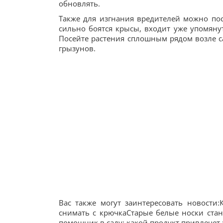
обновлять.
Также для изгнания вредителей можно поса
сильно боятся крысы, входит уже упомянут
Посейте растения сплошным рядом возле с
грызунов.
Вас также могут заинтересовать новости
снимать с крючкаСтарые белые носки стан
помощник в саду: какой продукт привлечет 