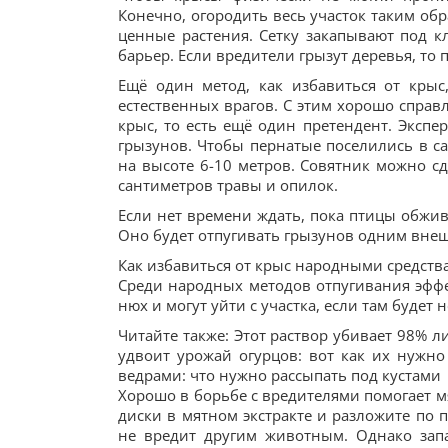
Конечно, огородить весь участок таким об
ценные растения. Сетку закапывают под к
барьер. Если вредители грызут деревья, то 
Ещё один метод, как избавиться от крыс
естественных врагов. С этим хорошо справл
крыс, то есть ещё один претендент. Экспер
грызунов. Чтобы пернатые поселились в са
на высоте 6-10 метров. Совятник можно с
сантиметров травы и опилок.
Если нет времени ждать, пока птицы обжив
Оно будет отпугивать грызунов одним вне
Как избавиться от крыс народными средств
Среди народных методов отпугивания эффе
нюх и могут уйти с участка, если там будет 
Читайте также: Этот раствор убивает 98% 
удвоит урожай огурцов: вот как их нужн
ведрами: что нужно рассыпать под кустами
Хорошо в борьбе с вредителями помогает мя
диски в мятном экстракте и разложите по 
не вредит другим животным. Однако запа