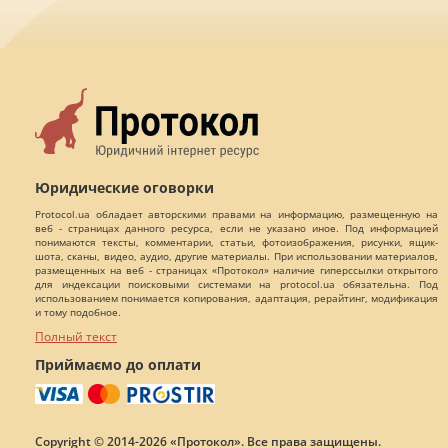
Юридические оговорки
Protocol.ua обладает авторскими правами на информацию, размещенную на
веб - страницах данного ресурса, если не указано иное. Под информацией
понимаются тексты, комментарии, статьи, фотоизображения, рисунки, ящик-
шота, сканы, видео, аудио, другие материалы. При использовании материалов,
размещенных на веб - страницах «Протокол» наличие гиперссылки открытого
для индексации поисковыми системами на protocol.ua обязательна. Под
использованием понимается копирования, адаптация, рерайтинг, модификация
и тому подобное.
Полный текст
Приймаємо до оплати
Copyright © 2014-2026 «Протокол». Все права защищены.