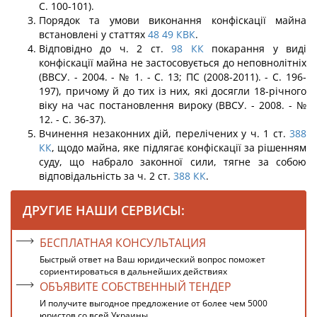
С. 100-101).
Порядок та умови виконання конфіскації майна
встановлені у статтях
48
49
КВК
.
Відповідно до ч. 2 ст.
98
КК
покарання у виді
конфіскації майна не застосову­ється до неповнолітніх
(ВВСУ. - 2004. - № 1. - С. 13; ПС (2008-2011). - С. 196-
197), причому й до тих із них, які досягли 18-річного
віку на час постановлення вироку (ВВСУ. - 2008. - №
12. - С. 36-37).
Вчинення незаконних дій, перелічених у ч. 1 ст.
388
КК
, щодо майна, яке під­лягає конфіскації за рішенням
суду, що набрало законної сили, тягне за собою
відпо­відальність за ч. 2 ст.
388
КК
.
ДРУГИЕ НАШИ СЕРВИСЫ:
БЕСПЛАТНАЯ КОНСУЛЬТАЦИЯ
Быстрый ответ на Ваш юридический вопрос поможет
сориентироваться в дальнейших действиях
ОБЪЯВИТЕ СОБСТВЕННЫЙ ТЕНДЕР
И получите выгодное предложение от более чем 5000
юристов со всей Украины