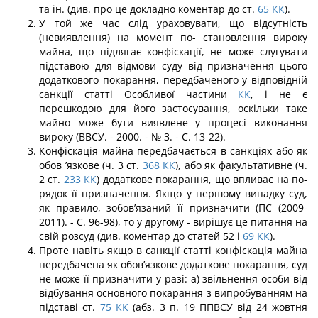
та ін. (див. про це докладно коментар до ст.
65
КК
).
У той же час слід ураховувати, що відсутність
(невиявлення) на момент по- становлення вироку
майна, що підлягає конфіскації, не може слугувати
підставою для відмови суду від призначення цього
додаткового покарання, передбаченого у відповідній
санкції статті Особливої частини
КК
, і не є
перешкодою для його за­стосування, оскільки таке
майно може бути виявлене у процесі виконання
вироку (ВВСУ. - 2000. - № 3. - С. 13-22).
Конфіскація майна передбачається в санкціях або як
обов ’язкове (ч. 3 ст.
368
КК
), або як факультативне (ч.
2 ст.
233
КК
) додаткове покарання, що впливає на по­
рядок її призначення. Якщо у першому випадку суд,
як правило, зобов’язаний її при­значити (ПС (2009-
2011). - С. 96-98), то у другому - вирішує це питання на
свій розсуд (див. коментар до статей 52 і
69
КК
).
Проте навіть якщо в санкції статті конфіскація майна
передбачена як обов’язкове додаткове покарання, суд
не може її призначити у разі: а) звільнення особи від
від­бування основного покарання з випробуванням на
підставі ст.
75
КК
(абз. 3 п. 19 ППВСУ від 24 жовтня