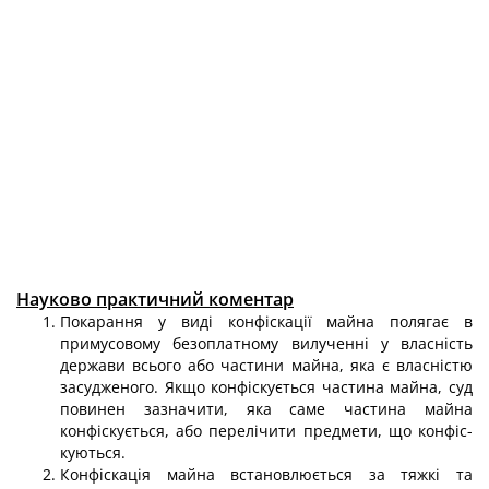
Науково практичний коментар
Покарання у виді конфіскації майна полягає в
примусовому безоплат­ному вилученні у власність
держави всього або частини майна, яка є власніс­тю
засудженого. Якщо конфіскується частина майна, суд
повинен зазначити, яка саме частина майна
конфіскується, або перелічити предмети, що конфіс­
куються.
Конфіскація майна встановлюється за тяжкі та