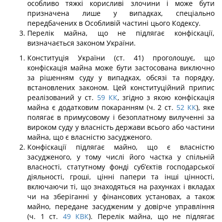
особливо тяжкі корисливі злочини і може бути
призначена лише у випадках, спеціально
передбачених в Особливій частині цього Кодексу.
Перелік майна, що не підлягає конфіскації,
визначається законом України.
Конституція України (ст. 41) проголошує, що
конфіскація майна може бути за­стосована виключно
за рішенням суду у випадках, обсязі та порядку,
встановлених законом. Цей конституційний припис
реалізований у ст.
59
КК
, згідно з якою конфіс­кація
майна є додатковим покаранням (ч. 2 ст.
52
КК
), яке
полягає в примусовому і безоплатному вилученні за
вироком суду у власність держави всього або частини
майна, що є власністю засудженого.
Конфіскації підлягає майно, що є власністю
засудженого, у тому числі його част­ка у спільній
власності, статутному фонді суб’єктів господарської
діяльності, гроші, цінні папери та інші цінності,
включаючи ті, що знаходяться на рахунках і вкладах
чи на зберіганні у фінансових установах, а також
майно, передане засудженим у довірче управління
(ч. 1 ст.
49
КВК
). Перелік майна, що не підлягає