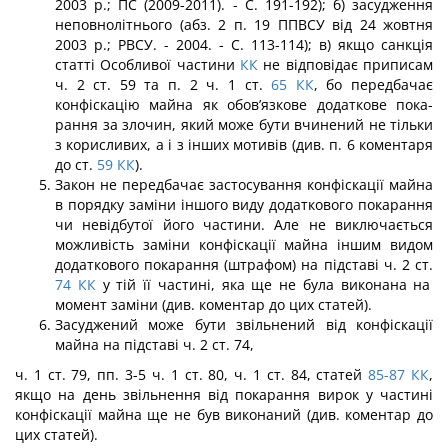
2003 р.; ПС (2009-2011). - С. 191-192); б) засудження
непов­нолітнього (абз. 2 п. 19 ППВСУ від 24 жовтня
2003 р.; РВСУ. - 2004. - С. 113-114); в) якщо санкція
статті Особливої частини
КК
не відповідає приписам
ч. 2 ст. 59 та п. 2 ч. 1 ст.
65
КК
, бо передбачає
конфіскацію майна як обов’язкове додаткове пока­
рання за злочин, який може бути вчинений не тільки
з корисливих, а і з інших мотивів (див. п. 6 коментаря
до ст.
59
КК
).
Закон не передбачає застосування конфіскації майна
в порядку заміни іншого виду додаткового покарання
чи невідбутої його частини. Але не виключається
мож­ливість заміни конфіскації майна іншим видом
додаткового покарання (штрафом) на підставі ч. 2 ст.
74
КК
у тій її частині, яка ще не була виконана на
момент заміни (див. коментар до цих статей).
Засуджений може бути звільнений від конфіскації
майна на підставі ч. 2 ст. 74,
ч. 1 ст. 79, пп. 3-5 ч. 1 ст. 80, ч. 1 ст. 84, статей
85-87
КК
,
якщо на день звільнення від покарання вирок у частині
конфіскації майна ще не був виконаний (див. коментар до
цих статей).