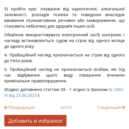
5) пройти курс лікування від наркотичної, алкогольної
залежності, розладів психіки та поведінки внаслідок
вживання психоактивних речовин або захворювання, що
становить небезпеку для здоров’я інших осіб.
Обов’язок використовувати електронний засіб контролю і
нагляду встановлюється судом на строк від одного місяця
до одного року.
4. Пробаційний нагляд призначається на строк від одного
до п’яти років.
5. Пробаційний нагляд не призначається особам, які під
час відбування цього виду покарання вчинили
кримінальне правопорушення.
{Кодекс доповнено статтею 59 - 1 згідно із Законом
№ 3342-
IX від 23.08.2023
}
Предыдущая
Следующая
64/575
Добавить в избраное