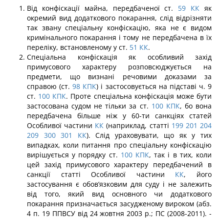
Від конфіскації майна, передбаченої ст.
59
КК
як
окремий вид додаткового покарання, слід відрізняти
так звану спеціальну конфіскацію, яка не є видом
кримі­нального покарання і тому не передбачена в їх
переліку, встановленому у ст.
51
КК
.
Спеціальна конфіскація як особливий захід
примусового характеру розповсю­джується на
предмети, що визнані речовими доказами за
справою (ст.
98
КПК
) і за­стосовується на підставі ч. 9
ст.
100
КПК
. Проте спеціальна конфіскація може бути
застосована судом не тільки за ст.
100
КПК
, бо вона
передбачена більше ніж у 60-ти санкціях статей
Особливої частини
КК
(наприклад, статті
199
201
204
209
300
301
КК
). Слід ураховувати, що як у тих
випадках, коли питання про спеціальну конфіска­цію
вирішується у порядку ст.
100
КПК
, так і в тих, коли
цей захід примусового ха­рактеру передбачений в
санкції статті Особливої частини
КК
, його
застосування є обов’язковим для суду і не залежить
від того, який вид основного чи додаткового
покарання призначається засудженому вироком (абз.
4 п. 19 ППВСУ від 24 жовтня 2003 р.; ПС (2008-2011). -