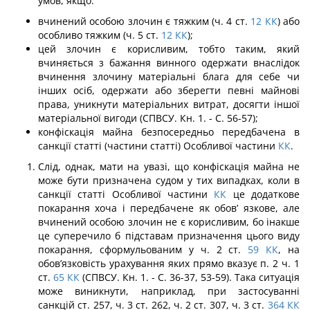
умов, якщо:
вчинений особою злочин є тяжким (ч. 4 ст.
12
КК
) або
особливо тяжким (ч. 5 ст.
12
КК
);
цей злочин є корисливим, тобто таким, який
вчиняється з бажання винного одер­жати внаслідок
вчинення злочину матеріальні блага для себе чи
інших осіб, одержати або зберегти певні майнові
права, уникнути матеріальних витрат, досягти іншої
ма­теріальної вигоди (СПВСУ. Кн. 1. - С. 56-57);
конфіскація майна безпосередньо передбачена в
санкції статті (частини статті) Особливої частини
КК
.
Слід, однак, мати на увазі, що конфіскація майна не
може бути призначена судом у тих випадках, коли в
санкції статті Особливої частини
КК
це додаткове
покарання хоча і передбачене як обов’ язкове, але
вчинений особою злочин не є корисливим, бо інакше
це суперечило б підставам призначення цього виду
покарання, сформульованим у ч. 2 ст.
59
КК
, на
обов’язковість урахування яких прямо вказує п. 2 ч. 1
ст.
65
КК
(СПВСУ. Кн. 1. - С. 36-37, 53-59). Така ситуація
може виникнути, наприклад, при застосуванні
санкцій ст. 257, ч. 3 ст. 262, ч. 2 ст. 307, ч. 3 ст.
364
КК