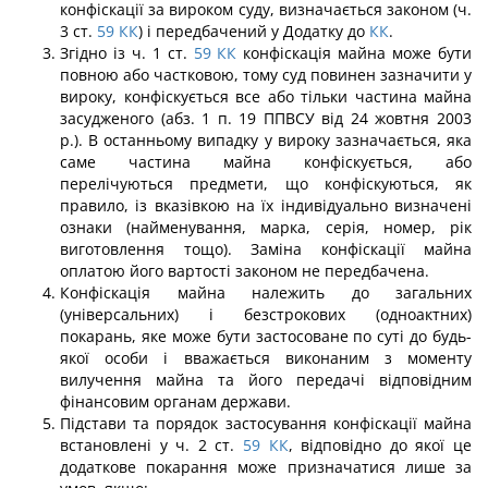
конфіскації за вироком суду, визначається законом (ч.
3 ст.
59
КК
) і передбачений у Додатку до
КК
.
Згідно із ч. 1 ст.
59
КК
конфіскація майна може бути
повною або частковою, тому суд повинен зазначити у
вироку, конфіскується все або тільки частина майна
засудженого (абз. 1 п. 19 ППВСУ від 24 жовтня 2003
р.). В останньому випадку у ви­року зазначається, яка
саме частина майна конфіскується, або
перелічуються пред­мети, що конфіскуються, як
правило, із вказівкою на їх індивідуально визначені
ознаки (найменування, марка, серія, номер, рік
виготовлення тощо). Заміна конфіска­ції майна
оплатою його вартості законом не передбачена.
Конфіскація майна належить до загальних
(універсальних) і безстрокових (одно­актних)
покарань, яке може бути застосоване по суті до будь-
якої особи і вважається виконаним з моменту
вилучення майна та його передачі відповідним
фінансовим органам держави.
Підстави та порядок застосування конфіскації майна
встановлені у ч. 2 ст.
59
КК
, відповідно до якої це
додаткове покарання може призначатися лише за