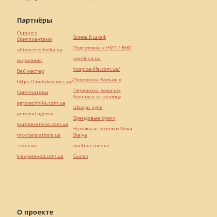
Партнёры
Серьги с
Винный шкаф
бриллиантами
Подготовка к НМТ / ВНО
alliancetechnika.ua
pereklad.ua
миралинкс
hospice-life.com.ua/
Веб мастер
Перевозка больных
https://motokosmos.ua/
Перевозка лежачих
Синтезаторы
больных за границу
agrotechnika.com.ua
Шкафы купе
perevod.agency
Брендовые сумки
europeservice.com.ua
Натяжные потолки Nova
mk-translations.ua
Stelya
текст юа
maltina.com.ua
kievperevod.com.ua
Cылки
О проекте