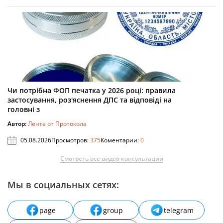
Чи потрібна ФОП печатка у 2026 році: правила
застосування, роз'яснення ДПС та відповіді на
головні з
Автор:
Лента от Протокола
05.08.2026
Просмотров:
375
Коментарии:
0
Смотреть все видео консультации
Мы в социальных сетях:
page
group
telegram