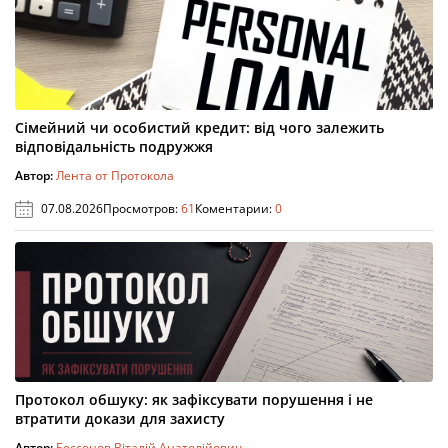
Сімейний чи особистий кредит: від чого залежить
відповідальність подружжя
Автор:
Лента от Протокола
07.08.2026
Просмотров:
61
Коментарии:
0
Протокол обшуку: як зафіксувати порушення і не
втратити докази для захисту
Автор:
Бессонов Віталій Анатолійович