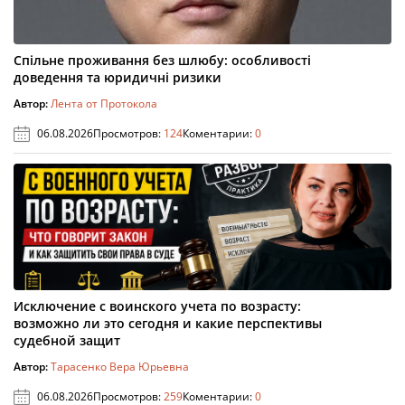
Спільне проживання без шлюбу: особливості
доведення та юридичні ризики
Автор:
Лента от Протокола
06.08.2026
Просмотров:
124
Коментарии:
0
Исключение с воинского учета по возрасту:
возможно ли это сегодня и какие перспективы
судебной защит
Автор:
Тарасенко Вера Юрьевна
06.08.2026
Просмотров:
259
Коментарии:
0