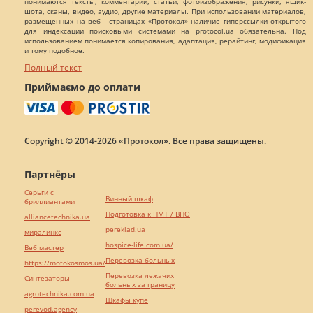
понимаются тексты, комментарии, статьи, фотоизображения, рисунки, ящик-
шота, сканы, видео, аудио, другие материалы. При использовании материалов,
размещенных на веб - страницах «Протокол» наличие гиперссылки открытого
для индексации поисковыми системами на protocol.ua обязательна. Под
использованием понимается копирования, адаптация, рерайтинг, модификация
и тому подобное.
Полный текст
Приймаємо до оплати
Copyright © 2014-2026 «Протокол». Все права защищены.
Партнёры
Серьги с
Винный шкаф
бриллиантами
Подготовка к НМТ / ВНО
alliancetechnika.ua
pereklad.ua
миралинкс
hospice-life.com.ua/
Веб мастер
Перевозка больных
https://motokosmos.ua/
Перевозка лежачих
Синтезаторы
больных за границу
agrotechnika.com.ua
Шкафы купе
perevod.agency