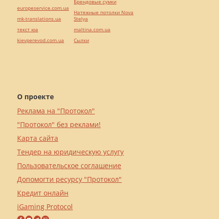
Брендовые сумки
europeservice.com.ua
Натяжные потолки Nova
mk-translations.ua
Stelya
текст юа
maltina.com.ua
kievperevod.com.ua
Cылки
О проекте
Реклама на "Протокол"
"Протокол" без реклами!
Карта сайта
Тендер на юридическую услугу
Пользовательское соглашение
Допомогти ресурсу "Протокол"
Кредит онлайн
iGaming Protocol