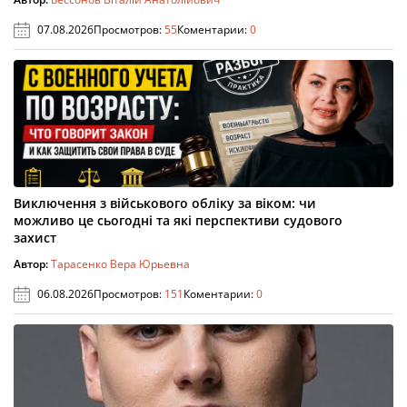
07.08.2026
Просмотров:
55
Коментарии:
0
Виключення з військового обліку за віком: чи
можливо це сьогодні та які перспективи судового
захист
Автор:
Тарасенко Вера Юрьевна
06.08.2026
Просмотров:
151
Коментарии:
0