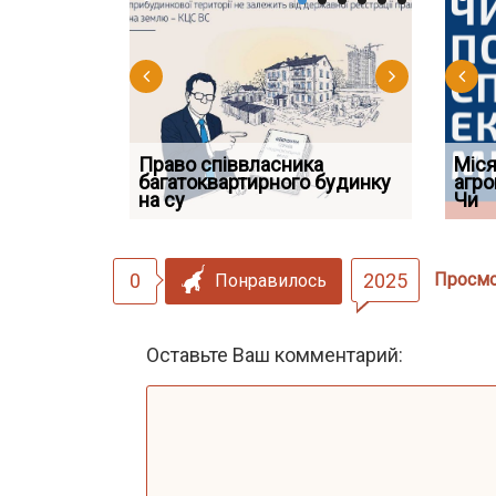
Право співвласника
ФУНДАМЕНТАЛЬНА
Якщо су
Міся
 але позика
багатоквартирного будинку
ПРОБЛЕМА «СУДОВОЇ
відшко
агро
 фраза «на
на су
ПРАКТИКИ», АБО ПР
наявніс
Чи
0
2025
Просм
Понравилось
Оставьте Ваш комментарий: