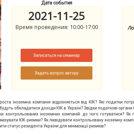
Дата события
2021-11-25
Время проведения: 10:00-17:00
Ло
Записаться на семинар
Задать вопрос автору
роста іноземна компанія відрізняється від КІК? Які податки пот
удуть обкладатися доходи КІК в Україні? Звідки податкові органи
и контрольованих іноземних компаній: до чого готуватися? Як го
імізувати КІК-ризики? Як ліквідувати контрольовану іноземну ком
ити статус резидента України для мінімізації ризиків?