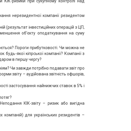
и КІК-ризики при сукупному контролі над
нання нерезидентної компанії резидентом
й (результат інвестиційних операцій з ЦП,
 зменшення об’єкту оподаткування на суму
ється? Пороги прибутковості. Чи можна не
будь-якої кіпрської компанії? Компанії з
ударом в першу чергу?
іям? Чи завжди потрібно подавати звіт про
форми звіту – аудійована звітність офшорів,
ості застосування найнижчих ставок в 5% і
потяг?
Неподання КІК-звіту – ризик або вигідна
х компаній) для українських резидентів –