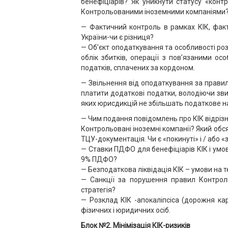
бенефіціарів? Як уникнути статусу «кон
Контрольованими іноземними компаніями
— Фактичний контроль в рамках КІК, фак
України-чи є різниця?
— Об’єкт оподаткування та особливості ро
облік збитків, операції з пов’язаними о
податків, сплачених за кордоном.
— Звільнення від оподаткування за прави
платити додаткові податки, володіючи зв
яких юрисдикцій не збільшать податкове на
— Чим подання повідомлень про КІК відріз
Контрольовані іноземні компанії? Який обся
ТЦУ-документація. Чи є «покинуті» і / або 
— Ставки ПДФО для бенефіціарів КІК і умо
9% ПДФО?
— Безподаткова ліквідація КІК – умови на 
— Санкції за порушення правил Контроль
стратегія?
— Розклад КІК -апокаліпсіса (дорожня ка
фізичних і юридичних осіб.
Блок №2. Мінімізація КІК-ризиків