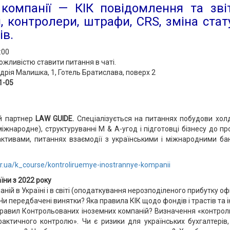
компанії — КІК повідомлення та звіт
я, контролери, штрафи, CRS, зміна стат
ів.
:00
ожливістю ставити питання в чаті.
ндрія Малишка, 1, Готель Братислава, поверх 2
1-05
й партнер
LAW GUIDE.
Спеціалізується на питаннях побудови холд
жнародне), структуруванні M & A-угод і підготовці бізнесу до пр
ктивами, питаннях взаємодії з українськими і міжнародними ба
r.ua/k_course/kontroliruemye-inostrannye-kompanii
їни з 2022 року
ній в Україні і в світі (оподаткування нерозподіленого прибутку о
и передбачені винятки? Яка правила КІК щодо фондів і трастів та і
правил Контрольованих іноземних компаній? Визначення «контрол
«фактичного контролю». Чи є ризики для українських бухгалтері