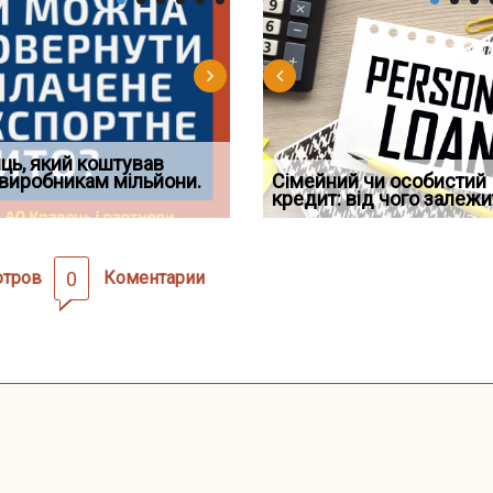
д встановив для
ць, який коштував
Документи, на яких не
Огляд практики ВС від
Восьмий ААС факти
дування шкоди
виробникам мільйони.
Чи потрібна ФОП печатка у
проставляється апостиль:
Ростислава Кравця, що
Сімейний чи особистий
підтвердив, що ЦВ
2026 році: правила засто
пер
опублі
кредит: від чого залежи
скас
отров
0
Коментарии