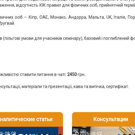
ення, відсутність КІК правил для фізичних осіб, прийнятний терм
чних осіб – Кіпр, ОАЕ, Монако, Андорра, Мальта, UK, Італія, Пор
Уругвай.
 (пільгові умови для учасників семінару), базовий і поглиблений ф
жливістю ставити питання в чаті:
2450
грн.
сультації, матеріали та презентації, кава та випічка, сертифікат.
налитические статьи
Консультации
-06
6-08-08
2026-08-05
2026-08-06
2026-08-07
2026-08-07
2026-07-30