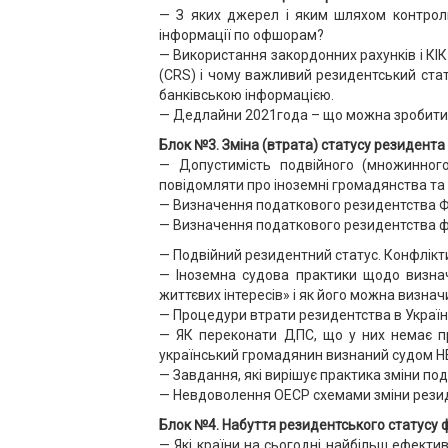
— З яких джерел і яким шляхом контрол
інформації по офшорам?
— Використання закордонних рахунків і К
(CRS) і чому важливий резидентський ста
банківською інформацією.
— Дедлайни 2021года – що можна зробити в
Блок №3. Зміна (втрата) статусу резидента 
— Допустимість подвійного (множинног
повідомляти про іноземні громадянства та
— Визначення податкового резидентства Ф
— Визначення податкового резидентства фіз
— Подвійний резидентний статус. Конфлікти
— Іноземна судова практики щодо визнач
життєвих інтересів» і як його можна визна
— Процедури втрати резидентства в Украї
— ЯК переконати ДПС, що у них немає прав
український громадянин визнаний судом Н
— Завдання, які вирішує практика зміни по
— Невдоволення ОЕСР схемами зміни резиде
Блок №4. Набуття резидентського статусу 
— Які країни на сьогодні найбільш ефектив