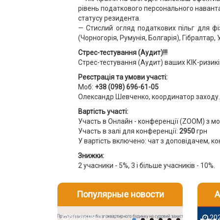
рівень податкового персонального навантаж
статусу резидента.
— Стислий огляд податкових пільг для фізи
(Чорногорія, Румунія, Болгарія), Гібралтар, 
Стрес-тестування (Аудит)!!!
Стрес-тестування (Аудит) ваших КІК-ризиків
Реєстрація та умови участі:
Моб:
+38 (098) 696-61-05
Олександр Шевченко, координатор заходу.
Вартість участі:
Участь в Онлайн - конференції (ZOOM) з мо
Участь в залі для конференції:
2950
грн
У вартість включено: чат з доповідачем, кон
Знижки:
2 учасники - 5%, 3 і більше учасників - 10%.
Популярные новости
А
2026-08-07
2026-08-03
2026-08
202