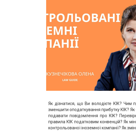
Як дізнатися, що Ви володієте КІК? Чим п
зменшити оподаткування прибутку КІК? Як б
подавати повідомлення про КІК? Перевірк
правила КІК податковим конвенцій? Як мін
контрольованої іноземної компанії? Як змін