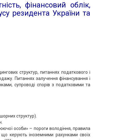
ність, фінансовий облік,
усу резидента України та
ингових структур, питаннях податкового і
одажу. Питаннях залучення фінансування і
нками, супроводі спорів з податковими та
фшорних структур).
н.
юючої особи» – пороги володіння, правила
в, що керують іноземними рахунками своїх