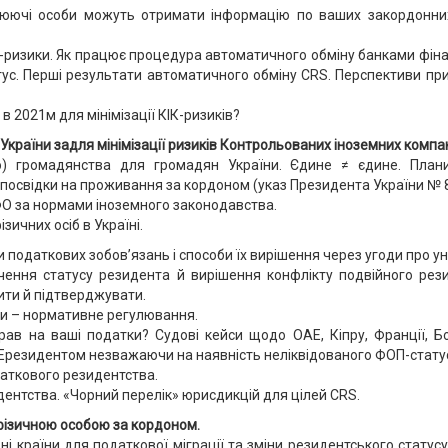
юючі особи можуть отримати інформацію по ваших закордонних
ІК-ризики. Як працює процедура автоматичного обміну банками фін
тус. Перші результати автоматичного обміну CRS. Перспективи пр
 2021м для мінімізації КІК-ризиків?
України задля мінімізації ризиків Контрольованих іноземних компан
о) громадянства для громадян України. Єдине ≠ єдине. Пла
 посвідки на проживання за кордоном (указ Президента України № 
О за нормами іноземного законодавства.
ичних осіб в Україні.
 податкових зобов’язань і способи їх вирішення через угоди про 
ення статусу резидента й вирішення конфлікту подвійного рез
чити й підтверджувати.
ни – нормативне регулювання.
 на ваші податки? Судові кейси щодо ОАЕ, Кіпру, Франції, Болга
Ерезидентом незважаючи на наявність неліквідованого ФОП-стату
даткового резидентства.
нтства. «Чорний перелік» юрисдикцій для цілей СRS.
фізичною особою за кордоном.
ні країни для податкової міграції та зміни резидентського стату