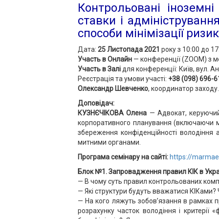
Контрольовані іноземні 
ставки і адмініструванн
способи мінімізації ризик
Дата:
25 Листопада 2021
року з 10:00 до 17
Участь в Онлайн
— конференції (ZOOM) з м
Участь в Залі
для конференції: Київ, вул. А
Реєстрація та умови участі:
+38 (098) 696-6
Олександр Шевченко
, координатор заходу.
Доповідач:
КУЗНЄЧІКОВА Олена
— Адвокат, керуючи
корпоративного планування (включаючи мі
збереження конфіденційності володіння а
митними органами.
Програма семінару на сайті:
https://marmae
Блок №1. Запровадження правил КІК в Укра
— В чому суть правил контрольованих компа
— Які структури будуть вважатися КІКами? Ч
— На кого ляжуть зобов’язання в рамках 
розрахунку часток володіння і критерії 