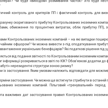
тролера»? Чи буде «виходом» розмивання часток? Хто буде нест
?
тичний контроль для критеріїв ПП і фактичний контроль для виз
зрахунку скоригованого прибутку Контрольованих іноземних компані
собами, обмеження по процентних витратах, облік прибутку ПП),
лами Контрольованих іноземних компаній – на які випадки поширю
ичайним офшором? Чи можна вивести з-під оподаткування прибуток 
вантаження українських бенефіціарів? Які податкові рішення під 
няється від подання звітності по Контрольованим іноземним компан
г інформації розкривається в звіті по КІК? Обов’язкові додатки до 
«забуті» нерезидентні структури зоною ризику?
ви їх застосування. Яким умовам належить відповідати для можлив
терміни застосування. Чи можна ще встигнути стрибнути в останній 
ованих іноземних компаній. Пільговий «тренувальний» період. 
рта важливих дат застосування правил Контрольованих іноземни