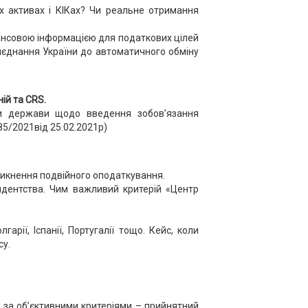
 активах і КІКах? Чи реальне отримання
ансовою інформацією для податкових цілей
иєднання України до автоматичного обміну
ій та CRS.
ни держави щодо введення зобов’язання
85/2021від 25.02.2021р)
уникнення подвійного оподаткування.
идентства. Чим важливий критерій «Центр
рії, Іспанії, Португалії тощо. Кейс, коли
су.
су за об’єктивними критеріями – прийнятний