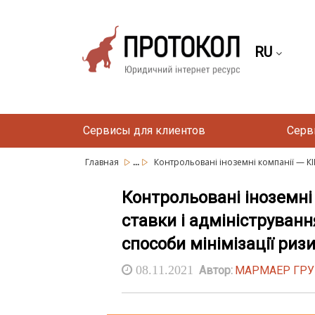
RU
Сервисы для клиентов
Серв
...
Главная
Контрольовані іноземні компанії — КІ
Контрольовані іноземні 
ставки і адмініструванн
способи мінімізації ризи
08.11.2021
Автор:
МАРМАЕР ГР