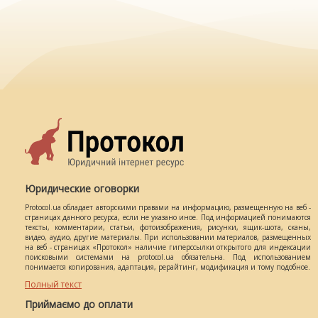
Юридические оговорки
Protocol.ua обладает авторскими правами на информацию, размещенную на веб -
страницах данного ресурса, если не указано иное. Под информацией понимаются
тексты, комментарии, статьи, фотоизображения, рисунки, ящик-шота, сканы,
видео, аудио, другие материалы. При использовании материалов, размещенных
на веб - страницах «Протокол» наличие гиперссылки открытого для индексации
поисковыми системами на protocol.ua обязательна. Под использованием
понимается копирования, адаптация, рерайтинг, модификация и тому подобное.
Полный текст
Приймаємо до оплати