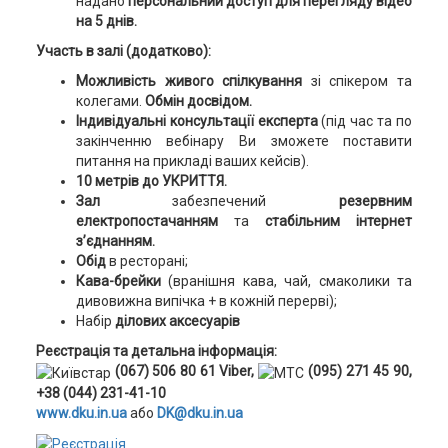
надано
персональний доступ для перегляду відео
на 5 днів.
Участь в залі (додатково):
Можливість
живого спілкування
зі спікером та
колегами.
Обмін досвідом.
Індивідуальні консультації експерта
(під час та по
закінченню вебінару Ви зможете поставити
питання на прикладі ваших кейсів).
10 метрів до УКРИТТЯ.
Зал
забезпечений
резервним
електропостачанням
та
стабільним інтернет
з’єднанням.
Обід
в ресторані;
Кава-брейки
(вранішня кава, чай, смаколики та
дивовижна випічка + в кожній перерві);
Набір
ділових аксесуарів
Реєстрація та детальна інформація:
(067) 506 80 61 Viber,
(095) 271 45 90,
+38 (044) 231-41-10
www.dku.in.ua
або
DK@dku.in.ua