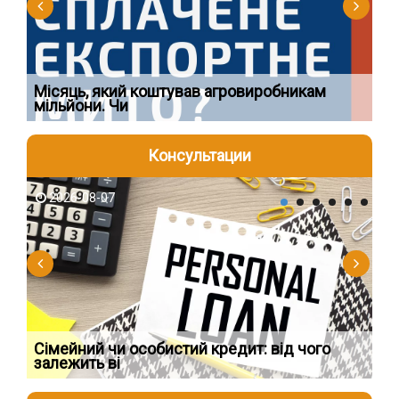
Ї
Місяць, який коштував агровиробникам
Ог
мільйони. Чи
що
Консультации
2026-08-07
2
Сімейний чи особистий кредит: від чого
Пр
залежить ві
по