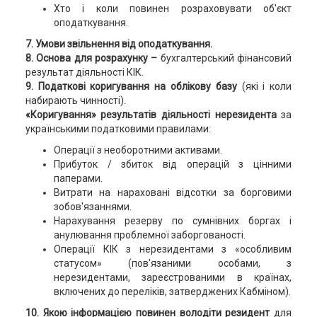
Хто і коли повинен розраховувати об'єкт
оподаткування.
7. Умови звільнення від оподаткування.
8. Основа для розрахунку –
бухгалтерський фінансовий
результат діяльності КІК.
9. Податкові коригування на облікову базу
(які і коли
набирають чинності).
«Коригування» результатів діяльності нерезидента
за
українськими податковими правилами:
Операції з необоротними активами.
Прибуток / збиток від операцій з цінними
паперами.
Витрати на нараховані відсотки за борговими
зобов'язаннями.
Нарахування резерву по сумнівних боргах і
анулювання проблемної заборгованості.
Операції КІК з нерезидентами з «особливим
статусом» (пов'язаними особами, з
нерезидентами, зареєстрованими в країнах,
включених до переліків, затверджених Кабміном).
10. Якою інформацією повинен володіти резидент
для