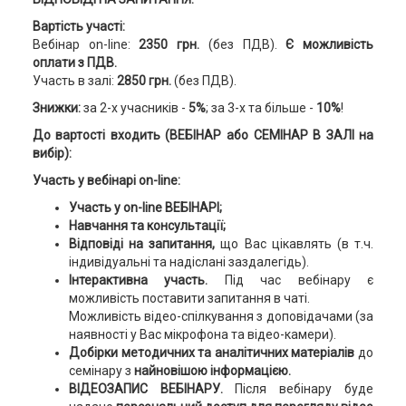
Вартість участі:
Вебінар on-line:
2350 грн.
(без ПДВ).
Є можливість
оплати з ПДВ.
Участь в залі:
2850 грн.
(без ПДВ).
Знижки:
за 2-х учасників -
5%
; за 3-х та більше -
10%
!
До вартості входить (ВЕБІНАР або СЕМІНАР В ЗАЛІ на
вибір):
Участь у вебінарі on-line:
Участь у on-line ВЕБІНАРІ;
Навчання та консультації;
Відповіді на запитання,
що Вас цікавлять (в т.ч.
індивідуальні та надіслані заздалегідь).
Інтерактивна участь.
Під час вебінару є
можливість поставити запитання в чаті.
Можливість відео-спілкування з доповідачами (за
наявності у Вас мікрофона та відео-камери).
Добірки методичних та аналітичних матеріалів
до
семінару з
найновішою інформацією.
ВІДЕОЗАПИС ВЕБІНАРУ.
Після вебінару буде