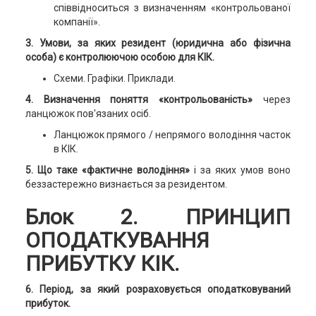
співвідноситься з визначенням «контрольованої
компанії».
3. Умови, за яких резидент (юридична або фізична
особа) є контролюючою особою для КІК.
Схеми. Графіки. Приклади.
4. Визначення поняття «контрольованість»
через
ланцюжок пов'язаних осіб.
Ланцюжок прямого / непрямого володіння часток
в КІК.
5. Що таке «фактичне володіння»
і за яких умов воно
беззастережно визнається за резидентом.
Блок 2. ПРИНЦИП
ОПОДАТКУВАННЯ
ПРИБУТКУ КІК.
6. Період, за який розраховується оподатковуваний
прибуток.