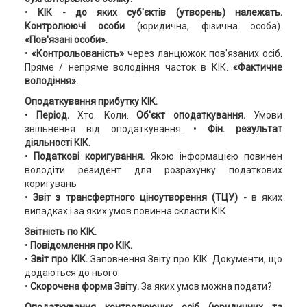
•
КІК - до яких суб'єктів (утворень) належать.
Контролюючі особи
(юридична, фізична особа).
«Пов'язані особи».
•
«Контрольованість»
через ланцюжок пов'язаних осіб.
Пряме / непряме володіння часток в КІК.
«Фактичне
володіння».
Оподаткування прибутку КІК.
•
Період.
Хто. Коли.
Об'єкт оподаткування.
Умови
звільнення від оподаткування. •
Фін. результат
діяльності КІК.
•
Податкові коригування.
Якою інформацією повинен
володіти резидент для розрахунку податкових
коригувань
•
Звіт з трансфертного ціноутворення (ТЦУ) -
в яких
випадках і за яких умов повинна скласти КІК.
Звітність по КІК.
•
Повідомлення про КІК.
•
Звіт про КІК.
Заповнення Звіту про КІК. Документи, що
додаються до нього.
•
Скорочена форма Звіту.
За яких умов можна подати?