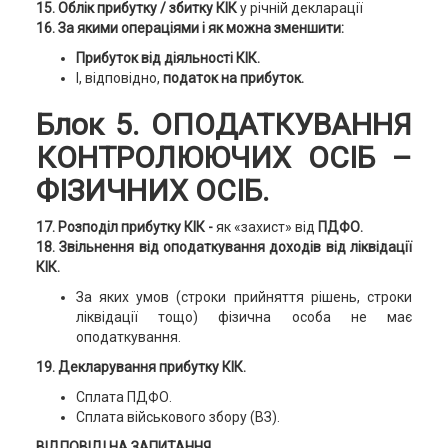
15. Облік прибутку / збитку КІК
у річній декларації
16. За якими операціями і як можна зменшити:
Прибуток від діяльності КІК.
І, відповідно,
податок на прибуток.
Блок 5. ОПОДАТКУВАННЯ
КОНТРОЛЮЮЧИХ ОСІБ –
ФІЗИЧНИХ ОСІБ.
17. Розподіл прибутку КІК -
як «захист» від
ПДФО.
18. Звільнення від оподаткування доходів від ліквідації
КІК.
За яких умов (строки прийняття рішень, строки
ліквідації тощо) фізична особа не має
оподаткування.
19. Декларування прибутку КІК.
Сплата ПДФО.
Сплата військового збору (ВЗ).
ВІДПОВІДІ НА ЗАПИТАННЯ.