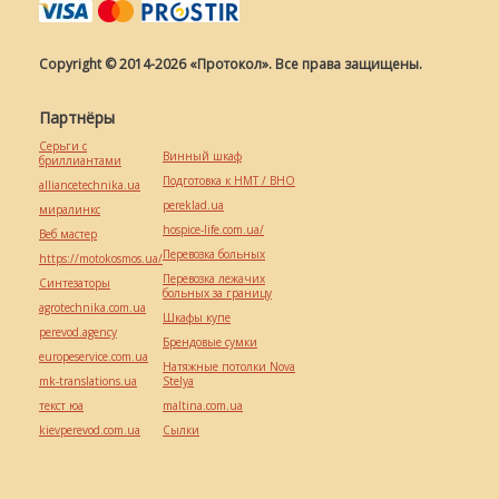
Copyright © 2014-2026 «Протокол». Все права защищены.
Партнёры
Серьги с
Винный шкаф
бриллиантами
Подготовка к НМТ / ВНО
alliancetechnika.ua
pereklad.ua
миралинкс
hospice-life.com.ua/
Веб мастер
Перевозка больных
https://motokosmos.ua/
Перевозка лежачих
Синтезаторы
больных за границу
agrotechnika.com.ua
Шкафы купе
perevod.agency
Брендовые сумки
europeservice.com.ua
Натяжные потолки Nova
mk-translations.ua
Stelya
текст юа
maltina.com.ua
kievperevod.com.ua
Cылки