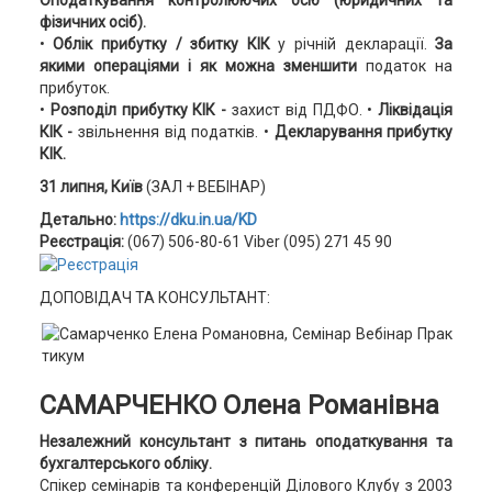
Оподаткування контролюючих осіб (юридичних та
фізичних осіб).
•
Облік прибутку / збитку КІК
у річній декларації.
За
якими операціями і як можна зменшити
податок на
прибуток.
•
Розподіл прибутку КІК -
захист від ПДФО. •
Ліквідація
КІК -
звільнення від податків.
•
Декларування прибутку
КІК.
31 липня, Київ
(ЗАЛ + ВЕБІНАР)
Детально:
https://dku.in.ua/KD
Реєстрація:
(067) 506-80-61 Viber (095) 271 45 90
ДОПОВІДАЧ ТА КОНСУЛЬТАНТ:
САМАРЧЕНКО Олена Романівна
Незалежний консультант з питань оподаткування та
бухгалтерського обліку.
Спікер семінарів та конференцій Ділового Клубу з 2003