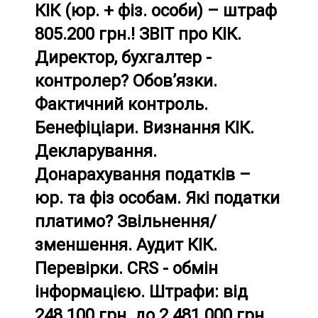
КІК (юр. + фіз. особи) – штраф
805.200 грн.! ЗВІТ про КІК.
Директор, бухгалтер -
контролер? Обов’язки.
Фактичний контроль.
Бенефіціари. Визнання КІК.
Декларування.
Донарахування податків –
юр. та фіз особам. Які податки
платимо? Звільнення/
зменшення. Аудит КІК.
Перевірки. CRS - обмін
інформацією. Штрафи: від
248.100 грн. до 2.481.000 грн.