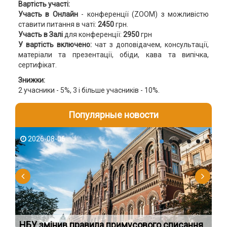
Вартість участі:
Участь в Онлайн
- конференції (ZOOM) з можливістю
ставити питання в чаті:
2450
грн.
Участь в Залі
для конференції:
2950
грн
У вартість включено:
чат з доповідачем, консультації,
матеріали та презентації, обіди, кава та випічка,
сертифікат.
Знижки:
2 учасники - 5%, 3 і більше учасників - 10%.
Популярные новости
2026-08-06
2
НБУ змінив правила примусового списання
Як