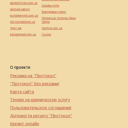
agrotechnika.com.ua
Шкафы купе
perevod.agency
Брендовые сумки
europeservice.com.ua
Натяжные потолки Nova
mk-translations.ua
Stelya
текст юа
maltina.com.ua
kievperevod.com.ua
Cылки
О проекте
Реклама на "Протокол"
"Протокол" без реклами!
Карта сайта
Тендер на юридическую услугу
Пользовательское соглашение
Допомогти ресурсу "Протокол"
Кредит онлайн