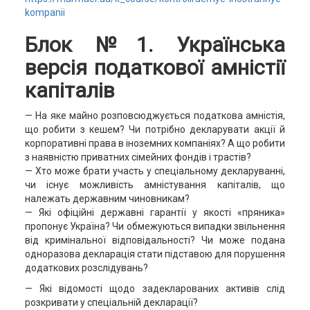
kompanii
Блок №1. Українська
версія податкової амністії
капіталів
— На яке майно розповсюджується податкова амністія,
що робити з кешем? Чи потрібно декларувати акції й
корпоративні права в іноземних компаніях? А що робити
з наявністю приватних сімейних фондів і трастів?
— Хто може брати участь у спеціальному декларуванні,
чи існує можливість амністування капіталів, що
належать державним чиновникам?
— Які офіційні державні гарантії у якості «пряника»
пропонує Україна? Чи обмежуються випадки звільнення
від кримінальної відповідальності? Чи може подана
одноразова декларація стати підставою для порушення
додаткових розслідувань?
— Які відомості щодо задекларованих активів слід
розкривати у спеціальній декларації?