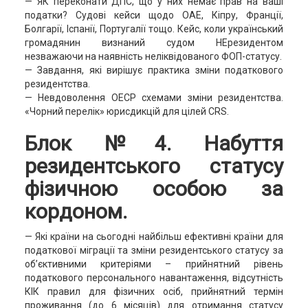
— ЯК переконати ДПС, що у них немає прав на ваші
податки? Судові кейси щодо ОАЕ, Кіпру, Франції,
Болгарії, Іспанії, Португалії тощо. Кейс, коли український
громадянин визнаний судом НЕрезидентом
незважаючи на наявність неліквідованого ФОП-статусу.
— Завдання, які вирішує практика зміни податкового
резидентства.
— Невдоволення ОЕСР схемами зміни резидентства.
«Чорний перелік» юрисдикцій для цілей СRS.
Блок №4. Набуття
резидентського статусу
фізичною особою за
кордоном.
— Які країни на сьогодні найбільш ефективні країни для
податкової міграції та зміни резидентського статусу за
об’єктивними критеріями – прийнятний рівень
податкового персонального навантаження, відсутність
КІК правил для фізичних осіб, прийнятний термін
проживання (до 6 місяців) для отримання статусу