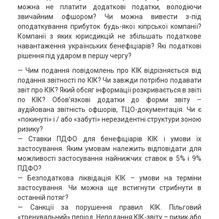
можна не платити додаткові податки, володіючи
звичайним офшором? Чи можна вивести з-під
оподаткування прибуток будь-якої кіпрської компанії?
Компанії з яких юрисдикцій не збільшать податкове
навантаження українських бенефіціарів? Які податкові
рішення під ударом в першу чергу?
— Чим подання повідомлень про КІК відрізняється від
подання звітності по КІК? Чи завжди потрібно подавати
звіт про КІК? Який обсяг інформації розкривається в звіті
по КІК? Обов’язкові додатки до форми звіту –
аудійована звітність офшорів, ТЦО-документація. Чи є
«покинуті» і / або «забуті» нерезидентні структури зоною
ризику?
— Ставки ПДФО для бенефіціарів КІК і умови їх
застосування. Яким умовам належить відповідати для
можливості застосування найнижчих ставок в 5% і 9%
ПДФО?
— Безподаткова ліквідація КІК – умови на терміни
застосування. Чи можна ще встигнути стрибнути в
останній потяг?
— Санкції за порушення правил КІК. Пільговий
«тренувальний» період. Неподання КІК-звіту – ризик або