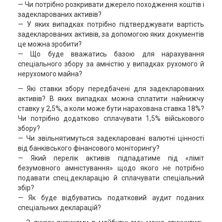
— Чи потрібно розкривати джерело походження коштів і
задекларованих активів?
— У яких випадках потрібно підтверджувати вартість
задекларованих активів, за допомогою яких документів
це можна зробити?
— Що буде вважатись базою для нарахування
спеціального збору за амністію у випадках рухомого й
нерухомого майна?
— Які ставки збору передбачені для задекларованих
активів? В яких випадках можна сплатити найнижчу
ставку у 2,5%, а коли може бути нарахована ставка 18%?
Чи потрібно додатково сплачувати 1,5% військового
збору?
— Чи звільнятимуться задекларовані валютні цінності
від банківського фінансового моніторингу?
— Який перелік активів підпадатиме під «ліміт
безумовного амністування» щодо якого не потрібно
подавати спец.декларацію й сплачувати спеціальний
збір?
— Як буде відбуватись податковий аудит поданих
спеціальних декларацій?