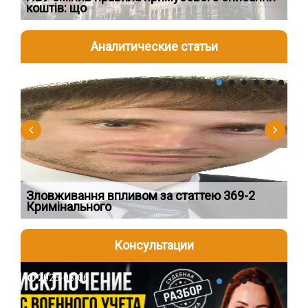
коштів: що
шк
Аналитические статьи
2026-08-04
2
Зловживання впливом за статтею 369-2
Пе
Кримінального
пі
Консультации
2026-08-06
2