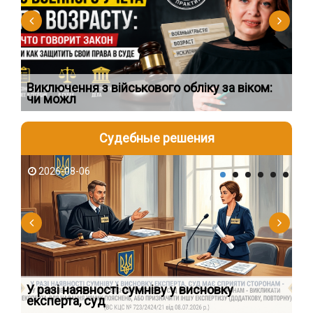
Виключення з військового обліку за віком:
Сп
чи можл
ос
Судебные решения
2026-08-06
2
У разі наявності сумніву у висновку
Як
експерта, суд
вк