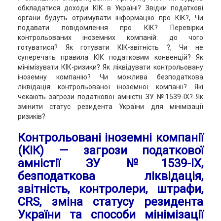
обкладатися доходи КІК в Україні? Звідки податкові
органи будуть отримувати інформацію про КІК?, Чи
подавати повідомлення про КІК? Перевірки
контрольованих іноземних компаній: до чого
готуватися? Як готувати КІК-звітність ?, Чи не
суперечать правила КІК податковим конвенцій? Як
мінімізувати КІК-ризики? Як ліквідувати контрольовану
іноземну компанію? Чи можлива безподаткова
ліквідація контрольованої іноземної компанії? Які
чекають загрози податкової амністії ЗУ №1539-ІХ? Як
змінити статус резидента України для мінімізації
ризиків?
Контрольовані іноземні компанії
(КІК) — загрози податкової
амністії ЗУ №1539-ІХ,
безподаткова ліквідація,
звітність, контролери, штрафи,
CRS, зміна статусу резидента
України та способи мінімізації