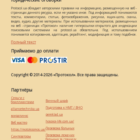
Protocol.ua обладает авторскими правами на информацию, размещенную на веб -
страницах данного ресурса, если не указано иное. Под информацией понимаются
тексты, комментарии, статьи, фотоизображения, рисунки, ящик-шота, сканы,
видео, аудио, другие материалы. При использовании материалов, размещенных
на веб - страницах «Протокол» наличие гиперссылки открытого для индексации
поисковыми системами на protocol.ua обязательна. Под использованием
понимается копирования, адаптация, рерайтинг, модификация и тому подобное.
Полный текст
Приймаємо до оплати
Copyright © 2014-2026 «Протокол». Все права защищены.
Партнёры
Серьги с
Винный шкаф
бриллиантами
Подготовка к НМТ / ВНО
alliancetechnika.ua
pereklad.ua
миралинкс
hospice-life.com.ua/
Веб мастер
Перевозка больных
https://motokosmos.ua/
Перевозка лежачих
Синтезаторы
больных за границу