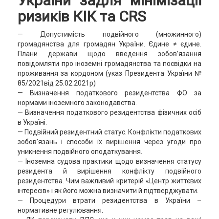
України задля мінімізації
ризиків КІК та CRS
— Допустимість подвійного (множинного)
громадянства для громадян України. Єдине ≠ єдине.
Плани держави щодо введення зобов’язання
повідомляти про іноземні громадянства та посвідки на
проживання за кордоном (указ Президента України №
85/2021від 25.02.2021р)
— Визначення податкового резидентства ФО за
нормами іноземного законодавства.
— Визначення податкового резидентства фізичних осіб
в Україні.
— Подвійний резидентний статус. Конфлікти податкових
зобов’язань і способи їх вирішення через угоди про
уникнення подвійного оподаткування.
— Іноземна судова практики щодо визначення статусу
резидента й вирішення конфлікту подвійного
резидентства. Чим важливий критерій «Центр життєвих
інтересів» і як його можна визначити й підтверджувати.
— Процедури втрати резидентства в України –
нормативне регулювання.