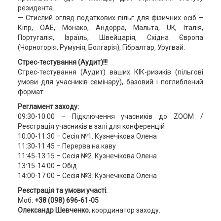
резидента.
— Стислий огляд податкових пільг для фізичних осіб –
Кіпр, ОАЕ, Монако, Андорра, Мальта, UK, Італія,
Португалія, Ізраїль, Швейцарія, Східна Європа
(Чорногорія, Румунія, Болгарія), Гібралтар, Уругвай.
Стрес-тестування (Аудит)!!!
Стрес-тестування (Аудит) ваших КІК-ризиків (пільгові
умови для учасників семінару), базовий і поглиблений
формат.
Регламент заходу:
09:30-10:00 – Підключення учасників до ZOOM /
Реєстрація учасників в залі для конференцій
10:00-11:30 – Сесія №1. Кузнечікова Олена
11:30-11:45 – Перерва на каву
11:45-13:15 – Сесія №2. Кузнечікова Олена
13:15-14:00 – Обід
14:00-17:00 – Сесія №3. Кузнечікова Олена
Реєстрація та умови участі:
Моб:
+38 (098) 696-61-05
Олександр Шевченко
, координатор заходу.