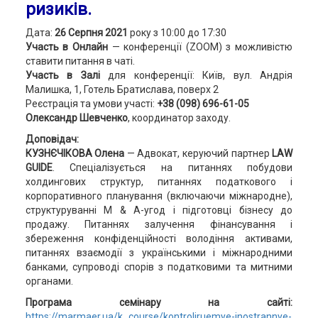
ризиків.
Дата:
26 Серпня 2021
року з 10:00 до 17:30
Участь в Онлайн
— конференції (ZOOM) з можливістю
ставити питання в чаті.
Участь в Залі
для конференції: Київ, вул. Андрія
Малишка, 1, Готель Братислава, поверх 2
Реєстрація та умови участі:
+38 (098) 696-61-05
Олександр Шевченко
, координатор заходу.
Доповідач:
КУЗНЄЧІКОВА Олена
— Адвокат, керуючий партнер
LAW
GUIDE
. Спеціалізується на питаннях побудови
холдингових структур, питаннях податкового і
корпоративного планування (включаючи міжнародне),
структуруванні M & A-угод і підготовці бізнесу до
продажу. Питаннях залучення фінансування і
збереження конфіденційності володіння активами,
питаннях взаємодії з українськими і міжнародними
банками, супроводі спорів з податковими та митними
органами.
Програма семінару на сайті:
https://marmaer.ua/k_course/kontroliruemye-inostrannye-