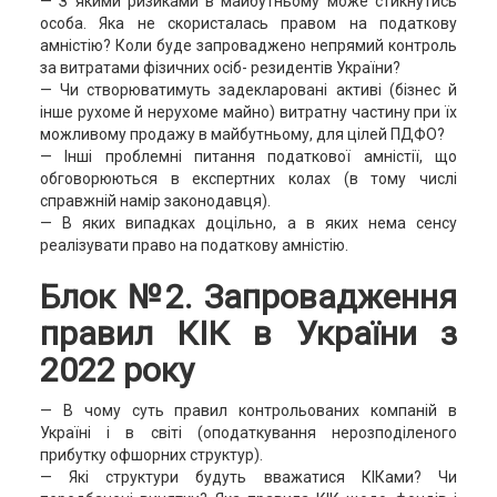
— З якими ризиками в майбутньому може стикнутись
особа. Яка не скористалась правом на податкову
амністію? Коли буде запроваджено непрямий контроль
за витратами фізичних осіб- резидентів України?
— Чи створюватимуть задекларовані активі (бізнес й
інше рухоме й нерухоме майно) витратну частину при їх
можливому продажу в майбутньому, для цілей ПДФО?
— Інші проблемні питання податкової амністії, що
обговорюються в експертних колах (в тому числі
справжній намір законодавця).
— В яких випадках доцільно, а в яких нема сенсу
реалізувати право на податкову амністію.
Блок №2. Запровадження
правил КІК в України з
2022 року
— В чому суть правил контрольованих компаній в
Україні і в світі (оподаткування нерозподіленого
прибутку офшорних структур).
— Які структури будуть вважатися КІКами? Чи