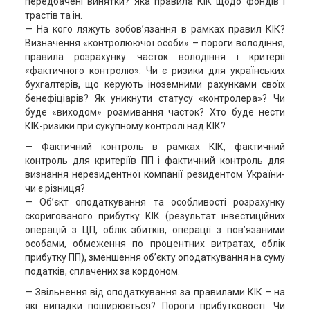
передбачені винятки? Яка правила КІК щодо фондів і
трастів та ін.
— На кого ляжуть зобов’язання в рамках правил КІК?
Визначення «контролюючої особи» – пороги володіння,
правила розрахунку часток володіння і критерії
«фактичного контролю». Чи є ризики для українських
бухгалтерів, що керують іноземними рахунками своїх
бенефіціарів? Як уникнути статусу «контролера»? Чи
буде «виходом» розмивання часток? Хто буде нести
КІК-ризики при сукупному контролі над КІК?
— Фактичний контроль в рамках КІК, фактичний
контроль для критеріїв ПП і фактичний контроль для
визнання нерезидентної компанії резидентом України-
чи є різниця?
— Об’єкт оподаткування та особливості розрахунку
скоригованого прибутку КІК (результат інвестиційних
операцій з ЦП, облік збитків, операції з пов’язаними
особами, обмеження по процентних витратах, облік
прибутку ПП), зменшення об’єкту оподаткування на суму
податків, сплачених за кордоном.
— Звільнення від оподаткування за правилами КІК – на
які випадки поширюється? Пороги прибутковості. Чи