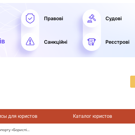
исы для юристов
Каталог юристов
порту «Бориспі...