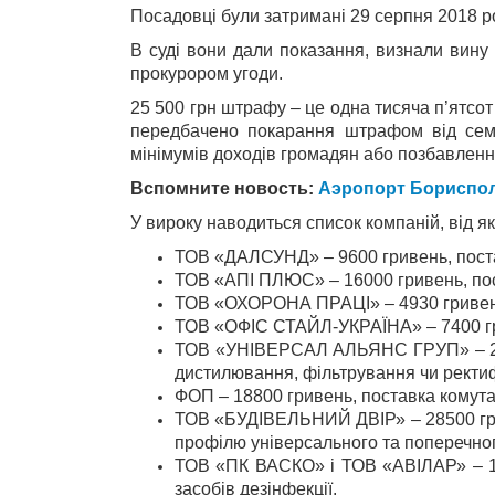
Посадовці були затримані 29 серпня 2018 ро
В суді вони дали показання, визнали вину з
прокурором угоди.
25 500 грн штрафу – це одна тисяча п’ятсот
передбачено покарання штрафом від семис
мінімумів доходів громадян або позбавленням
Вспомните новость:
Аэропорт Бориспол
У вироку наводиться список компаній, від як
ТОВ «ДАЛСУНД» – 9600 гривень, поста
ТОВ «АПІ ПЛЮС» – 16000 гривень, пос
ТОВ «ОХОРОНА ПРАЦІ» – 4930 гривень
ТОВ «ОФІС СТАЙЛ-УКРАЇНА» – 7400 гри
ТОВ «УНІВЕРСАЛ АЛЬЯНС ГРУП» – 2880
дистилювання, фільтрування чи ректиф
ФОП – 18800 гривень, поставка комута
ТОВ «БУДІВЕЛЬНИЙ ДВІР» – 28500 гриве
профілю універсального та поперечно
ТОВ «ПК ВАСКО» і ТОВ «АВІЛАР» – 13
засобів дезінфекції.