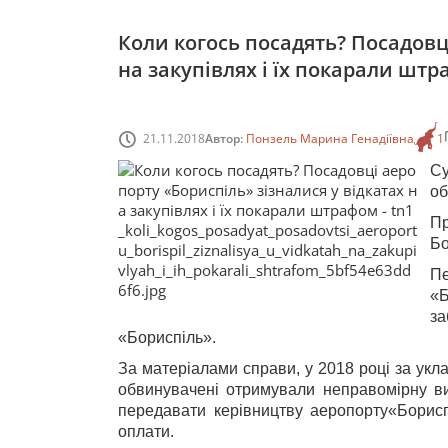
Коли когось посадять? Посадовц
на закупівлях і їх покарали шт
21.11.2018
Автор:
Понзель Марина Генадіївна
1
С
об
П
Бо
П
«
за
«Бориспіль».
За матеріалами справи, у 2018 році за укл
обвинувачені отримували неправомірну виг
передавати керівництву аеропорту«Борис
оплати.