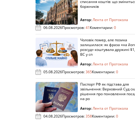
списання коштів: що змінитьс
боржників
Автор:
Лента от Протокола
06.08.2026
Просмотров:
41
Коментарии:
0
Чоловік помер, але позика
залишилася: як фраза «на йог
розсуд» коштувала дружині $1,
ВС у сп
Автор:
Лента от Протокола
05.08.2026
Просмотров:
365
Коментарии:
0
Паспорт РФ як підстава для
звільнення: Верховний Суд ск
рішення про поновлення пос
на ро
Автор:
Лента от Протокола
04.08.2026
Просмотров:
358
Коментарии:
0