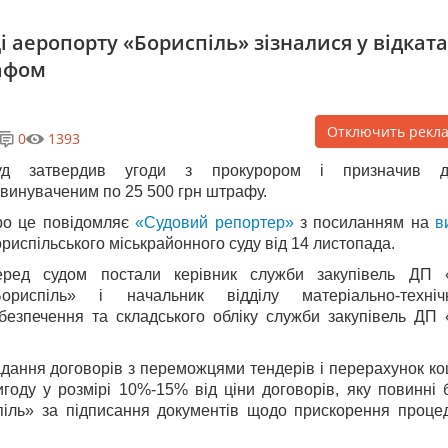
і аеропорту «Бориспіль» зізналися у відкат
рафом
Отключить рекл
0
1393
уд затвердив угоди з прокурором і призначив д
винуваченим по 25 500 грн штрафу.
ро це повідомляє
«Судовий репортер»
з посиланням на
в
риспільського міськрайонного суду від 14 листопада.
еред судом постали керівник служби закупівель ДП
Бориспіль» і начальник відділу матеріально-техніч
безпечення та складського обліку служби закупівель ДП
адання договорів з переможцями тендерів і перерахунок ко
оду у розмірі 10%-15% від ціни договорів, яку повинні 
піль» за підписання документів щодо прискорення проце