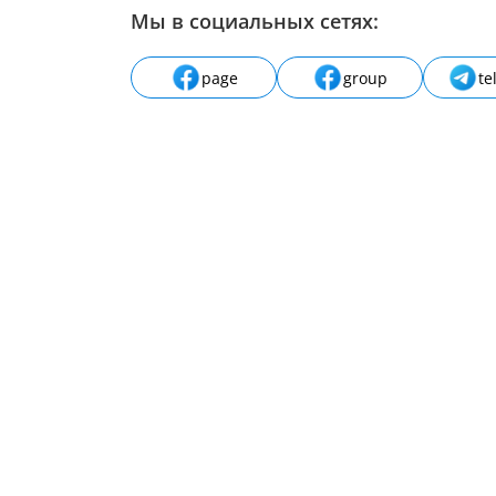
Мы в социальных сетях:
page
group
te