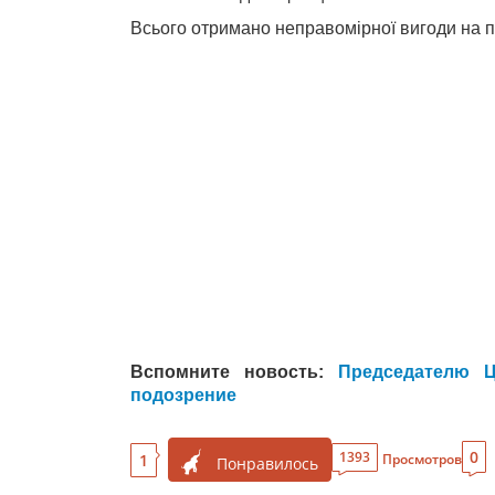
Всього отримано неправомірної вигоди на по
Вспомните новость:
Председателю 
подозрение
0
1393
1
Просмотров
Понравилось