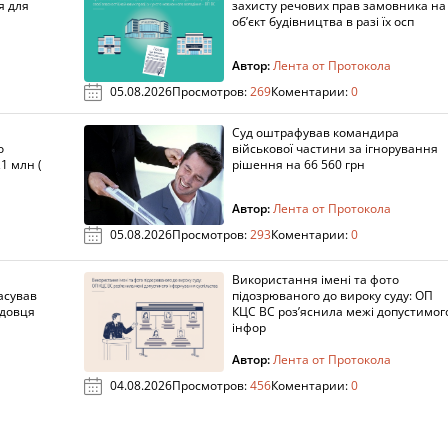
я для
захисту речових прав замовника на
об’єкт будівництва в разі їх осп
Автор:
Лента от Протокола
05.08.2026
Просмотров:
269
Коментарии:
0
Суд оштрафував командира
о
військової частини за ігнорування
1 млн (
рішення на 66 560 грн
Автор:
Лента от Протокола
05.08.2026
Просмотров:
293
Коментарии:
0
Використання імені та фото
асував
підозрюваного до вироку суду: ОП
адовця
КЦС ВС роз’яснила межі допустимог
інфор
Автор:
Лента от Протокола
04.08.2026
Просмотров:
456
Коментарии:
0