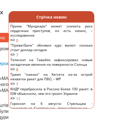
ах
Стрічка новин
Прием "Мунджаро" может снизить риск
сердечных приступов, но есть нюанс, –
исследование
аму
0
"ПриватБанк" обновил курс валют: сколько
вом
стоит доллар сегодня
7
Телескоп на Гавайях зафиксировал новые
ирок
загадочные явления на поверхности Солнца
8
Трамп "наехал" на Хегсета из-за острой
 «МА
нехватки ракет для ПВО, – WP
7
ного
КНДР перебросила в Россию более 100 ракет: в
 «МА
ISW объяснили, чем это грозит Украине
11
Гороскоп на 6 августа: Стрельцам -
штів
замедлиться, Скорпионам - перенапряжение
були
12
дури
6 августа: церковный праздник сегодня, какая
примета в Яблочный Спас обещает счастье
49