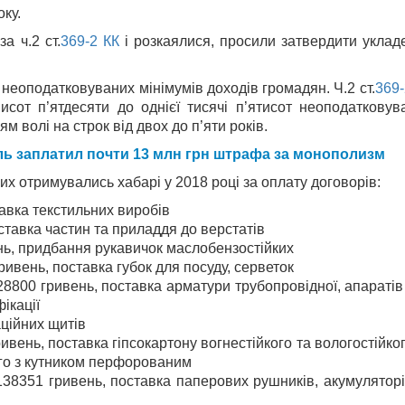
ку.
а ч.2 ст.
369-2
КК
і розкаялися, просили затвердити укладе
 неоподатковуваних мінімумів доходів громадян. Ч.2 ст.
369
от п’ятдесяти до однієї тисячі п’ятисот неоподатковув
 волі на строк від двох до п’яти років.
ь заплатил почти 13 млн грн штрафа за монополизм
их отримувались хабарі у 2018 році за оплату договорів:
вка текстильних виробів
тавка частин та приладдя до верстатів
, придбання рукавичок маслобензостійких
вень, поставка губок для посуду, серветок
0 гривень, поставка арматури трубопровідної, апаратів
ікації
ційних щитів
нь, поставка гіпсокартону вогнестійкого та вологостійког
го з кутником перфорованим
8351 гривень, поставка паперових рушників, акумуляторі