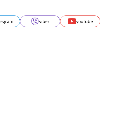
legram
viber
youtube