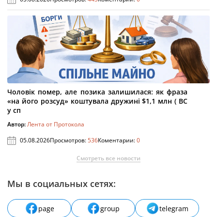
Чоловік помер, але позика залишилася: як фраза
«на його розсуд» коштувала дружині $1,1 млн ( ВС
у сп
Автор:
Лента от Протокола
05.08.2026
Просмотров:
536
Коментарии:
0
Смотреть все новости
Мы в социальных сетях:
page
group
telegram