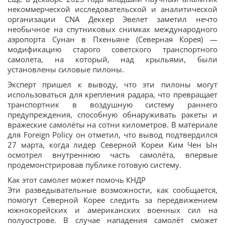
некоммерческой исследовательской и аналитической
организации CNA Деккер Эвелет заметил нечто
необычное на спутниковых снимках международного
аэропорта Сунан в Пхеньяне (Северная Корея) —
модификацию старого советского транспортного
самолета, на который, над крыльями, были
установлены силовые пилоны.
Эксперт пришел к выводу, что эти пилоны могут
использоваться для крепления радара, что превращает
транспортник в воздушную систему раннего
предупреждения, способную обнаруживать ракеты и
вражеские самолёты на сотни километров. В материале
для Foreign Policy он отметил, что вывод подтвердился
27 марта, когда лидер Северной Кореи Ким Чен Ын
осмотрел внутреннюю часть самолёта, впервые
продемонстрировав публике готовую систему.
Как этот самолет может помочь КНДР
Эти разведывательные возможности, как сообщается,
помогут Северной Корее следить за передвижением
южнокорейских и американских военных сил на
полуострове. В случае нападения самолёт сможет