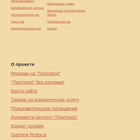
perevod.agency
Брендовые сумки
europeservice.com.ua
Натяжные потолки Nova
mk-translations.ua
Stelya
текст юа
maltina.com.ua
kievperevod.com.ua
Cылки
О проекте
Реклама на "Протокол"
"Протокол" без реклами!
Карта сайта
Тендер на юридическую услугу
Пользовательское соглашение
Допомогти ресурсу "Протокол"
Кредит онлайн
iGaming Protocol