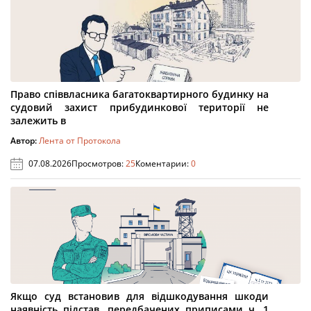
Право співвласника багатоквартирного будинку на
судовий захист прибудинкової території не
залежить в
Автор:
Лента от Протокола
07.08.2026
Просмотров:
25
Коментарии:
0
Якщо суд встановив для відшкодування шкоди
наявність підстав, передбачених приписами ч. 1