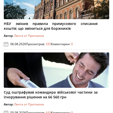
НБУ змінив правила примусового списання
коштів: що зміниться для боржників
Автор:
Лента от Протокола
06.08.2026
Просмотров:
335
Коментарии:
0
Суд оштрафував командира військової частини за
ігнорування рішення на 66 560 грн
Автор:
Лента от Протокола
05.08.2026
Просмотров:
443
Коментарии:
0