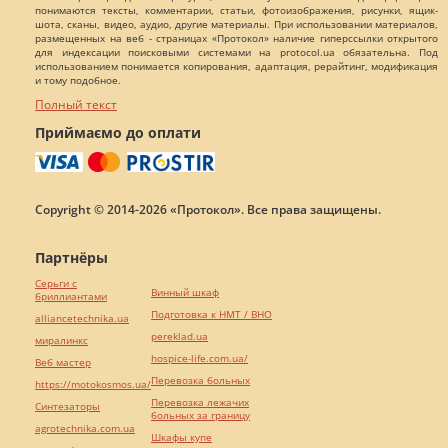
понимаются тексты, комментарии, статьи, фотоизображения, рисунки, ящик-
шота, сканы, видео, аудио, другие материалы. При использовании материалов,
размещенных на веб - страницах «Протокол» наличие гиперссылки открытого
для индексации поисковыми системами на protocol.ua обязательна. Под
использованием понимается копирования, адаптация, рерайтинг, модификация
и тому подобное.
Полный текст
Приймаємо до оплати
Copyright © 2014-2026 «Протокол». Все права защищены.
Партнёры
Серьги с
Винный шкаф
бриллиантами
Подготовка к НМТ / ВНО
alliancetechnika.ua
pereklad.ua
миралинкс
hospice-life.com.ua/
Веб мастер
Перевозка больных
https://motokosmos.ua/
Перевозка лежачих
Синтезаторы
больных за границу
agrotechnika.com.ua
Шкафы купе