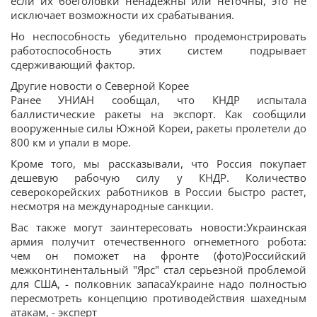
если их боеголовки ненадёжны или неточны, это не
исключает возможности их срабатывания.
Но неспособность убедительно продемонстрировать
работоспособность этих систем подрывает
сдерживающий фактор.
Другие новости о Северной Корее
Ранее УНИАН сообщал, что КНДР испытала
баллистические ракеты на экспорт. Как сообщили
вооруженные силы Южной Кореи, ракеты пролетели до
800 км и упали в море.
Кроме того, мы рассказывали, что Россия покупает
дешевую рабочую силу у КНДР. Количество
северокорейских работников в России быстро растет,
несмотря на международные санкции.
Вас также могут заинтересовать новости:Украинская
армия получит отечественного огнеметного робота:
чем он поможет на фронте (фото)Российский
межконтинентальный "Ярс" стал серьезной проблемой
для США, - полковник запасаУкраине надо полностью
пересмотреть концепцию противодействия шахедным
атакам, - эксперт