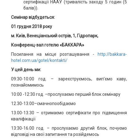
сертифікації НААУ (тривалість заходу 5 годин (5
балів)).
Семінар відбудеться:
01 грудня 2018 року
м. Київ, Венеціанський острів, 1, Гідропарк,
Конференц-зал готелю «БАККАРА»
Посилання на місце розташування -
http://bakkara-
hotel.com.ua/gotel/kontakti/
У цей день ми:
09:30-10:00 год. – зареєструємось, вип’ємо каву,
познайомимось
10:00 -12:30 год. –прослухаємо перший блок семінару
12.30-13.00–смачнопообідаємо
13.00-13.30 – отримаємо сертифікати про підвищення
кваліфікації
13:30-16.00 год. – прослухаємо другий блок, почуємо
відповіді на свої запитання та розійдемось