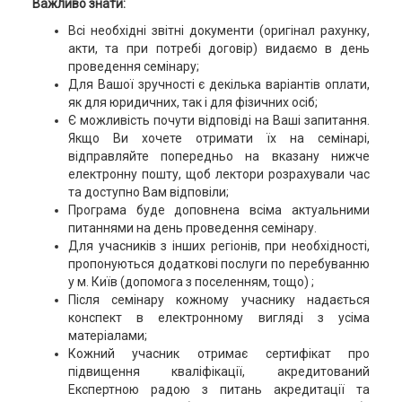
Важливо знати:
Всі необхідні звітні документи (оригінал рахунку,
акти, та при потребі договір) видаємо в день
проведення семінару;
Для Вашої зручності є декілька варіантів оплати,
як для юридичних, так і для фізичних осіб;
Є можливість почути відповіді на Ваші запитання.
Якщо Ви хочете отримати їх на семінарі,
відправляйте попередньо на вказану нижче
електронну пошту, щоб лектори розрахували час
та доступно Вам відповіли;
Програма буде доповнена всіма актуальними
питаннями на день проведення семінару.
Для учасників з інших регіонів, при необхідності,
пропонуються додаткові послуги по перебуванню
у м. Київ (допомога з поселенням, тощо) ;
Після семінару кожному учаснику надається
конспект в електронному вигляді з усіма
матеріалами;
Кожний учасник отримає сертифікат про
підвищення кваліфікації, акредитований
Експертною радою з питань акредитації та