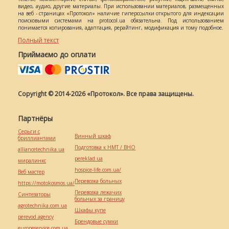
видео, аудио, другие материалы. При использовании материалов, размещенных
на веб - страницах «Протокол» наличие гиперссылки открытого для индексации
поисковыми системами на protocol.ua обязательна. Под использованием
понимается копирования, адаптация, рерайтинг, модификация и тому подобное.
Полный текст
Приймаємо до оплати
Copyright © 2014-2026 «Протокол». Все права защищены.
Партнёры
Серьги с
Винный шкаф
бриллиантами
Подготовка к НМТ / ВНО
alliancetechnika.ua
pereklad.ua
миралинкс
hospice-life.com.ua/
Веб мастер
Перевозка больных
https://motokosmos.ua/
Перевозка лежачих
Синтезаторы
больных за границу
agrotechnika.com.ua
Шкафы купе
perevod.agency
Брендовые сумки
europeservice.com.ua