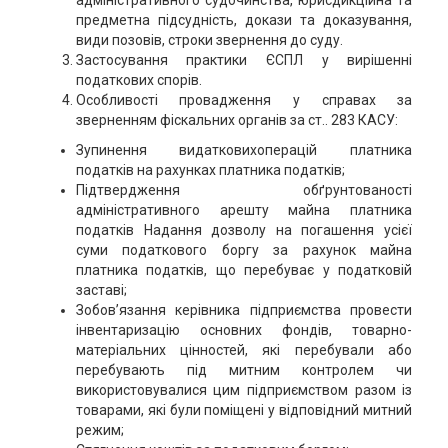
адміністративного судочинства, юрисдикційна та
предметна підсудність, докази та доказування,
види позовів, строки звернення до суду.
Застосування практики ЄСПЛ у вирішенні
податкових спорів.
Особливості провадження у справах за
зверненням фіскальних органів за ст.. 283 КАСУ:
Зупинення видатковихоперацій платника
податків на рахунках платника податків;
Підтвердження обґрунтованості
адміністративного арешту майна платника
податків Надання дозволу на погашення усієї
суми податкового боргу за рахунок майна
платника податків, що перебуває у податковій
заставі;
Зобов’язання керівника підприємства провести
інвентаризацію основних фондів, товарно-
матеріальних цінностей, які перебували або
перебувають під митним контролем чи
використовувалися цим підприємством разом із
товарами, які були поміщені у відповідний митний
режим;