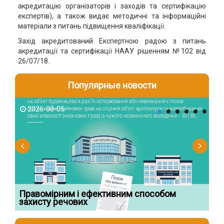
акредитацію організаторів і заходів та сертифікацію
експертів), а також видає методичні та інформаційні
матеріали з питань підвищення кваліфікації.
Захід акредитований Експертною радою з питань
акредитації та сертифікації НААУ рішенням №102 від
26/07/18.
Популярные новости
2026-08-05
2
Правомірним і ефективним способом
Су
захисту речових
ча