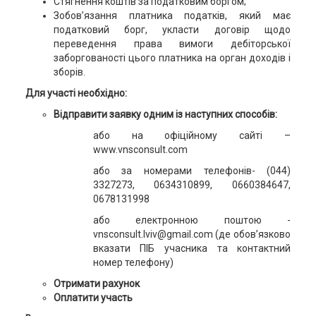
Стягнення коштів за податковим боргом;
Зобов’язання платника податків, який має
податковий борг, укласти договір щодо
переведення права вимоги дебіторської
заборгованості цього платника на орган доходів і
зборів.
Для участі необхідно:
Відправити заявку одним із наступних способів:
або на офіційному сайті –
www.vnsconsult.com
або за номерами телефонів- (044)
3327273, 0634310899, 0660384647,
0678131998
або електронною поштою -
vnsconsult.lviv@gmail.com (де обов’язково
вказати ПІБ учасника та контактний
номер телефону)
Отримати рахунок
Оплатити участь