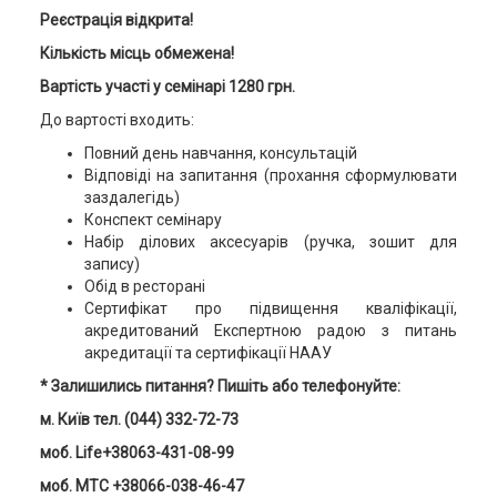
Реєстрація відкрита!
Кількість місць обмежена!
Вартість участі у семінарі 1
2
80 грн
.
До вартості входить:
Повний день навчання, консультацій
Відповіді на запитання (прохання сформулювати
заздалегідь)
Конспект семінару
Набір ділових аксесуарів (ручка, зошит для
запису)
Обід в ресторані
Сертифікат про підвищення кваліфікації,
акредитований Експертною радою з питань
акредитації та сертифікації НААУ
* Залишились питання? Пишіть або телефонуйте:
м. Київ тел. (044) 332-72-73
моб. Life+38063-431-08-99
моб. MTC +38066-038-46-47