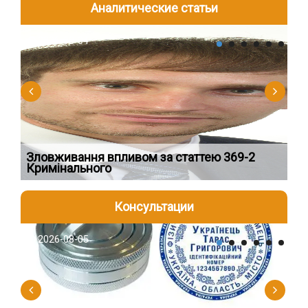
Аналитические статьи
2026-08-04
2
Зловживання впливом за статтею 369-2
Пе
Кримінального
пі
Консультации
2026-08-05
2