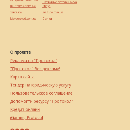
Натяжные потолки Nova
mk-translations.ua
Stelya
текст юа
maltina.com.ua
kievperevod.com.ua
Cылки
О проекте
Реклама на "Протокол"
"Протокол" без реклами!
Карта сайта
Тендер на юридическую услугу
Пользовательское соглашение
Допомогти ресурсу "Протокол"
Кредит онлайн
iGaming Protocol