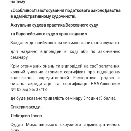
на тему:
«Особливості застосування податкового законодавства
в адміністративному судочинстві.
Актуальна судова практика Верховного суду
та Європейського суду з прав людини.»
Заздалегідь приймаються письмові запитання слухачів
для надання відповідей в ході або по закінченню
семінару.
Крім отриманих знань та відповідей на свої запитання,
кожний учасник отримає сертифікат про підвищення
кваліфікації, акредитований Експертною радою з
питань акредитації та сертифікації НААУрішенням
№102 від 26/07/18.,
де буде вказано тривалість семінару 5 годин (5 балів).
Спікери заходу :
Лебедєва Ганна
Суддя Миколаївського окружного адміністративного
суду,