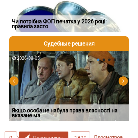
яти
Чи потрібна ФОП печатка у 2026 році:
Шт
правила засто
лі
Судебные решения
2026-08-05
2
Якщо особа не набула права власності на
Ді
вказане ма
по
0
1890
Просмотров
Понравилось