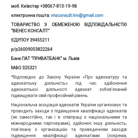
моб. Київстар +38067-813-19-98
електронна пошта:
vnsconsult.lviv@gmail.com
ТОВАРИСТВО З ОБМЕЖЕНОЮ ВІДПОВІДАЛЬНІСТЮ
“ВІЕНЕС КОНСАЛТ”
ЄДРПОУ 39455211
р/р26009053822264
Банк ПАТ “ПРИВАТБАНК” м. Львів
МФО 325321
*Відповідно до Закону України «Про адвокатуру та
адвокатську діяльність» під час здійснення
адвокатської діяльності адвокат зобов’язаний
підвищувати свій професійний рівень.
Національна асоціація адвокатів України організовує та
проводить заходи з підвищення кваліфікації адвокатів
(як самостійно, так і в співпраці з національними та
міжнародними партнерами), здійснює іншу діяльність,
пов’язану з організацєію та проведенням заходів
підвищення кваліфікації адвокатами (зокрема,