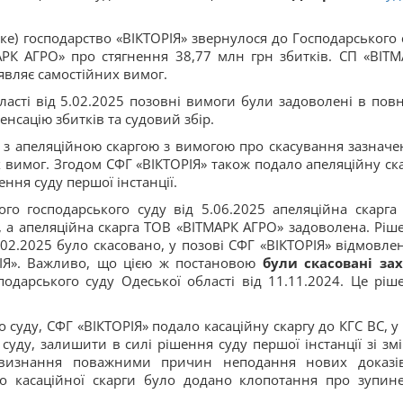
ке) господарство «ВІКТОРІЯ» звернулося до Господарського 
РК АГРО» про стягнення 38,77 млн грн збитків. СП «ВІТМ
аявляє самостійних вимог.
ласті від 5.02.2025 позовні вимоги були задоволені в пов
енсацію збитків та судовий збір.
я з апеляційною скаргою з вимогою про скасування зазначе
 вимог. Згодом СФГ «ВІКТОРІЯ» також подало апеляційну ска
ння суду першої інстанції.
го господарського суду від 5.06.2025 апеляційна скарга
, а апеляційна скарга ТОВ «ВІТМАРК АГРО» задоволена. Ріш
.02.2025 було скасовано, у позові СФГ «ВІКТОРІЯ» відмовлен
РІЯ». Важливо, що цією ж постановою
були скасовані за
подарського суду Одеської області від 11.11.2024. Це ріш
суду, СФГ «ВІКТОРІЯ» подало касаційну скаргу до КГС ВС, у 
суду, залишити в силі рішення суду першої інстанції зі зм
 визнання поважними причин неподання нових доказі
 До касаційної скарги було додано клопотання про зупин