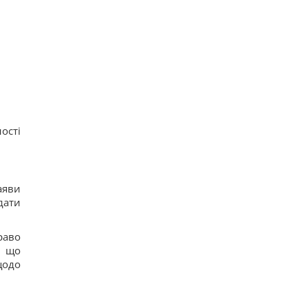
ості
аяви
дати
раво
, що
щодо