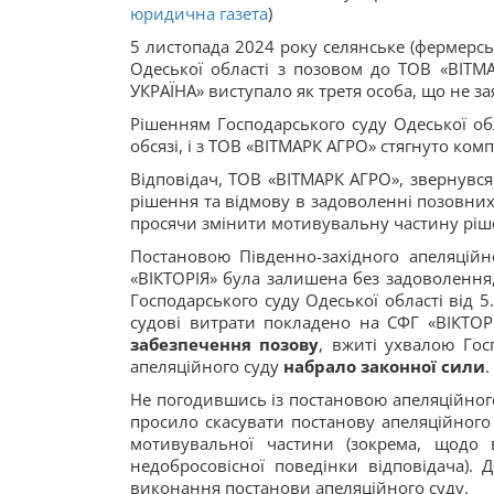
юридична газета
)
5 листопада 2024 року селянське (фермерсь
Одеської області з позовом до ТОВ «ВІТМА
УКРАЇНА» виступало як третя особа, що не з
Рішенням Господарського суду Одеської об
обсязі, і з ТОВ «ВІТМАРК АГРО» стягнуто комп
Відповідач, ТОВ «ВІТМАРК АГРО», звернувс
рішення та відмову в задоволенні позовних
просячи змінити мотивувальну частину ріше
Постановою Південно-західного апеляційно
«ВІКТОРІЯ» була залишена без задоволення
Господарського суду Одеської області від 5
судові витрати покладено на СФГ «ВІКТО
забезпечення позову
, вжиті ухвалою Гос
апеляційного суду
набрало законної сили
.
Не погодившись із постановою апеляційного 
просило скасувати постанову апеляційного 
мотивувальної частини (зокрема, щодо
недобросовісної поведінки відповідача).
виконання постанови апеляційного суду.