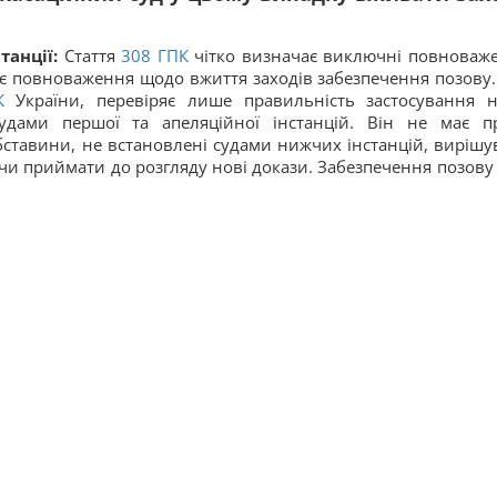
танції:
Стаття
308
ГПК
чітко визначає виключні повноваж
утнє повноваження щодо вжиття заходів забезпечення позову.
К
України, перевіряє лише правильність застосування 
судами першої та апеляційної інстанцій. Він не має п
тавини, не встановлені судами нижчих інстанцій, вирішу
 чи приймати до розгляду нові докази. Забезпечення позову 