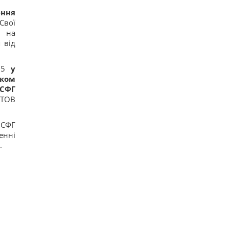
16
ення
"Не переставайте поддерживать": Джамала
Свої
призвала мир помочь Украине во время войны
14
ь на
Прием "Мунджаро" может снизить риск
 від
сердечных приступов, но есть нюанс, –
исследование
14
025
у
"ПриватБанк" обновил курс валют: сколько
иком
стоит доллар сегодня
 СФГ
17
 ТОВ
Телескоп на Гавайях зафиксировал новые
загадочные явления на поверхности Солнца
12
 СФГ
енні
.