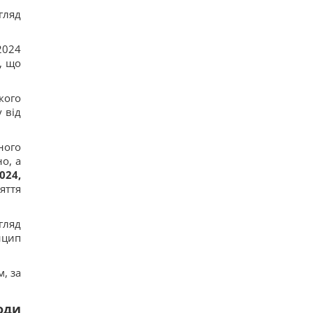
гляд
2024
, що
кого
 від
ного
о, а
024,
яття
гляд
нцип
, за
оди