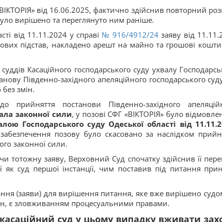
ІКТОРІЯ» від 16.06.2025, фактично здійснив повторний роз
було вирішено та переглянуто ним раніше.
сті від 11.11.2024 у справі
№ 916/4912/24
заяву від 11.11.
кових підстав, накладено арешт на майно та грошові кошти
 суддів Касаційного господарського суду ухвалу Господарсь
станову Південно-західного апеляційного господарського суду
без змін.
до прийняття постанови Південно-західного апеляцій
ала законної сили
, у позові СФГ «ВІКТОРІЯ» було відмовлен
лою Господарського суду Одеської області від 11.11.2
 забезпечення позову було скасовано за наслідком прийн
ого законної сили.
и тотожну заяву, Верховний Суд спочатку здійснив її пере
її як суд першої інстанції, чим поставив під питання при
ння (заяви) для вирішення питання, яке вже вирішено судом
вин, є зловживанням процесуальними правами.
 касаційний суд у цьому випадку вживати зах