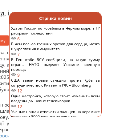
, і
Стрічка новин
Удары России по кораблям в Черном море: в FP
раскрыли последствия
6
аму
В чем польза грецких орехов для сердца, мозга
и укрепления иммунитета
ва є
7
ення
В Генштабе ВСУ сообщили, на какую сумму
у, а
страны НАТО выделят Украине военную
помощь
йний
9
2025
США ввели новые санкции против Кубы за
жити
сотрудничество с Китаем и РФ, – Bloomberg
було
12
Одна настройка, которую стоит изменить всем
владельцам новых телевизоров
інює
12
йшла
Ученые нашли отпечатки пальцев на керамике
ову.
возрастом 8000 лет: что их удивило
13
ії у
Украина ставит Путина на предвыборные часы,
ирає
- Newsweek
ово-
12