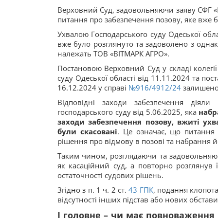
Верховний Суд, задовольняючи заяву СФГ «В
питання про забезпечення позову, яке вже 
Ухвалою Господарського суду Одеської обла
вже було розглянуто та задоволено з одна
належать ТОВ «ВІТМАРК АГРО».
Постановою Верховний Суд у складі колегії
суду Одеської області від 11.11.2024 та по
16.12.2024 у справі
№916/4912/24
залишено 
Відповідні заходи забезпечення діяли 
господарського суду від 5.06.2025, яка
набр
заходи забезпечення позову, вжиті ухва
були скасовані
. Це означає, що питання
рішення про відмову в позові та набрання й
Таким чином, розглядаючи та задовольняюч
як касаційний суд, а повторно розглянув 
остаточності судових рішень.
Згідно з п. 1 ч. 2 ст.
43
ГПК
, подання клопота
відсутності інших підстав або нових обста
І головне – чи має повноваження