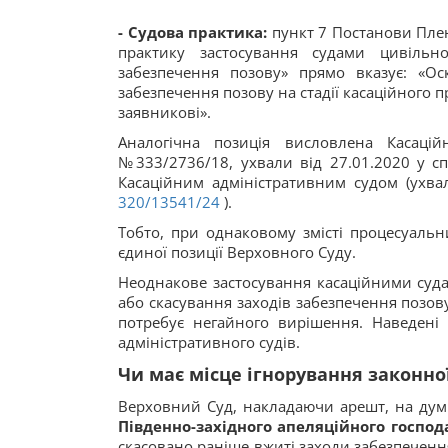
- Судова практика:
пункт 7 Постанови Плен
практику застосування судами цивільн
забезпечення позову» прямо вказує: «О
забезпечення позову на стадії касаційного 
заявникові».
Аналогічна позиція висловлена Касаці
№333/2736/18, ухвали від 27.01.2020 у сп
Касаційним адміністративним судом (ухва
320/13541/24
).
Тобто, при однаковому змісті процесуальни
єдиної позиції Верховного Суду.
Неоднакове застосування касаційними суд
або скасування заходів забезпечення позов
потребує негайного вирішення. Наведені 
адміністративного судів.
Чи має місце ігнорування законно
Верховний Суд, накладаючи арешт, на ду
Південно-західного апеляційного господа
скасовано раніше вжиті заходи забезпеченн