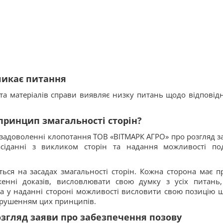
ликає питання
та матеріалів справи виявляє низку питань щодо відповідн
принцип змагальності сторін?
 задоволенні клопотання ТОВ «ВІТМАРК АГРО» про розгляд з
сіданні з викликом сторін та надання можливості по
ться на засадах змагальності сторін. Кожна сторона має п
женні доказів, висловлювати свою думку з усіх питань
ва у наданні стороні можливості висловити свою позицію 
орушенням цих принципів.
згляд заяви про забезпечення позову