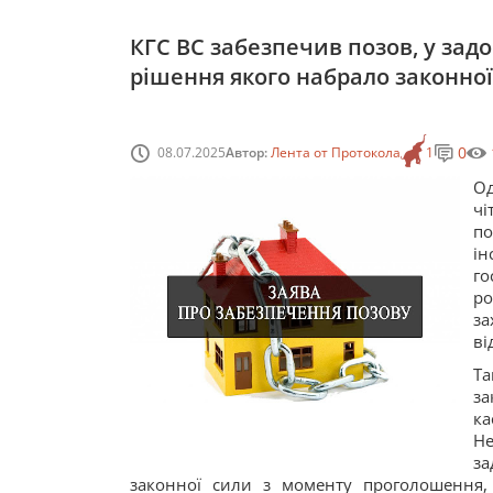
КГС ВС забезпечив позов, у задо
рішення якого набрало законної
0
08.07.2025
Автор:
Лента от Протокола
1
Од
чі
по
ін
го
р
за
ві
Та
за
ка
Не
за
законної сили з моменту проголошення, 