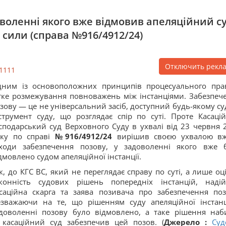
воленні якого вже відмовив апеляційний суд
 сили (справа №916/4912/24)
Отключить рекл
1111
ним із основоположних принципів процесуального пра
тке розмежування повноважень між інстанціями. Забезпеч
зову — це не універсальний засіб, доступний будь-якому суд
струмент суду, що розглядає спір по суті. Проте Касаці
сподарський суд Верховного Суду в ухвалі від 23 червня 
оку по справі
№916/4912/24
вирішив своєю ухвалою в
ходи забезпечення позову, у задоволенні якого вже 
дмовлено судом апеляційної інстанції.
к, до КГС ВС, який не переглядає справу по суті, а лише оц
конність судових рішень попередніх інстанцій, наді
саційна скарга та заява позивача про забезпечення поз
зважаючи на те, що рішенням суду апеляційної інстанц
доволенні позову було відмовлено, а таке рішення наб
касаційний суд забезпечив цей позов. (
Джерело :
Суд