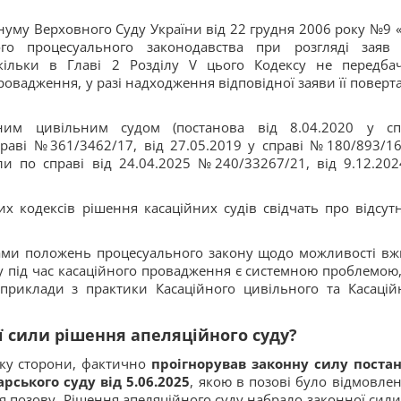
уму Верховного Суду України від 22 грудня 2006 року №9 
ого процесуального законодавства при розгляді заяв
скільки в Главі 2 Розділу V цього Кодексу не передба
провадження, у разі надходження відповідної заяви її поверт
йним цивільним судом (постанова від 8.04.2020 у сп
раві №361/3462/17, від 27.05.2019 у справі №180/893/16-
ли по справі від 24.04.2025 №240/33267/21, від 9.12.20
х кодексів рішення касаційних судів свідчать про відсутн
ами положень процесуального закону щодо можливості вж
у під час касаційного провадження є системною проблемою,
приклади з практики Касаційного цивільного та Касацій
ї сили рішення апеляційного суду?
мку сторони, фактично
проігнорував законну силу поста
рського суду від 5.06.2025
, якою в позові було відмовлен
я позову. Рішення апеляційного суду набрало законної сили