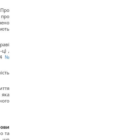
«Про
 про
чено
ають
раві
ц) ,
24
№
ість
иття
 яка
ного
нови
о та
, що