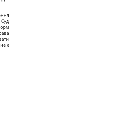
ення
 Суд
норм
рава
вати
не є