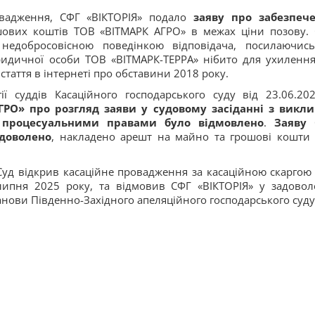
ровадження, СФГ «ВІКТОРІЯ» подало
заяву про забезпеч
ових коштів ТОВ «ВІТМАРК АГРО» в межах ціни позову. 
недобросовісною поведінкою відповідача, посилаючис
идичної особи ТОВ «ВІТМАРК-ТЕРРА» нібито для ухилення
 стаття в інтернеті про обставини 2018 року.
ії суддів Касаційного господарського суду від 23.06.2
ГРО» про розгляд заяви у судовому засіданні з викл
 процесуальними правами було відмовлено
.
Заяву
адоволено
, накладено арешт на майно та грошові кошти
уд відкрив касаційне провадження за касаційною скаргою
липня 2025 року, та відмовив СФГ «ВІКТОРІЯ» у задовол
нови Південно-Західного апеляційного господарського суду