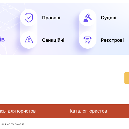
исы для юристов
Каталог юристов
і якого вже в...