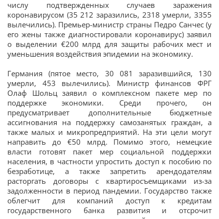
числу подтвержденных случаев заражения
коронавирусом (35 212 заразились, 2318 умерли, 3355
вылечились). Премьер-министр страны Педро Санчес (у
его жены также диагностировали коронавирус) заявил
о выделении €200 млрд для защиты рабочих мест и
уменьшения воздействия эпидемии на экономику.
Германия (пятое место, 30 081 заразившийся, 130
умерли, 453 вылечились). Министр финансов ФРГ
Олаф Шольц заявил о комплексном пакете мер по
поддержке экономики. Среди прочего, он
предусматривает дополнительные бюджетные
ассигнования на поддержку самозанятых граждан, а
также малых и микропредприятий. На эти цели могут
направить до €50 млрд. Помимо этого, немецкие
власти готовят пакет мер социальной поддержки
населения, в частности упростить доступ к пособию по
безработице, а также запретить арендодателям
расторгать договоры с квартиросъемщиками из-за
задолженности в период пандемии. Государство также
облегчит для компаний доступ к кредитам
государственного банка развития и отсрочит