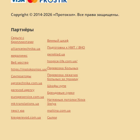
Copyright © 2014-2026 «Протокол». Все права защищены.
Партнёры
Серьги с
Винный шкаф
бриллиантами
Подготовка к НМТ / ВНО
alliancetechnika.ua
pereklad.ua
миралинкс
hospice-life.com.ua/
Веб мастер
Перевозка больных
https://motokosmos.ua/
Перевозка лежачих
Синтезаторы
больных за границу
agrotechnika.com.ua
Шкафы купе
perevod.agency
Брендовые сумки
europeservice.com.ua
Натяжные потолки Nova
mk-translations.ua
Stelya
текст юа
maltina.com.ua
kievperevod.com.ua
Cылки