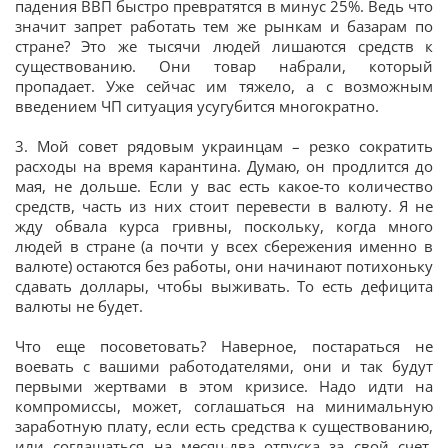
падения ВВП быстро превратятся в минус 25%. Ведь что
значит запрет работать тем же рынкам и базарам по
стране? Это же тысячи людей лишаются средств к
существованию. Они товар набрали, который
пропадает. Уже сейчас им тяжело, а с возможным
введением ЧП ситуация усугубится многократно.
3. Мой совет рядовым украинцам – резко сократить
расходы на время карантина. Думаю, он продлится до
мая, не дольше. Если у вас есть какое-то количество
средств, часть из них стоит перевести в валюту. Я не
жду обвала курса гривны, поскольку, когда много
людей в стране (а почти у всех сбережения именно в
валюте) остаются без работы, они начинают потихоньку
сдавать доллары, чтобы выживать. То есть дефицита
валюты не будет.
Что еще посоветовать? Наверное, постараться не
воевать с вашими работодателями, они и так будут
первыми жертвами в этом кризисе. Надо идти на
компромиссы, может, соглашаться на минимальную
заработную плату, если есть средства к существованию,
или соглашаться на месяц-два отпуска за свой счет.