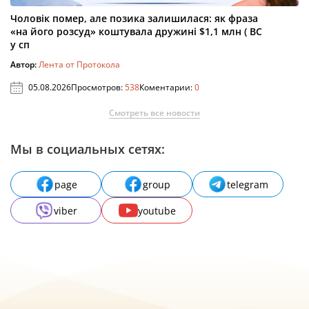
Чоловік помер, але позика залишилася: як фраза
«на його розсуд» коштувала дружині $1,1 млн ( ВС
у сп
Автор:
Лента от Протокола
05.08.2026
Просмотров:
538
Коментарии:
0
Смотреть все новости
Мы в социальных сетях:
page
group
telegram
viber
youtube