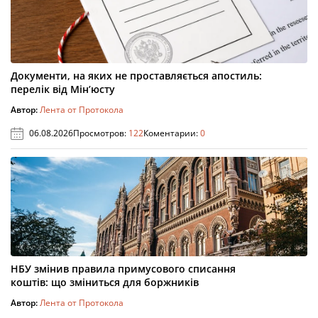
Документи, на яких не проставляється апостиль:
перелік від Мін’юсту
Автор:
Лента от Протокола
06.08.2026
Просмотров:
122
Коментарии:
0
НБУ змінив правила примусового списання
коштів: що зміниться для боржників
Автор:
Лента от Протокола