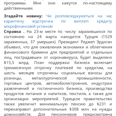
программы. Мне они кажутся по-настоящему
действенными.
Згадайте новину:
Чи розповсюджуюється на час
карантину відстрочка по виплаті кредиту
мікрофінансовій установі
Справка .
На 23-м месте по числу заразившихся по
состоянию на 24 марта находится Турция (1529
зараженных, 37 умерших). Президент Реджеп Эрдоган
объявил, что для оживления экономики и облегчения
финансового бремени для предприятий и отдельных
лиц, пострадавших от коронавируса, будет выделено
$15,5 млрд. План поддержки бизнеса включает
трехмесячную отсрочку платежей по кредитам, на
шесть месяцев отсрочены социальные взносы для
розницы, металлургической промышленности,
торговых центров, автомобилестроения, индустрии
развлечений и гостиничного бизнеса, производства
продуктов питания и напитков, текстиля, а также для
организации мероприятий. Турецкое правительство
также увеличит минимальную пенсию до $231 и
перенаправит дополнительные $308 млн на нужды
домохозяйств. Для пенсионеров предусмотрена