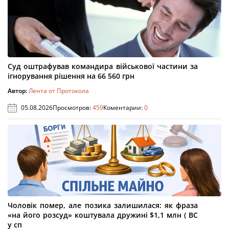
Суд оштрафував командира військової частини за
ігнорування рішення на 66 560 грн
Автор:
Лента от Протокола
05.08.2026
Просмотров:
459
Коментарии:
0
Чоловік помер, але позика залишилася: як фраза
«на його розсуд» коштувала дружині $1,1 млн ( ВС
у сп