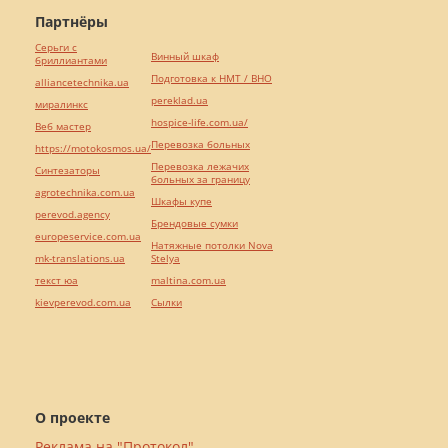
Партнёры
Серьги с
Винный шкаф
бриллиантами
Подготовка к НМТ / ВНО
alliancetechnika.ua
pereklad.ua
миралинкс
hospice-life.com.ua/
Веб мастер
Перевозка больных
https://motokosmos.ua/
Перевозка лежачих
Синтезаторы
больных за границу
agrotechnika.com.ua
Шкафы купе
perevod.agency
Брендовые сумки
europeservice.com.ua
Натяжные потолки Nova
mk-translations.ua
Stelya
текст юа
maltina.com.ua
kievperevod.com.ua
Cылки
О проекте
Реклама на "Протокол"