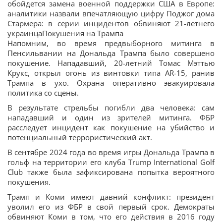
обойдется замена военной поддержки США в Европе:
аналитики назвали впечатляющую цифру Поджог дома
Стармера: в серии инцидентов обвиняют 21-летнего
украинцаПокушения на Трампа
Напомним, во время предвыборного митинга в
Пенсильвании на Дональда Трампа было совершено
покушение. Нападавший, 20-летний Томас Мэттью
Крукс, открыл огонь из винтовки типа AR-15, ранив
Трампа в ухо. Охрана оперативно эвакуировала
политика со сцены.
В результате стрельбы погибли два человека: сам
нападавший и один из зрителей митинга. ФБР
расследует инцидент как покушение на убийство и
потенциальный террористический акт.
В сентябре 2024 года во время игры Дональда Трампа в
гольф на территории его клуба Trump International Golf
Club также была зафиксирована попытка вероятного
покушения.
Трамп и Коми имеют давний конфликт: президент
уволил его из ФБР в свой первый срок. Демократы
обвиняют Коми в том, что его действия в 2016 году