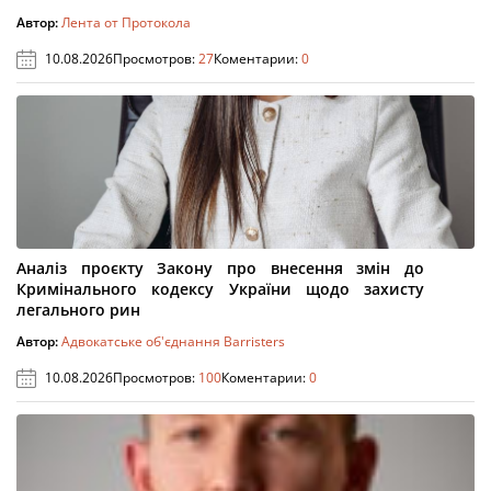
Автор:
Лента от Протокола
10.08.2026
Просмотров:
27
Коментарии:
0
Аналіз проєкту Закону про внесення змін до
Кримінального кодексу України щодо захисту
легального рин
Автор:
Адвокатське об'єднання Barristers
10.08.2026
Просмотров:
100
Коментарии:
0