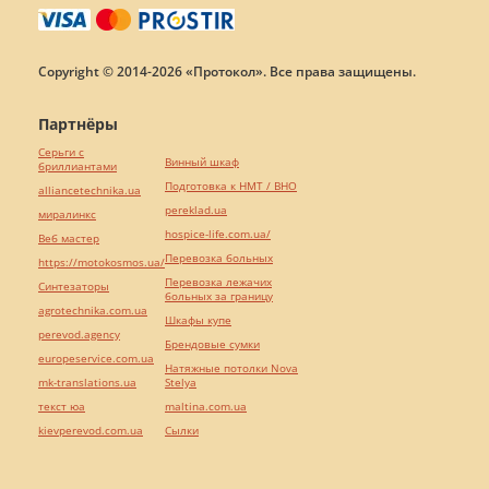
Copyright © 2014-2026 «Протокол». Все права защищены.
Партнёры
Серьги с
Винный шкаф
бриллиантами
Подготовка к НМТ / ВНО
alliancetechnika.ua
pereklad.ua
миралинкс
hospice-life.com.ua/
Веб мастер
Перевозка больных
https://motokosmos.ua/
Перевозка лежачих
Синтезаторы
больных за границу
agrotechnika.com.ua
Шкафы купе
perevod.agency
Брендовые сумки
europeservice.com.ua
Натяжные потолки Nova
mk-translations.ua
Stelya
текст юа
maltina.com.ua
kievperevod.com.ua
Cылки