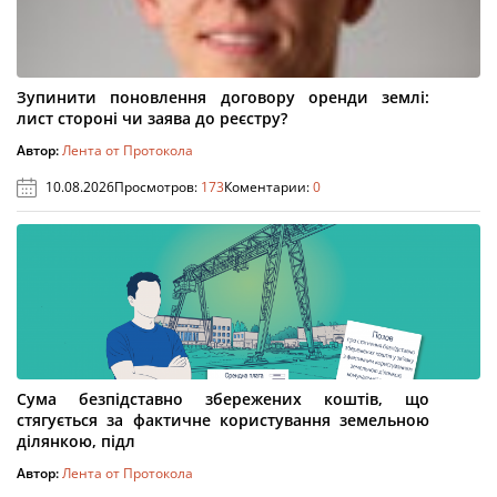
Зупинити поновлення договору оренди землі:
лист стороні чи заява до реєстру?
Автор:
Лента от Протокола
10.08.2026
Просмотров:
173
Коментарии:
0
Сума безпідставно збережених коштів, що
стягується за фактичне користування земельною
ділянкою, підл
Автор:
Лента от Протокола