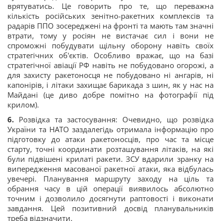
врятуватись. Це говорить про те, що переважна
кількість російських зенітно-ракетних комплексів та
радарів ППО зосереджені на фронті та мають там значні
втрати, тому у росіян не вистачає сил і вони не
спроможні побудувати щільну оборону навіть своїх
стратегічних об'єктів. Особливо вражає, що на базі
стратегічної авіації РФ навіть не побудовано огорожі, а
для захисту ракетоносця не побудовано ні ангарів, ні
капонірів, і літаки захищає барикада з шин, як у нас на
Майдані (це диво добре помітно на фотографії під
крилом).
6.
Розвідка та застосування: Очевидно, що розвідка
України та НАТО заздалегідь отримала інформацію про
підготовку до атаки ракетоносців, про час та місце
старту, точні координати розташування літаків, на які
були підвішені крилаті ракети. ЗСУ вдарили зранку на
випередження масованої ракетної атаки, яка відбулась
увечері. Планування маршруту заходу на ціль та
обрання часу в цій операції виявилось абсолютно
точним і дозволило досягнути раптовості і виконати
завдання. Цей позитивний досвід планувальників
треба відзначити.