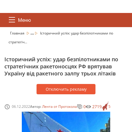
Меню
...
Главная
Історичний успіх: удар безпілотниками по
стратегіч...
Історичний успіх: удар безпілотниками по
стратегічних ракетоносцях РФ врятував
Україну від ракетного залпу трьох літаків
Отключить рекламу
0
2719
06.12.2022
Автор:
Лента от Протокола
5