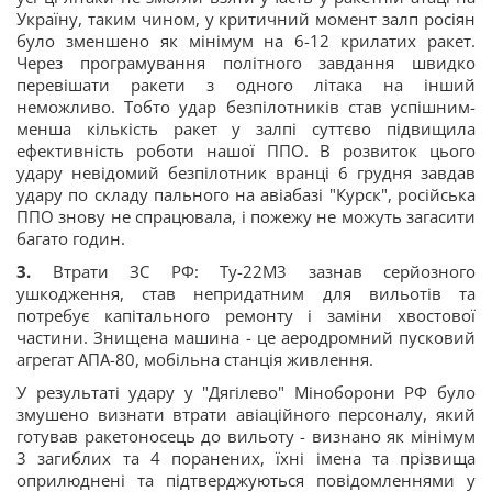
Україну, таким чином, у критичний момент залп росіян
було зменшено як мінімум на 6-12 крилатих ракет.
Через програмування політного завдання швидко
перевішати ракети з одного літака на інший
неможливо. Тобто удар безпілотників став успішним-
менша кількість ракет у залпі суттєво підвищила
ефективність роботи нашої ППО. В розвиток цього
удару невідомий безпілотник вранці 6 грудня завдав
удару по складу пального на авіабазі "Курск", російська
ППО знову не спрацювала, і пожежу не можуть загасити
багато годин.
3.
Втрати ЗС РФ: Ту-22М3 зазнав серйозного
ушкодження, став непридатним для вильотів та
потребує капітального ремонту і заміни хвостової
частини. Знищена машина - це аеродромний пусковий
агрегат АПА-80, мобільна станція живлення.
У результаті удару у "Дягілево" Міноборони РФ було
змушено визнати втрати авіаційного персоналу, який
готував ракетоносець до вильоту - визнано як мінімум
3 загиблих та 4 поранених, їхні імена та прізвища
оприлюднені та підтверджуються повідомленнями у