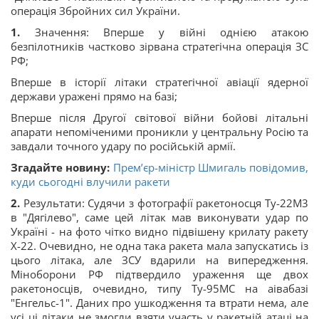
операція Збройних сил України.
1.
Значення: Вперше у війні однією атакою
безпілотників частково зірвана стратегічна операція ЗС
РФ;
Вперше в історії літаки стратегічної авіації ядерної
держави уражені прямо на базі;
Вперше після Другої світової війни бойові літальні
апарати непоміченими проникли у центральну Росію та
завдали точного удару по російській армії.
Згадайте новину:
Прем’єр-міністр Шмигаль повідомив,
куди сьогодні влучили ракети
2.
Результати: Судячи з фотографії ракетоносця Ту-22М3
в "Дягілево", саме цей літак мав виконувати удар по
Україні - на фото чітко видно підвішену крилату ракету
Х-22. Очевидно, не одна така ракета мала запускатись із
цього літака, але ЗСУ вдарили на випередження.
Міноборони РФ підтвердило ураження ще двох
ракетоносців, очевидно, типу Ту-95МС на аівабазі
"Енгельс-1". Даних про ушкодження та втрати нема, але
усі ці літаки не змогли взяти участь у ракетній атаці на