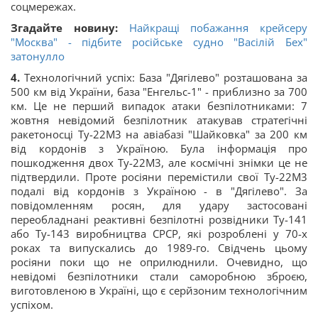
соцмережах.
Згадайте новину:
Найкращі побажання крейсеру
"Москва" - підбите російське судно "Васілій Бех"
затонулло
4.
Технологічний успіх: База "Дягілево" розташована за
500 км від України, база "Енгельс-1" - приблизно за 700
км. Це не перший випадок атаки безпілотниками: 7
жовтня невідомий безпілотник атакував стратегічні
ракетоносці Ту-22М3 на авіабазі "Шайковка" за 200 км
від кордонів з Україною. Була інформація про
пошкодження двох Ту-22М3, але космічні знімки це не
підтвердили. Проте росіяни перемістили свої Ту-22М3
подалі від кордонів з Україною - в "Дягілево". За
повідомленням росян, для удару застосовані
переобладнані реактивні безпілотні розвідники Ту-141
або Ту-143 виробництва СРСР, які розроблені у 70-х
роках та випускались до 1989-го. Свідчень цьому
росіяни поки що не оприлюднили. Очевидно, що
невідомі безпілотники стали саморобною зброєю,
виготовленою в Україні, що є серйзоним технологічним
успіхом.