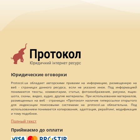
Юридические оговорки
Protocol.ua обладает авторскими правами на информацию, размещенную на
веб - страницах данного ресурса, если не указано иное. Под информацией
понимаются тексты, комментарии, статьи, фотоизображения, рисунки, ящик-
шота, сканы, видео, аудио, другие материалы. При использовании материалов,
размещенных на веб - страницах «Протокол» наличие гиперссылки открытого
для индексации поисковыми системами на protocol.ua обязательна. Под
использованием понимается копирования, адаптация, рерайтинг, модификация
и тому подобное.
Полный текст
Приймаємо до оплати