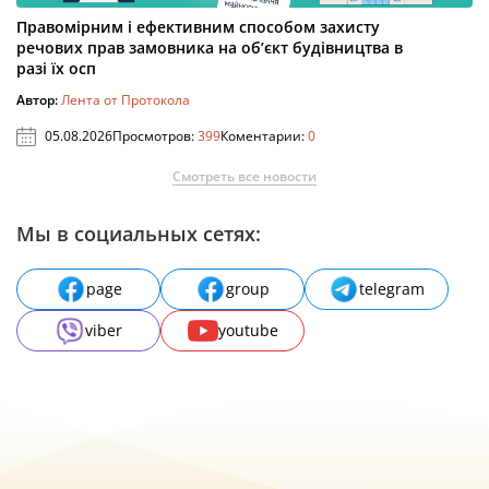
Правомірним і ефективним способом захисту
речових прав замовника на об’єкт будівництва в
разі їх осп
Автор:
Лента от Протокола
05.08.2026
Просмотров:
399
Коментарии:
0
Смотреть все новости
Мы в социальных сетях:
page
group
telegram
viber
youtube