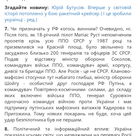
Згадайте новину:
Юрій Бутусов. Вперше у світовій
історії потоплено у бою ракетний крейсер ( І це зробили
українці - ред.)
7.
Чи призначать у РФ когось винним? Очевидно, ні.
Після того, як 18-річний пілот Матіас Руст непоміченим
пролетів крізь усю ППО СРСР у 1987 році та
приземлився на Красній площі, було звільнено та
засуджено близько 200 генералів та офіцерів ЗС СРСР.
Подав у відставку міністр оборони Соколов,
командувач військ ППО, командувач армії, корпусу,
дивізї та бригади ППО. Але Росія - це не СРСР. Кланово-
мафіозні стосунки тут набагато глибші, міністр оборони
Шойгу - особистий друг господаря РФ Путіна, а
командувач Повітряно-космічними силами, до складу
яких включені війська ППО, генерал Суровікін
одночасно командує війною проти України і має
підтримку путінських мафіозних ватажків Кадирова та
Пригожина. Тому ніяких покарань не буде, хоча цей
удар безпілотника був не першим.
8.
Політичний та інформаційний вплив: Україна
показала усьому світу, що незважаючи на перевагу Росії