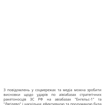
З повідомлень у соцмережах та медіа можна зробити
висновки щодо ударів по аівіабазах стратегічних
ракетоносців ЗС РФ на авіабазах "Енгельс-1" та
"Дягілево" і наскільки ефективною та продуманою була