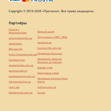
Copyright © 2014-2026 «Протокол». Все права защищены.
Партнёры
Серьги с
Винный шкаф
бриллиантами
Подготовка к НМТ / ВНО
alliancetechnika.ua
pereklad.ua
миралинкс
hospice-life.com.ua/
Веб мастер
Перевозка больных
https://motokosmos.ua/
Перевозка лежачих
Синтезаторы
больных за границу
agrotechnika.com.ua
Шкафы купе
perevod.agency
Брендовые сумки
europeservice.com.ua
Натяжные потолки Nova
mk-translations.ua
Stelya
текст юа
maltina.com.ua
kievperevod.com.ua
Cылки