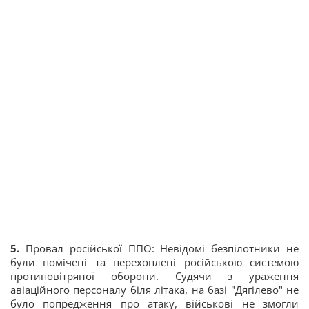
5.
Провал російської ППО: Невідомі безпілотники не
були помічені та перехоплені російською системою
протиповітряної оборони. Судячи з ураження
авіаційного персоналу біля літака, на базі "Дягілево" не
було попредження про атаку, військові не змогли