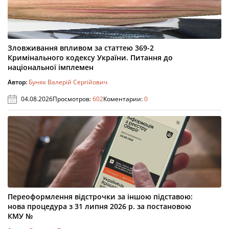
Зловживання впливом за статтею 369-2
Кримінального кодексу України. Питання до
національної імплемен
Автор:
Буняк Валерій Сергійович
04.08.2026
Просмотров:
602
Коментарии:
0
Переоформлення відстрочки за іншою підставою:
нова процедура з 31 липня 2026 р. за постановою
КМУ №