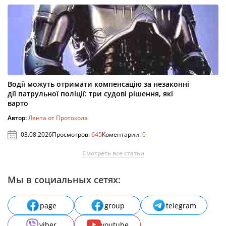
Водії можуть отримати компенсацію за незаконні
дії патрульної поліції: три судові рішення, які
варто
Автор:
Лента от Протокола
03.08.2026
Просмотров:
645
Коментарии:
0
Смотреть все статьи
Мы в социальных сетях:
page
group
telegram
viber
youtube