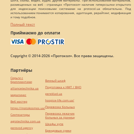
шота, сканы, видео, аудио, другие материалы. При использовании материалов,
размещенных на веб - страницах «Протокол» наличие гиперссылки открытого
для индексации поисковыми системами на protocol.ua обязательна. Под
использованием понимается копирования, адаптация, рерайтинг, модификация
и тому подобное.
Полный текст
Приймаємо до оплати
Copyright © 2014-2026 «Протокол». Все права защищены.
Партнёры
Серьги с
Винный шкаф
бриллиантами
Подготовка к НМТ / ВНО
alliancetechnika.ua
pereklad.ua
миралинкс
hospice-life.com.ua/
Веб мастер
Перевозка больных
https://motokosmos.ua/
Перевозка лежачих
Синтезаторы
больных за границу
agrotechnika.com.ua
Шкафы купе
perevod.agency
Брендовые сумки