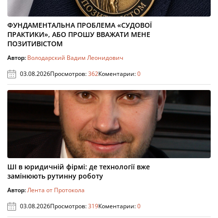
ФУНДАМЕНТАЛЬНА ПРОБЛЕМА «СУДОВОЇ
ПРАКТИКИ», АБО ПРОШУ ВВАЖАТИ МЕНЕ
ПОЗИТИВІСТОМ
Автор:
Володарский Вадим Леонидович
03.08.2026
Просмотров:
362
Коментарии:
0
ШІ в юридичній фірмі: де технології вже
замінюють рутинну роботу
Автор:
Лента от Протокола
03.08.2026
Просмотров:
319
Коментарии:
0