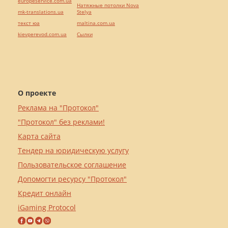
europeservice.com.ua
Натяжные потолки Nova
mk-translations.ua
Stelya
текст юа
maltina.com.ua
kievperevod.com.ua
Cылки
О проекте
Реклама на "Протокол"
"Протокол" без реклами!
Карта сайта
Тендер на юридическую услугу
Пользовательское соглашение
Допомогти ресурсу "Протокол"
Кредит онлайн
iGaming Protocol