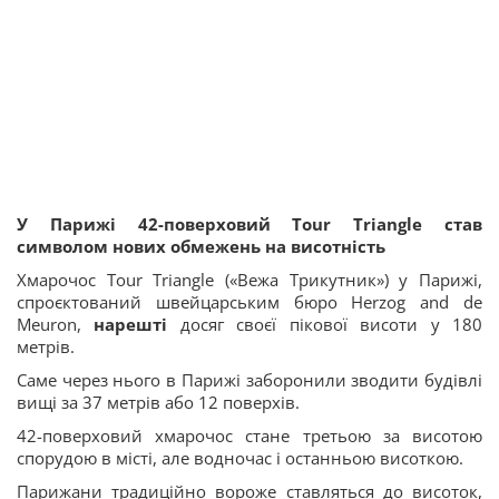
У Парижі 42-поверховий Tour Triangle став
символом нових обмежень на висотність
Хмарочос Tour Triangle («Вежа Трикутник») у Парижі,
спроєктований швейцарським бюро Herzog and de
Meuron,
нарешті
досяг своєї пікової висоти у 180
метрів.
Саме через нього в Парижі заборонили зводити будівлі
вищі за 37 метрів або 12 поверхів.
42-поверховий хмарочос стане третьою за висотою
спорудою в місті, але водночас і останньою висоткою.
Парижани традиційно вороже ставляться до висоток,