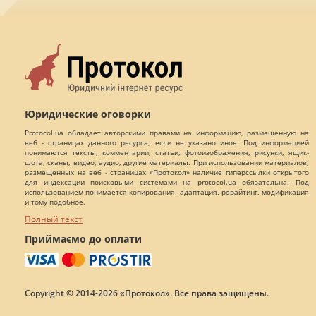
Юридические оговорки
Protocol.ua обладает авторскими правами на информацию, размещенную на
веб - страницах данного ресурса, если не указано иное. Под информацией
понимаются тексты, комментарии, статьи, фотоизображения, рисунки, ящик-
шота, сканы, видео, аудио, другие материалы. При использовании материалов,
размещенных на веб - страницах «Протокол» наличие гиперссылки открытого
для индексации поисковыми системами на protocol.ua обязательна. Под
использованием понимается копирования, адаптация, рерайтинг, модификация
и тому подобное.
Полный текст
Приймаємо до оплати
Copyright © 2014-2026 «Протокол». Все права защищены.