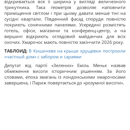
відкривається вся її ширина у вигляді величезного
трикутника. Така геометрія дозволяє наповнити
приміщення світлом і при цьому давати менше тіні на
сусідні квартали. Південний фасад споруди повністю
покриють сонячними панелями. Усередині розмістять
готель, офіси, магазини та конференц-центр, а на
вершині відкриють оглядовий майданчик для всіх
охочих. Хмарочос мають повністю закінчити 2026 року.
ТАБЛОИД:
В Кишиневе на крыше хрущевки построили
«частный дом» с забором и сараями
Депутат від партії «Зелених» Еміль Меньє назвав
обмеження висоти історичним рішенням. За його
словами, епоха змагань із лондонськими хмарочосами
завершена, і Париж повертається до «розумної висоти».