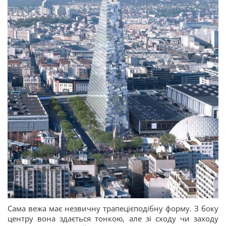
Сама вежа має незвичну трапецієподібну форму. З боку
центру вона здається тонкою, але зі сходу чи заходу