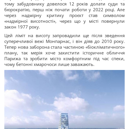
тому забудовнику довелося 12 років долати суди та
бюрократію, перш ніж почати роботи у 2022 році. Але
через надмірну критику проєкт став символом
«надмірної висотності», через що у місті повернули
закон 1977 року.
Цей ліміт на висоту запровадили ще після зведення
суперечливої вежі Монпарнас, і він діяв до 2010 року.
Тепер нова заборона стала частиною «біокліматичного»
плану, так мерія хоче захистити історичне обличчя
Парижа та зробити місто комфортним під час спеки,
чому бетонні хмарочоси лише заважають.