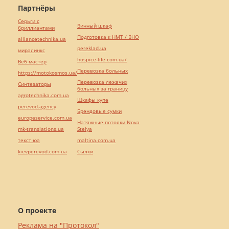
Партнёры
Серьги с
Винный шкаф
бриллиантами
Подготовка к НМТ / ВНО
alliancetechnika.ua
pereklad.ua
миралинкс
hospice-life.com.ua/
Веб мастер
Перевозка больных
https://motokosmos.ua/
Перевозка лежачих
Синтезаторы
больных за границу
agrotechnika.com.ua
Шкафы купе
perevod.agency
Брендовые сумки
europeservice.com.ua
Натяжные потолки Nova
mk-translations.ua
Stelya
текст юа
maltina.com.ua
kievperevod.com.ua
Cылки
О проекте
Реклама на "Протокол"