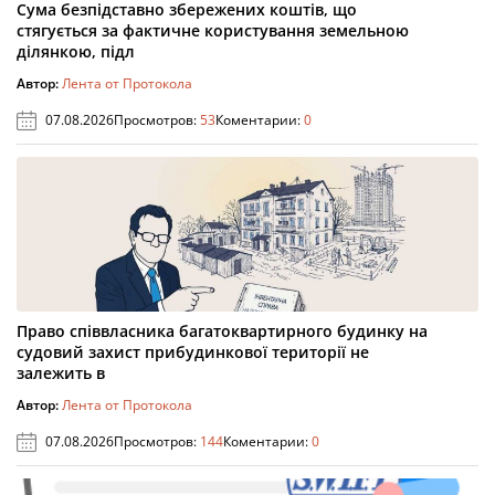
Сума безпідставно збережених коштів, що
стягується за фактичне користування земельною
ділянкою, підл
Автор:
Лента от Протокола
07.08.2026
Просмотров:
53
Коментарии:
0
Право співвласника багатоквартирного будинку на
судовий захист прибудинкової території не
залежить в
Автор:
Лента от Протокола
07.08.2026
Просмотров:
144
Коментарии:
0