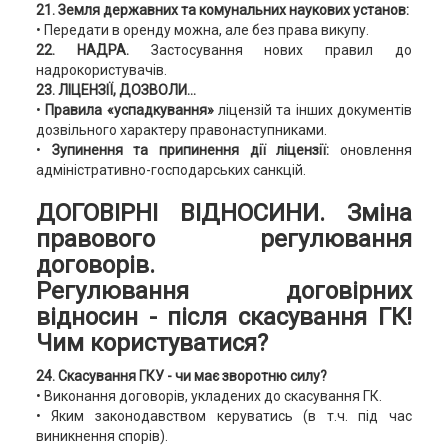
21. Земля державних та комунальних наукових установ:
• Передати в оренду можна, але без права викупу.
22.
НАДРА.
Застосування нових правил до
надрокористувачів.
23. ЛІЦЕНЗІЇ, ДОЗВОЛИ...
•
Правила «успадкування»
ліцензій та інших документів
дозвільного характеру правонаступниками.
•
Зупинення та припинення дії ліцензії:
оновлення
адміністративно-господарських санкцій.
ДОГОВІРНІ ВІДНОСИНИ. Зміна
правового регулювання
договорів.
Регулювання договірних
відносин - після скасування ГК!
Чим користуватися?
24. Скасування ГКУ - чи має зворотню силу?
• Виконання договорів, укладених до скасування ГК.
• Яким законодавством керуватись (в т.ч. під час
виникнення спорів).