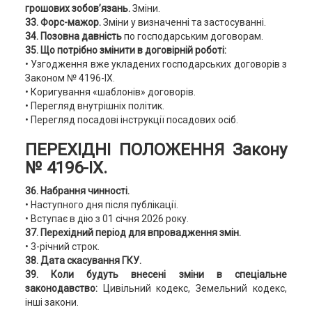
грошових зобов’язань.
Зміни.
33. Форс-мажор.
Зміни у визначенні та застосуванні.
34. Позовна давність
по господарським договорам.
35. Що потрібно змінити в договірній роботі:
• Узгодження вже укладених господарських договорів з
Законом № 4196-ІХ.
• Коригування «шаблонів» договорів.
• Перегляд внутрішніх політик.
• Перегляд посадові інструкції посадових осіб.
ПЕРЕХІДНІ ПОЛОЖЕННЯ Закону
№ 4196-IX.
36. Набрання чинності.
• Наступного дня після публікації.
• Вступає в дію з 01 січня 2026 року.
37. Перехідний період для впровадження змін.
• 3-річний строк.
38. Дата скасування ГКУ.
39. Коли будуть внесені зміни в спеціальне
законодавство:
Цивільний кодекс, Земельний кодекс,
інші закони.