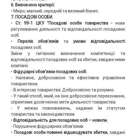
6. Визначено критерії:
• Мікро, малоий, середній та великий бізнес.
7. ПОСАДОВІ ОСОБИ.
•
Ст. 99-1 ЦКУ "Посадові особи товариства -
нове
регулювання діяльності та відповідальності посадових
осіб.
•
Перелік обов’язків
та
умови відповідальності
посадових осіб.
Зміни у питаннях визначення компетенції та
відповідальності посадових осіб за збитки, завдані ними
компанії.
•
Фідуціарні обов’язки посадових осіб.
- Належне, добросовісне та ефективне управління
товариством.
- В інтересах товариства. Добросовісно та розумно.
- У такий спосіб, який, на їхнє добросовісне переконання,
сприятиме досягненню мети діяльності товариства.
- У межах повноважень, наданих їм статутом
товариства та законодавством.
•
Відповідальність для посадових осіб – новели.
- Порушення фідуціарних обов’язків.
•
Посадові особи повинні відшкодувати збитки,
завдані