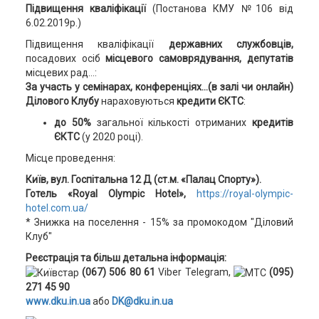
Підвищення кваліфікації
(Постанова КМУ №106 від
6.02.2019р.)
Підвищення кваліфікації
державних службовців,
посадових осіб
місцевого самоврядування, депутатів
місцевих рад…:
За участь у семінарах, конференціях…(в залі чи онлайн)
Ділового Клубу
нараховуються
кредити ЄКТС
:
до 50%
загальної кількості отриманих
кредитів
ЄКТС
(у 2020 році).
Місце проведення:
Київ, вул. Госпітальна 12 Д (ст.м. «Палац Спорту»).
Готель «Royal Olympic Hotel»,
https://royal-olympic-
hotel.com.ua/
* Знижка на поселення - 15% за промокодом "Діловий
Клуб"
Реєстрація та більш детальна інформація:
(067) 506 80 61
Viber Telegram,
(095)
271 45 90
www.dku.in.ua
або
DK@dku.in.ua