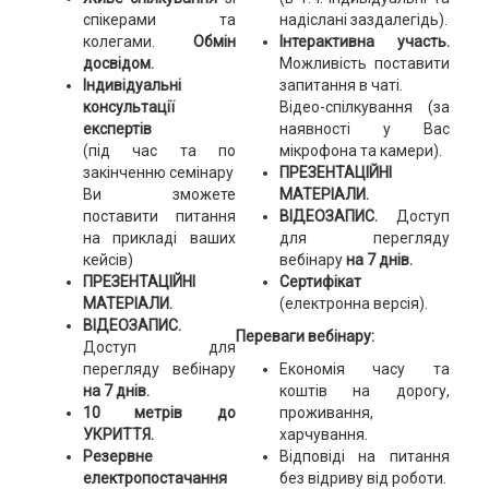
спікерами та
надіслані заздалегідь).
колегами.
Обмін
Інтерактивна участь.
досвідом.
Можливість поставити
Індивідуальні
запитання в чаті.
консультації
Відео-спілкування (за
експертів
наявності у Вас
(під час та по
мікрофона та камери).
закінченню семінару
ПРЕЗЕНТАЦІЙНІ
Ви зможете
МАТЕРІАЛИ.
поставити питання
ВІДЕОЗАПИС.
Доступ
на прикладі ваших
для перегляду
кейсів)
вебінару
на 7 днів.
ПРЕЗЕНТАЦІЙНІ
Сертифікат
МАТЕРІАЛИ.
(електронна версія).
ВІДЕОЗАПИС.
Переваги вебінару:
Доступ для
перегляду вебінару
Економія часу та
на 7 днів.
коштів на дорогу,
10 метрів до
проживання,
УКРИТТЯ.
харчування.
Р
езервне
Відповіді на питання
електропостачання
без відриву від роботи.