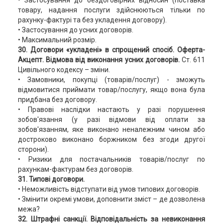
товару, надання послуги здійснюються тільки по
рахунку-фактурі та без укладення договору).
• Застосування до усних договорів.
• Максимальний розмір.
30. Договори «укладені» в спрощений спосіб. Оферта-
Акцепт. Відмова від виконання усних договорів.
Ст. 611
Цивільного кодексу – зміни.
• Замовники, покупці (товарів/послуг) - зможуть
відмовитися приймати товар/послугу, якщо вона була
придбана без договору.
• Правові наслідки настають у разі порушення
зобов'язання (у разі відмови від оплати за
зобов'язанням, яке виконано неналежним чином або
достроково виконано боржником без згоди другої
сторони).
• Ризики для постачальників товарів/послуг по
рахункам-фактурам без договорів.
31. Типові договори.
• Неможливість відступати від умов типових договорів.
• Змінити окремі умови, доповнити зміст – де дозволена
межа?
32. Штрафні санкції. Відповідальність за невиконання