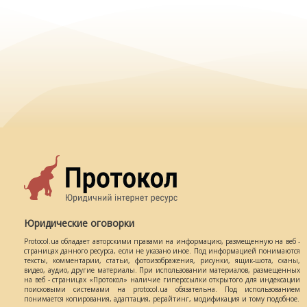
Юридические оговорки
Protocol.ua обладает авторскими правами на информацию, размещенную на веб -
страницах данного ресурса, если не указано иное. Под информацией понимаются
тексты, комментарии, статьи, фотоизображения, рисунки, ящик-шота, сканы,
видео, аудио, другие материалы. При использовании материалов, размещенных
на веб - страницах «Протокол» наличие гиперссылки открытого для индексации
поисковыми системами на protocol.ua обязательна. Под использованием
понимается копирования, адаптация, рерайтинг, модификация и тому подобное.