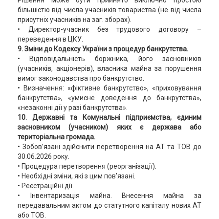
більшістю від числа учасників товариства (не від числа
присутніх учасників на заг. зборах).
• Директор-учасник без трудового договору –
переведення в ЦКУ.
9. Зміни до Кодексу України з процедур банкрутства.
• Відповідальність боржника, його засновників
(учасників, акціонерів), власника майна за порушення
вимог законодавства про банкрутство.
• Визначення: «фіктивне банкрутство», «приховування
банкрутства», «умисне доведення до банкрутства»,
«незаконні дії у разі банкрутства».
10. Державні та Комунальні підприємства, єдиним
засновником (учасником) яких є держава або
територіальна громада.
• Зобов’язані здійснити перетворення на АТ та ТОВ до
30.06.2026 року.
• Процедура перетворення (реорганізації).
• Необхідні зміни, які з цим пов’язані.
• Реєстраційні дії.
• Інвентаризація майна. Внесення майна за
передавальним актом до статутного капіталу нових АТ
або ТОВ.