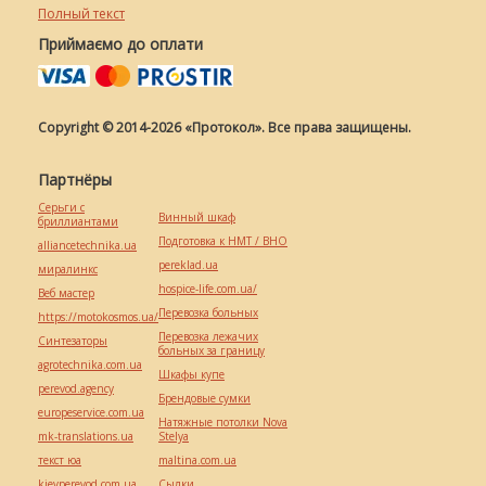
Полный текст
Приймаємо до оплати
Copyright © 2014-2026 «Протокол». Все права защищены.
Партнёры
Серьги с
Винный шкаф
бриллиантами
Подготовка к НМТ / ВНО
alliancetechnika.ua
pereklad.ua
миралинкс
hospice-life.com.ua/
Веб мастер
Перевозка больных
https://motokosmos.ua/
Перевозка лежачих
Синтезаторы
больных за границу
agrotechnika.com.ua
Шкафы купе
perevod.agency
Брендовые сумки
europeservice.com.ua
Натяжные потолки Nova
mk-translations.ua
Stelya
текст юа
maltina.com.ua
kievperevod.com.ua
Cылки