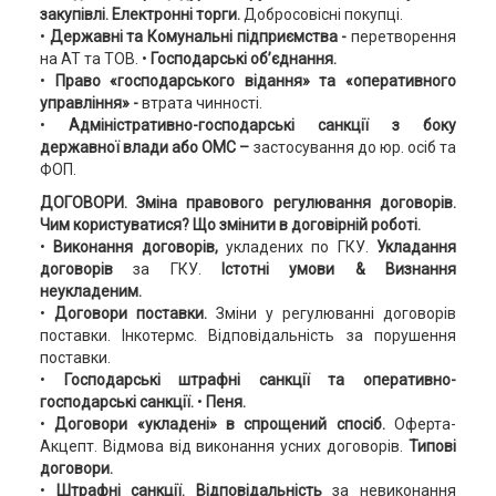
закупівлі. Електронні торги.
Добросовісні покупці.
•
Державні та Комунальні підприємства -
перетворення
на АТ та ТОВ. •
Господарські об’єднання.
•
Право «господарського відання» та «оперативного
управління» -
втрата чинності.
•
Адміністративно-господарські санкції з боку
державної влади або ОМС –
застосування до юр. осіб та
ФОП.
ДОГОВОРИ. Зміна правового регулювання договорів.
Чим користуватися? Що змінити в договірній роботі.
•
Виконання договорів,
укладених по ГКУ.
Укладання
договорів
за ГКУ.
Істотні умови & Визнання
неукладеним.
•
Договори поставки.
Зміни у регулюванні договорів
поставки. Інкотермс. Відповідальність за порушення
поставки.
•
Господарські штрафні санкції та оперативно-
господарські санкції.
•
Пеня.
•
Договори «укладені» в спрощений спосіб.
Оферта-
Акцепт. Відмова від виконання усних договорів.
Типові
договори.
•
Штрафні санкції. Відповідальність
за невиконання