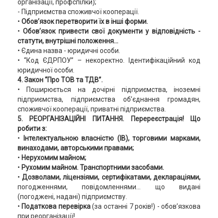
організації, профспілки);
- Підприємства споживчої кооперації.
•
Обов’язок перетворити їх в інші форми.
•
Обов’язок привести свої документи у відповідність -
статути, внутрішні положення...
• Єдина назва - юридичні особи.
• “Код ЄДРПОУ” – некоректно. Ідентифікаційний код
юридичної особи.
4. Закон “Про ТОВ та ТДВ”.
• Поширюється на дочірні підприємства, іноземні
підприємства, підприємства об’єднання громадян,
споживчої кооперації, приватні підприємства.
5. РЕОРГАНІЗАЦІЙНІ ПИТАННЯ. Перереєстрація! Що
робити з:
•
Інтелектуальною власністю (ІВ), торговими марками,
винаходами, авторськими правами;
•
Нерухомим майном;
•
Рухомим майном. Транспортними засобами.
•
Дозволами, ліцензіями, сертифікатами, деклараціями,
погодженнями, повідомленнями... що видані
(погоджені, надані) підприємству.
•
Податкова перевірка
(за останні 7 років!) - обов’язкова
при реорганізації!