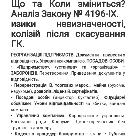
Що та Коли зміниться?
Аналіз Закону № 4196-ІХ.
изики невизначеності,
колізій після скасування
ГК.
РЕОРГАНІЗАЦІЯ ПІДПРИЄМСТВ. Документи - привести у
відповідність. Управління компанією. ПОСАДОВІ ОСОБИ.
•
«Підприємство», «установа» та «організація» –
ЗАБОРОНЕНІ.
Перетворення. Приведення документів у
відповідність.
•
Перереєстрація ІВ
, торгових марок..., майна
(рухоме,
нерухоме)
, дозволів, ліцензій, сертифікатів.
•
Посадові особи
(директор, бухгалтер).
Фідуціарні
обов’язки. У
мови відповідальності
за збитки, завдані
компанії.
•
Управління компанією.
Корпоративне управління.
Наглядові ради. Кворуми. Директор-учасник без
трудового договору.
•
Кодекс з процедур банкрутства -
зміни.
•
Публічні