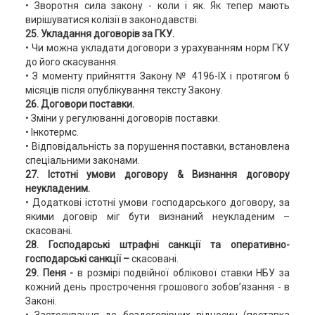
• Зворотня сила закону - коли і як. Як тепер мають
вирішуватися колізії в законодавстві.
25. Укладання договорів за ГКУ.
• Чи можна укладати договори з урахуванням норм ГКУ
до його скасування.
• З моменту прийняття Закону № 4196-ІХ і протягом 6
місяців після опублікування тексту Закону.
26. Договори поставки.
• Зміни у регулюванні договорів поставки.
• Інкотермс.
• Відповідальність за порушення поставки, встановлена
спеціальними законами.
27. Істотні умови договору & Визнання договору
неукладеним.
• Додаткові істотні умови господарського договору, за
якими договір міг бути визнаний неукладеним –
скасовані.
28. Господарські штрафні санкції та оперативно-
господарські санкції –
скасовані.
29. Пеня -
в розмірі подвійної облікової ставки НБУ за
кожний день прострочення грошового зобов’язання - в
Законі.
• Застосування до бездоговірних відносин (поставка