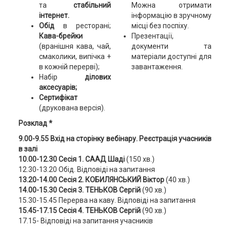
та
стабільний
Можна отримати
інтернет.
інформацію в зручному
Обід
в ресторані;
місці без поспіху.
Кава-брейки
Презентації,
(вранішня кава, чай,
документи та
смаколики, випічка +
матеріали доступні для
в кожній перерві);
завантаження.
Набір
ділових
аксесуарів;
Сертифікат
(друкована версія).
Розклад *
9.00-9.55 Вхід на сторінку вебінару. Реєстрація учасників
в залі
10.00-12.30 Сесія 1. СААД Шаді
(150 хв.)
12.30-13.20 Обід. Відповіді на запитання
13.20-14.00 Сесія 2. КОБИЛЯНСЬКИЙ Віктор
(40 хв.)
14.00-15.30 Сесія 3. ТЕНЬКОВ Сергій
(90 хв.)
15.30-15.45 Перерва на каву. Відповіді на запитання
15.45-17.15 Сесія 4. ТЕНЬКОВ Сергій
(90 хв.)
17.15- Відповіді на запитання учасників