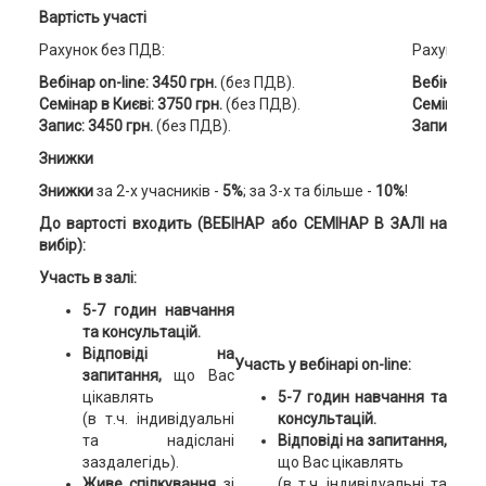
Вартість участі
Рахунок без ПДВ:
Рахунок з
Вебінар on-line: 3450 грн.
(без ПДВ).
Вебінар on
Семінар в Києві: 3750 грн.
(без ПДВ).
Семінар в 
Запис: 3450 грн.
(без ПДВ).
Запис: 402
Знижки
Знижки
за 2-х учасників -
5%
; за 3-х та більше -
10%
!
До вартості входить (ВЕБІНАР або СЕМІНАР В ЗАЛІ на
вибір):
Участь в залі:
5-7 годин навчання
та консультацій.
Відповіді на
Участь у вебінарі on-line:
запитання,
що Вас
цікавлять
5-7 годин навчання та
(в т.ч. індивідуальні
консультацій.
та надіслані
Відповіді на запитання,
заздалегідь).
що Вас цікавлять
Живе спілкування
зі
(в т.ч. індивідуальні та