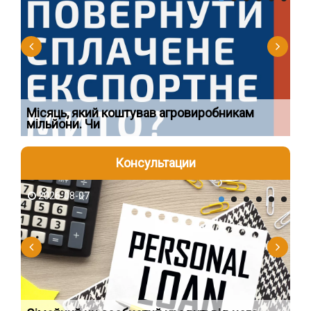
Ї
Місяць, який коштував агровиробникам
Ог
мільйони. Чи
що
Консультации
2026-08-07
2