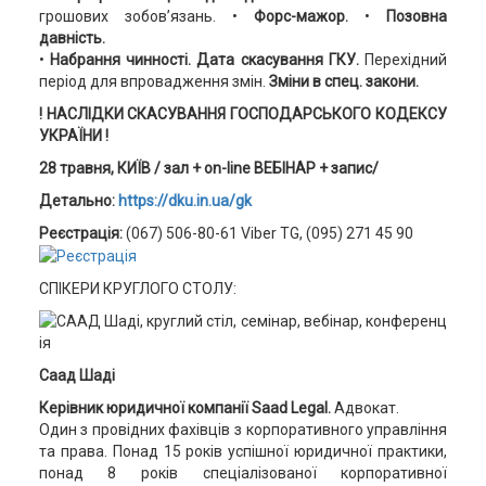
грошових зобов’язань.
•
Форс-мажор.
•
Позовна
давність.
•
Набрання чинності. Дата скасування ГКУ.
Перехідний
період для впровадження змін.
Зміни в спец. закони.
! НАСЛІДКИ СКАСУВАННЯ ГОСПОДАРСЬКОГО КОДЕКСУ
УКРАЇНИ !
28 травня, КИЇВ / зал + on-line ВЕБІН
АР + запис/
Детально:
https://dku.in.ua/gk
Реєстрація:
(067) 506-80-61 Viber TG, (095) 271 45 90
СПІКЕРИ КРУГЛОГО СТОЛУ:
Саад Шаді
Керівник юридичної компанії Saad Legal.
Адвокат.
Один з провідних фахівців з корпоративного управління
та права. Понад 15 років успішної юридичної практики,
понад 8 років спеціалізованої корпоративної