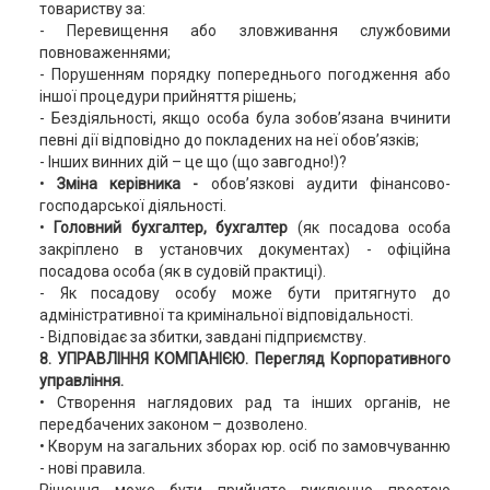
товариству за:
- Перевищення або зловживання службовими
повноваженнями;
- Порушенням порядку попереднього погодження або
іншої процедури прийняття рішень;
- Бездіяльності, якщо особа була зобов’язана вчинити
певні дії відповідно до покладених на неї обов’язків;
- Інших винних дій – це що (що завгодно!)?
•
Зміна керівника -
обовʼязкові аудити фінансово-
господарської діяльності.
•
Головний бухгалтер, бухгалтер
(як посадова особа
закріплено в установчих документах) - офіційна
посадова особа (як в судовій практиці).
- Як посадову особу може бути притягнуто до
адміністративної та кримінальної відповідальності.
- Відповідає за збитки, завдані підприємству.
8. УПРАВЛІННЯ КОМПАНІЄЮ. Перегляд Корпоративного
управління.
• Створення наглядових рад та інших органів, не
передбачених законом – дозволено.
• Кворум на загальних зборах юр. осіб по замовчуванню
- нові правила.
Рішення може бути прийнято виключно простою