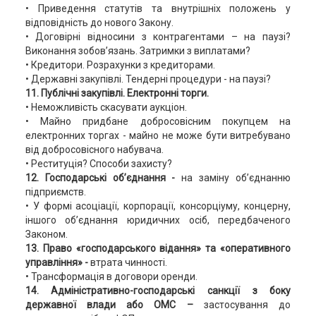
• Приведення статутів та внутрішніх положень у
відповідність до нового Закону.
• Договірні відносини з контрагентами – на паузі?
Виконання зобов’язань. Затримки з виплатами?
• Кредитори. Розрахунки з кредиторами.
• Державні закупівлі. Тендерні процедури - на паузі?
11. Публічні закупівлі. Електронні торги.
• Неможливість скасувати аукціон.
• Майно придбане добросовісним покупцем на
електронних торгах - майно не може бути витребувано
від добросовісного набувача.
• Реституція? Способи захисту?
12. Господарські об’єднання -
на заміну об’єднанню
підприємств.
• У формі асоціації, корпорації, консорціуму, концерну,
іншого об’єднання юридичних осіб, передбаченого
Законом.
13. Право «господарського відання» та «оперативного
управління» -
втрата чинності.
• Трансформація в договори оренди.
14. Адміністративно-господарські санкції з боку
державної влади або ОМС –
застосування до