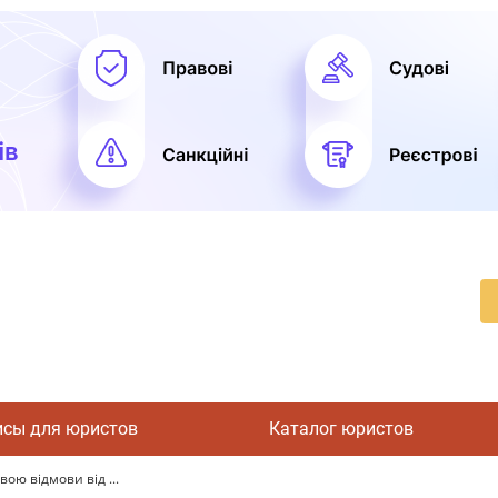
исы для юристов
Каталог юристов
ою відмови від ...