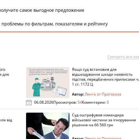
получите самое выгодное предложение
 проблемы по фильтрам, показателям и рейтингу
Смотреть все но
ого
Якщо суд встановив для
я для
відшкодування шкоди наявність
підстав, передбачених приписами ч
1 ст. 1172 Ц
Автор:
Лента от Протокола
06.08.2026
Просмотров:
54
Коментарии:
0
Суд оштрафував командира
лік від
військової частини за ігнорування
рішення на 66 560 грн
Автор:
Лента от Протокола