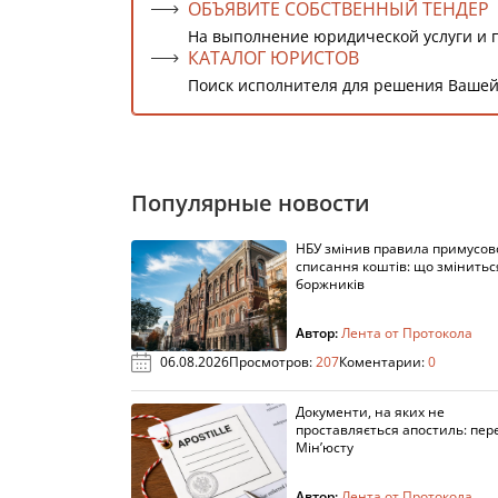
ОБЪЯВИТЕ СОБСТВЕННЫЙ ТЕНДЕР
На выполнение юридической услуги и 
КАТАЛОГ ЮРИСТОВ
Поиск исполнителя для решения Вашей
Популярные новости
НБУ змінив правила примусов
списання коштів: що змінитьс
боржників
Автор:
Лента от Протокола
06.08.2026
Просмотров:
207
Коментарии:
0
Документи, на яких не
проставляється апостиль: пере
Мін’юсту
Автор:
Лента от Протокола