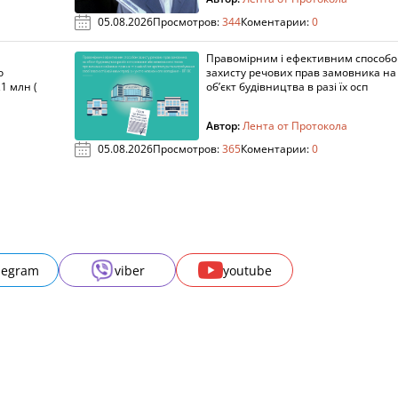
05.08.2026
Просмотров:
344
Коментарии:
0
Правомірним і ефективним способ
о
захисту речових прав замовника на
1 млн (
об’єкт будівництва в разі їх осп
Автор:
Лента от Протокола
05.08.2026
Просмотров:
365
Коментарии:
0
legram
viber
youtube