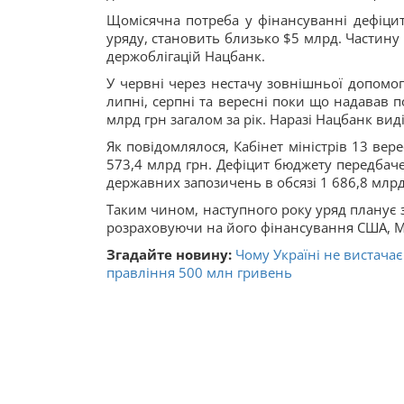
Щомісячна потреба у фінансуванні дефіцит
уряду, становить близько $5 млрд. Частину 
держоблігацій Нацбанк.
У червні через нестачу зовнішньої допомо
липні, серпні та вересні поки що надавав п
млрд грн загалом за рік. Наразі Нацбанк вид
Як повідомлялося, Кабінет міністрів 13 вер
573,4 млрд грн. Дефіцит бюджету передбаче
державних запозичень в обсязі 1 686,8 млрд
Таким чином, наступного року уряд планує 
розраховуючи на його фінансування США, М
Згадайте новину:
Чому Україні не вистачає
правління 500 млн гривень