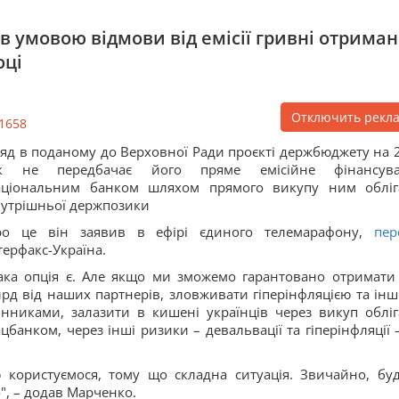
 умовою відмови від емісії гривні отрима
оці
Отключить рекл
1658
яд в поданому до Верховної Ради проєкті держбюджету на 
ік не передбачає його пряме емісійне фінансув
аціональним банком шляхом прямого викупу ним обліг
утрішньої держпозики
ро це він заявив в ефірі єдиного телемарафону,
пер
терфакс-Україна.
ака опція є. Але якщо ми зможемо гарантовано отримати
рд від наших партнерів, зловживати гіперінфляцією та ін
нниками, залазити в кишені українців через викуп обліг
цбанком, через інші ризики – девальвації та гіперінфляції 
ю користуємося, тому що складна ситуація. Звичайно, бу
", – додав Марченко.