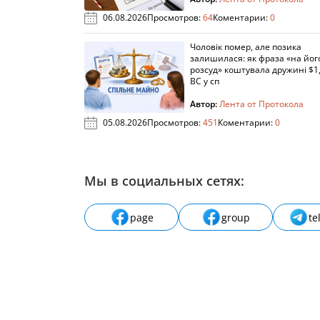
06.08.2026
Просмотров:
64
Коментарии:
0
Чоловік помер, але позика
залишилася: як фраза «на йог
розсуд» коштувала дружині $1,
ВС у сп
Автор:
Лента от Протокола
05.08.2026
Просмотров:
451
Коментарии:
0
Мы в социальных сетях:
page
group
te