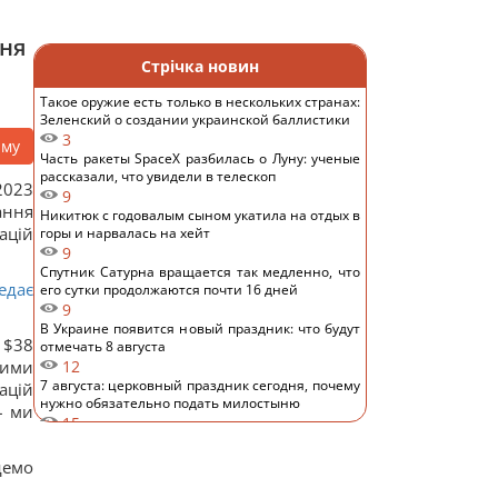
ння
Стрічка новин
Такое оружие есть только в нескольких странах:
Зеленский о создании украинской баллистики
3
аму
Часть ракеты SpaceX разбилась о Луну: ученые
рассказали, что увидели в телескоп
2023
9
ання
Никитюк с годовалым сыном укатила на отдых в
ацій
горы и нарвалась на хейт
9
Спутник Сатурна вращается так медленно, что
едає
его сутки продолжаются почти 16 дней
9
В Украине появится новый праздник: что будут
 $38
отмечать 8 августа
шими
12
7 августа: церковный праздник сегодня, почему
ацій
нужно обязательно подать милостыню
– ми
15
Нацбанк ослабил гривню: официальный курс
валют на пятницу
демо
9