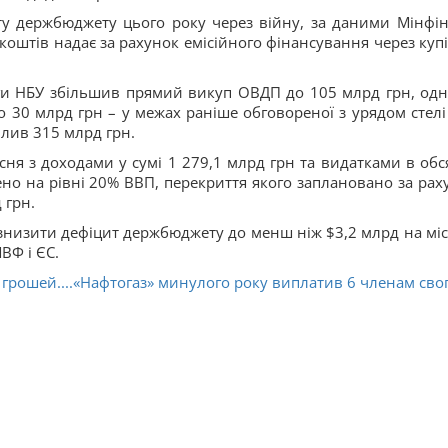
у держбюджету цього року через війну, за даними Мінфін
коштів надає за рахунок емісійного фінансування через куп
ги НБУ збільшив прямий викуп ОВДП до 105 млрд грн, одн
о 30 млрд грн – у межах раніше обговореної з урядом стелі
ілив 315 млрд грн.
есня з доходами у сумі 1 279,1 млрд грн та видатками в обся
но на рівні 20% ВВП, перекриття якого заплановано за рах
 грн.
знизити дефіцит держбюджету до менш ніж $3,2 млрд на міс
ВФ і ЄС.
 грошей....«Нафтогаз» минулого року виплатив 6 членам сво