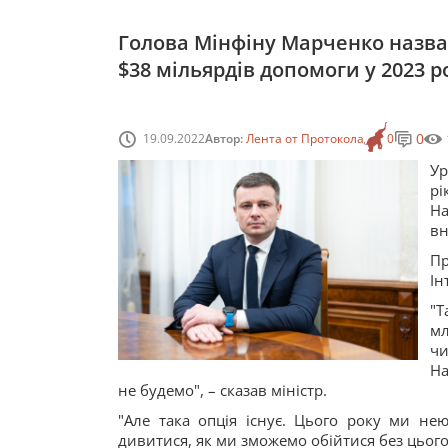
Голова Мінфіну Марченко назвав
$38 мільярдів допомоги у 2023 р
0
19.09.2022
Автор:
Лента от Протокола
0
Ур
р
Н
вн
П
Ін
"Т
мл
чи
На
не будемо", – сказав міністр.
"Але така опція існує. Цього року ми не
дивитися, як ми зможемо обійтися без цього