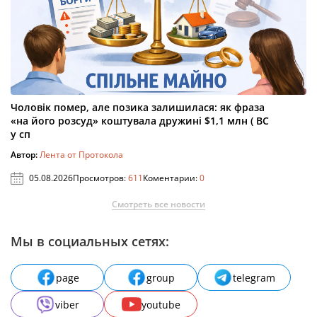
Чоловік помер, але позика залишилася: як фраза
«на його розсуд» коштувала дружині $1,1 млн ( ВС
у сп
Автор:
Лента от Протокола
05.08.2026
Просмотров:
611
Коментарии:
0
Смотреть все новости
Мы в социальных сетях:
page
group
telegram
viber
youtube