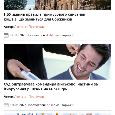
НБУ змінив правила примусового списання
коштів: що зміниться для боржників
Автор:
Лента от Протокола
06.08.2026
Просмотров:
416
Коментарии:
0
Суд оштрафував командира військової частини за
ігнорування рішення на 66 560 грн
Автор:
Лента от Протокола
05.08.2026
Просмотров:
523
Коментарии:
0