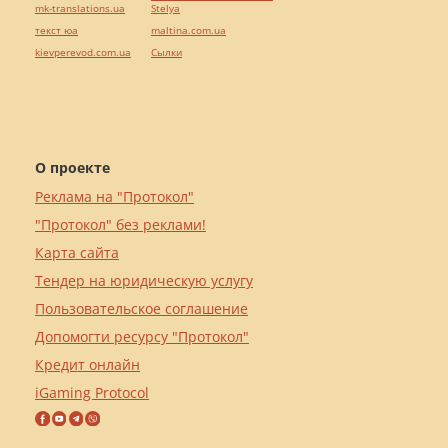
mk-translations.ua
Stelya
текст юа
maltina.com.ua
kievperevod.com.ua
Cылки
О проекте
Реклама на "Протокол"
"Протокол" без реклами!
Карта сайта
Тендер на юридическую услугу
Пользовательское соглашение
Допомогти ресурсу "Протокол"
Кредит онлайн
iGaming Protocol