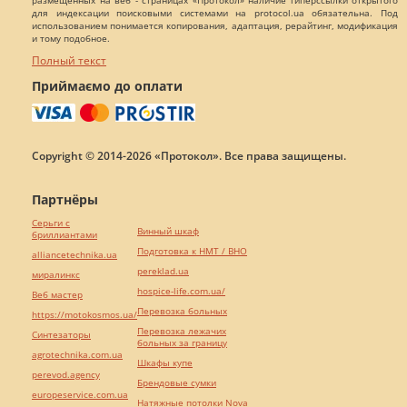
размещенных на веб - страницах «Протокол» наличие гиперссылки открытого
для индексации поисковыми системами на protocol.ua обязательна. Под
использованием понимается копирования, адаптация, рерайтинг, модификация
и тому подобное.
Полный текст
Приймаємо до оплати
Copyright © 2014-2026 «Протокол». Все права защищены.
Партнёры
Серьги с
Винный шкаф
бриллиантами
Подготовка к НМТ / ВНО
alliancetechnika.ua
pereklad.ua
миралинкс
hospice-life.com.ua/
Веб мастер
Перевозка больных
https://motokosmos.ua/
Перевозка лежачих
Синтезаторы
больных за границу
agrotechnika.com.ua
Шкафы купе
perevod.agency
Брендовые сумки
europeservice.com.ua
Натяжные потолки Nova