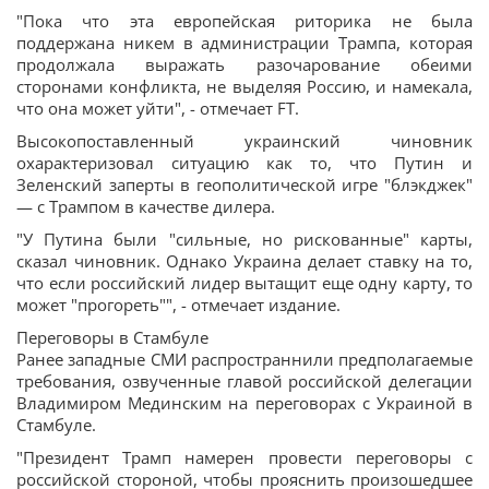
"Пока что эта европейская риторика не была
поддержана никем в администрации Трампа, которая
продолжала выражать разочарование обеими
сторонами конфликта, не выделяя Россию, и намекала,
что она может уйти", - отмечает FT.
Высокопоставленный украинский чиновник
охарактеризовал ситуацию как то, что Путин и
Зеленский заперты в геополитической игре "блэкджек"
— с Трампом в качестве дилера.
"У Путина были "сильные, но рискованные" карты,
сказал чиновник. Однако Украина делает ставку на то,
что если российский лидер вытащит еще одну карту, то
может "прогореть"", - отмечает издание.
Переговоры в Стамбуле
Ранее западные СМИ распространнили предполагаемые
требования, озвученные главой российской делегации
Владимиром Мединским на переговорах с Украиной в
Стамбуле.
"Президент Трамп намерен провести переговоры с
российской стороной, чтобы прояснить произошедшее