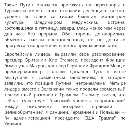
Также Путин отказался приезжать на переговоры в
Турцию и вместо этого отправил делегацию низкого
уровня во главе со своим бывшим министром
культуры Владимиром Мединским. Встреча,
состоявшаяся в пятницу, завершилась менее чем через
два часа без прорыва. Обе стороны договорились
обменять тысячи военнопленных, но не достигли
прогресса в вопросе длительного прекращения огня.
Европейские лидеры выразили свое разочарование.
премьер Британии Кир Стармер, президент Франции
Эммануэль Макрон, канцлер Германии Фридрих Мерц и
премьер-министр Польши Дональд Туск в итоге
выступили с совместным заявлением, в котором
заявили, что позиция Путина "неприемлема". Четыре
лидера вместе с Зеленским также провели совместный
телефонный разговор с Трампом. Стармер сказал, что
сейчас существует "высокий уровень координации"
между основными четырьмя странами —
Великобританией, Францией, Германией и Польшей —
"и администрацией президента США Трампа" по
Украине.