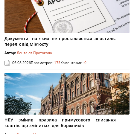
Документи, на яких не проставляється апостиль:
перелік від Мін’юсту
Автор:
Лента от Протокола
06.08.2026
Просмотров:
175
Коментарии:
0
НБУ змінив правила примусового списання
коштів: що зміниться для боржників