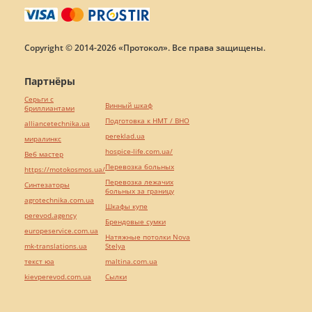
Copyright © 2014-2026 «Протокол». Все права защищены.
Партнёры
Серьги с
Винный шкаф
бриллиантами
Подготовка к НМТ / ВНО
alliancetechnika.ua
pereklad.ua
миралинкс
hospice-life.com.ua/
Веб мастер
Перевозка больных
https://motokosmos.ua/
Перевозка лежачих
Синтезаторы
больных за границу
agrotechnika.com.ua
Шкафы купе
perevod.agency
Брендовые сумки
europeservice.com.ua
Натяжные потолки Nova
mk-translations.ua
Stelya
текст юа
maltina.com.ua
kievperevod.com.ua
Cылки