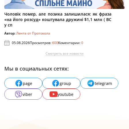
Чоловік помер, але позика залишилася: як фраза
«на його розсуд» коштувала дружині $1,1 млн ( ВС
у сп
Автор:
Лента от Протокола
05.08.2026
Просмотров:
600
Коментарии:
0
Смотреть все новости
Мы в социальных сетях:
page
group
telegram
viber
youtube