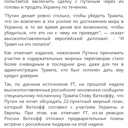
попытается заключить сделку с Путиным через их
головы и продать Украину по течению.
"Путин делает ровно столько, чтобы убедить Трампа,
что он вовлечен в эти усилия по достижению мира в
Украине, в то же время делая все возможное, чтобы
убедиться, что это ни к чему не приведет", — сказал
высокопоставленный европейский дипломат. - "И
Трамп на это попался".
Как отмечает издание, нежелание Путина принимать
участие в содержательных мирных переговорах стало
более очевидным в последние дни, даже для тех в
администрации Трампа, кто был склонен дать ему
кредит доверия.
Так, по данным источников FT, на прошлой неделе
высокопоставленные российские чиновники сообщили
специальному посланнику Трампа Стиву Виткоффу, что
Путин не хочет обсуждать 22-пунктный мирный план,
который Виткофф составил с участием Украины и
Европы. При этом, как отмечает FT, из-за реакции
России Виткофф отложил предварительные планы
встречи с российским лидером на этой неделе.