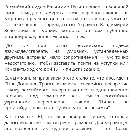
Российский лидер Владимир Путин пошел на большой
риск, замедлив американских переговорщиков по
мирному предложению, а затем отказавшись явиться
на переговоры с президентом Украины Владимиром
Зеленским в Турции, которые он сам публично
инициировал, пишет Financial Times.
"До сих пор отказ российского лидера
взаимодействовать на условиях, установленных
другими, встречал мало сопротивления — уж точно
недостаточно, чтобы заставить пойти на уступки или
изменить ход его войны", - пишет издание.
Самым явным признаком этого стало то, что президент
США Дональд Трамп, казалось, спокойно воспринял
неявку российского лидера в четверг и одновременно
поставил под сомнение весь смысл российско-
украинских переговоров, заявив: "Ничего не
произойдет, пока мы с Путиным не встретимся".
Как отмечает FT, это был подарок Путину, который
давно искал личной встречи Трампом. Для украинцев
это возродило их худшие опасения — что Трамп