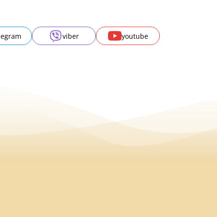
legram
viber
youtube