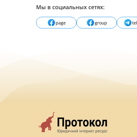
Мы в социальных сетях:
page
group
te