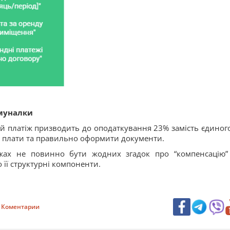
омуналки
й платіж призводить до оподаткування 23% замість єдиног
ї плати та правильно оформити документи.
ах не повинно бути жодних згадок про “компенсацію” 
 її структурні компоненти.
Коментарии