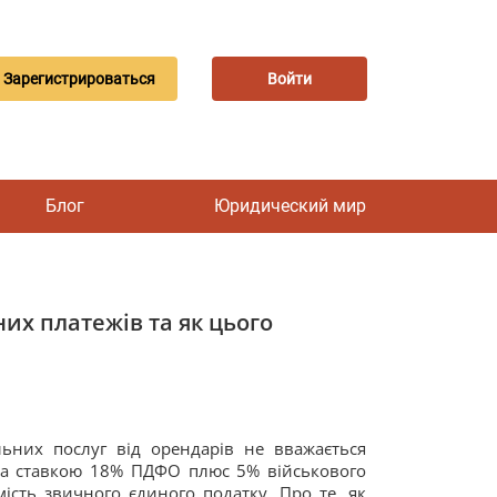
Зарегистрироваться
Войти
Блог
Юридический мир
их платежів та як цього
ьних послуг від орендарів не вважається
 за ставкою 18% ПДФО плюс 5% військового
ість звичного єдиного податку. Про те, як