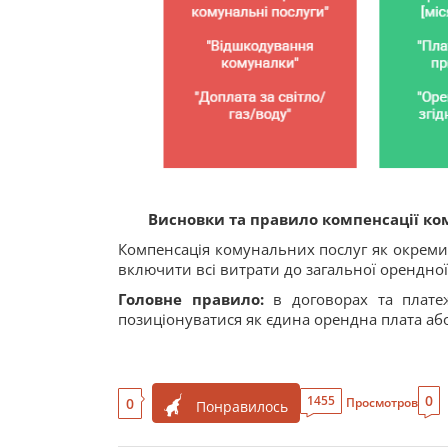
Висновки та правило компенсації к
Компенсація комунальних послуг як окреми
включити всі витрати до загальної орендно
Головне правило:
в договорах та платеж
позиціонуватися як єдина орендна плата або
0
1455
0
Просмотров
Понравилось