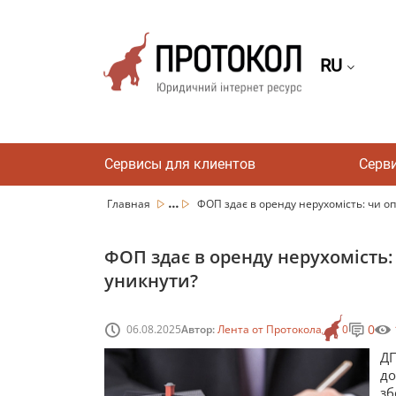
RU
Сервисы для клиентов
Серв
...
Главная
ФОП здає в оренду нерухомість: чи опо
ФОП здає в оренду нерухомість:
уникнути?
0
06.08.2025
Автор:
Лента от Протокола
0
ДП
до
зб