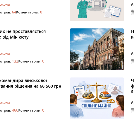
токола
А
отров:
64
Коментарии:
0
их не проставляється
Н
 від Мін’юсту
к
токола
А
отров:
132
Коментарии:
0
командира військової
Ч
ування рішення на 66 560 грн
ф
$
токола
А
отров:
466
Коментарии:
0