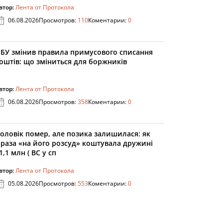
втор:
Лента от Протокола
06.08.2026
Просмотров:
110
Коментарии:
0
БУ змінив правила примусового списання
оштів: що зміниться для боржників
втор:
Лента от Протокола
06.08.2026
Просмотров:
358
Коментарии:
0
оловік помер, але позика залишилася: як
раза «на його розсуд» коштувала дружині
1,1 млн ( ВС у сп
втор:
Лента от Протокола
05.08.2026
Просмотров:
553
Коментарии:
0