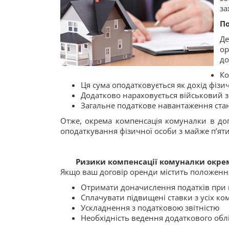
за
По
Де
ор
до
Ко
Ця сума оподатковується як дохід фізи
Додатково нараховується військовий з
Загальне податкове навантаження ста
Отже, окрема компенсація комуналки в до
оподаткування фізичної особи з майже п’я
Ризики компенсації комуналки окр
Якщо ваш договір оренди містить положення
Отримати доначислення податків при 
Сплачувати підвищені ставки з усіх ко
Ускладнення з податковою звітністю
Необхідність ведення додаткового обл