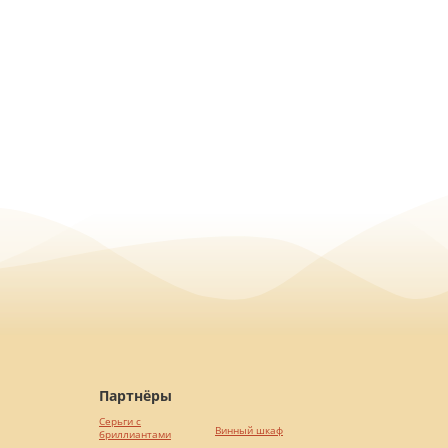
Партнёры
Серьги с
Винный шкаф
бриллиантами