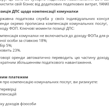
хистити свій бізнес від додаткових податкових витрат, YANKI
зиція ДПС щодо компенсації комуналки
ржавна податкова служба у своїх індивідуальних консул
енди окремо прописана компенсація комунальних послуг, 
ходу ФОП. Ключові моменти позиції ДПС:
мпенсація комуналки не включається до доходу ФОПа для р
чної особи за ставкою 18%;
бір 5%;
новить 23%.
говорі оренди автоматично переводить цю частину дохо
тикратним збільшенням податкового навантаження.
емим платежем
 про компенсацію комунальних послуг, ви ризикуєте:
перевірці
мпенсацій
іку доходів фізособи