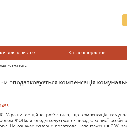
исы для юристов
Каталог юристов
датковується ...
 чи оподатковується компенсація комунальн
1455
С України офіційно роз’яснила, що компенсація комунал
ходом ФОПа, а оподатковується як дохід фізичної особи
ору. Це означає сумарне податкове навантаження 23% зам