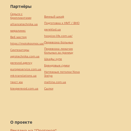
Партнёры
Серьги с
Винный шкаф
бриллиантами
Подготовка к НМТ / ВНО
alliancetechnika.ua
pereklad.ua
миралинкс
hospice-life.com.ua/
Веб мастер
Перевозка больных
https://motokosmos.ua/
Перевозка лежачих
Синтезаторы
больных за границу
agrotechnika.com.ua
Шкафы купе
perevod.agency
Брендовые сумки
europeservice.com.ua
Натяжные потолки Nova
mk-translations.ua
Stelya
текст юа
maltina.com.ua
kievperevod.com.ua
Cылки
О проекте
Реклама на "Протокол"