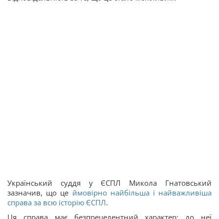
Український суддя у ЄСПЛ Микола Гнатовський
зазначив, що це
ймовірно найбільша і найважливіша
справа за всю історію ЄСПЛ
.
Ця справа має безпрецедентний характер: до неї