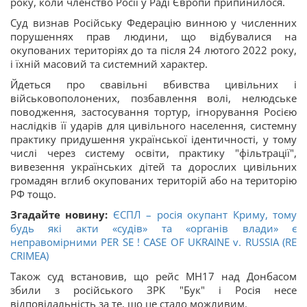
року, коли членство Росії у Раді Європи припинилося.
Суд визнав Російську Федерацію винною у численних
порушеннях прав людини, що відбувалися на
окупованих територіях до та після 24 лютого 2022 року,
і їхній масовий та системний характер.
Йдеться про свавільні вбивства цивільних і
військовополонених, позбавлення волі, нелюдське
поводження, застосування тортур, ігнорування Росією
наслідків її ударів для цивільного населення, системну
практику придушення української ідентичності, у тому
числі через систему освіти, практику "фільтрації",
вивезення українських дітей та дорослих цивільних
громадян вглиб окупованих територій або на територію
РФ тощо.
Згадайте новину:
ЄСПЛ – росія окупант Криму, тому
будь які акти «судів» та «органів влади» є
неправомірними PER SE ! CASE OF UKRAINE v. RUSSIA (RE
CRIMEA)
Також суд встановив, що рейс MH17 над Донбасом
збили з російського ЗРК "Бук" і Росія несе
відповідальність за те, що це стало можливим.