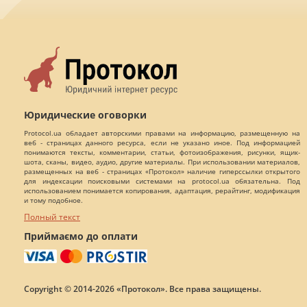
Юридические оговорки
Protocol.ua обладает авторскими правами на информацию, размещенную на
веб - страницах данного ресурса, если не указано иное. Под информацией
понимаются тексты, комментарии, статьи, фотоизображения, рисунки, ящик-
шота, сканы, видео, аудио, другие материалы. При использовании материалов,
размещенных на веб - страницах «Протокол» наличие гиперссылки открытого
для индексации поисковыми системами на protocol.ua обязательна. Под
использованием понимается копирования, адаптация, рерайтинг, модификация
и тому подобное.
Полный текст
Приймаємо до оплати
Copyright © 2014-2026 «Протокол». Все права защищены.