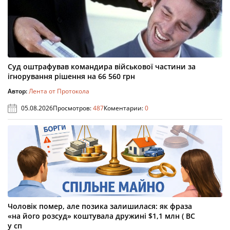
Суд оштрафував командира військової частини за
ігнорування рішення на 66 560 грн
Автор:
Лента от Протокола
05.08.2026
Просмотров:
487
Коментарии:
0
Чоловік помер, але позика залишилася: як фраза
«на його розсуд» коштувала дружині $1,1 млн ( ВС
у сп