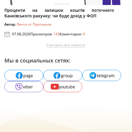
Проценти на залишок коштів поточного
банківського рахунку: чи буде дохід у ФОП
Автор:
Лента от Протокола
07.08.2026
Просмотров:
143
Коментарии:
0
Смотреть все новости
Мы в социальных сетях:
page
group
telegram
viber
youtube