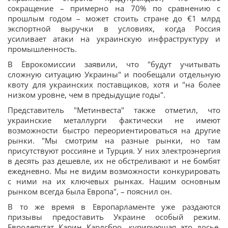
сокращение – примерно на 70% по сравнению с
прошлым годом – может стоить стране до €1 млрд
экспортной выручки в условиях, когда Россия
усиливает атаки на украинскую инфраструктуру и
промышленность.
В Еврокомиссии заявили, что "будут учитывать
сложную ситуацию Украины" и пообещали отдельную
квоту для украинских поставщиков, хотя и "на более
низком уровне, чем в предыдущие годы".
Представитель "Метинвеста" также отметил, что
украинские металлурги фактически не имеют
возможности быстро переориентироваться на другие
рынки. "Мы смотрим на разные рынки, но там
присутствуют россияне и Турция. У них электроэнергия
в десять раз дешевле, их не обстреливают и не бомбят
ежедневно. Мы не видим возможности конкурировать
с ними на их ключевых рынках. Нашим основным
рынком всегда была Европа", – пояснил он.
В то же время в Европарламенте уже раздаются
призывы предоставить Украине особый режим.
Евродепутат Карин Карлсбро, курирующая это досье,