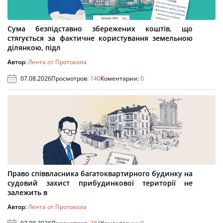
Сума безпідставно збережених коштів, що
стягується за фактичне користування земельною
ділянкою, підл
Автор:
Лента от Протокола
07.08.2026
Просмотров:
140
Коментарии:
0
Право співвласника багатоквартирного будинку на
судовий захист прибудинкової території не
залежить в
Автор:
Лента от Протокола