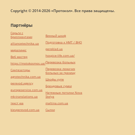
Copyright © 2014-2026 «Протокол». Все права защищены.
Партнёры
Серьги с
Винный шкаф
бриллиантами
Подготовка к НМТ / ВНО
alliancetechnika.ua
pereklad.ua
миралинкс
hospice-life.com.ua/
Веб мастер
Перевозка больных
https://motokosmos.ua/
Перевозка лежачих
Синтезаторы
больных за границу
agrotechnika.com.ua
Шкафы купе
perevod.agency
Брендовые сумки
europeservice.com.ua
Натяжные потолки Nova
mk-translations.ua
Stelya
текст юа
maltina.com.ua
kievperevod.com.ua
Cылки