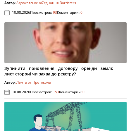
Автор:
Адвокатське об'єднання Barristers
10.08.2026
Просмотров:
93
Коментарии:
0
Зупинити поновлення договору оренди землі:
лист стороні чи заява до реєстру?
Автор:
Лента от Протокола
10.08.2026
Просмотров:
153
Коментарии:
0