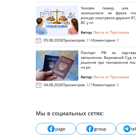
Чоловік помер, але п
залишилася: як фраза «н
розсуд» коштувала дружині $1,
ВС у сп
Автор:
Лента от Протокола
05.08.2026
Просмотров:
216
Коментарии:
0
Паспорт РФ як підстав
звільнення: Верховний Суд с
рішення про поновлення пос
на ро
Автор:
Лента от Протокола
04.08.2026
Просмотров:
337
Коментарии:
0
Мы в социальных сетях:
page
group
te