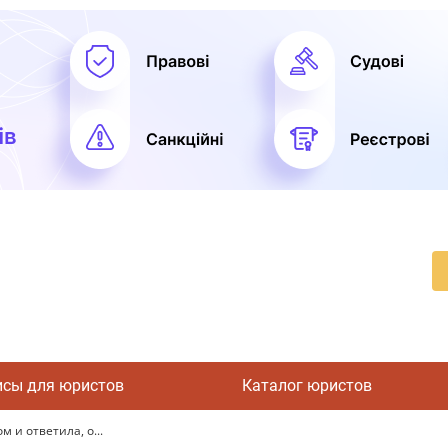
исы для юристов
Каталог юристов
 и ответила, о...