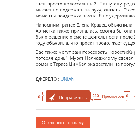
гнев просто колоссальный. Пишу ему редко
мысленно подержать за руку, сказать: "Здес
моменты поддержка важна. Я не удерживаюсь 
Напомним, ранее Елена Кравец объяснила, п
Артистка также призналась, смогла бы она
было решение о смене деятельности после 25
году объявила, что проект продолжает сущес
Вас также могут заинтересовать новости:К
потерял дочь": Мурат Налчаджиоглу сделал
романе Тараса Цимбалюка застали на прогулк
ДЖЕРЕЛО :
UNIAN
0
230
0
Просмотров
Понравилось
Отключить рекламу