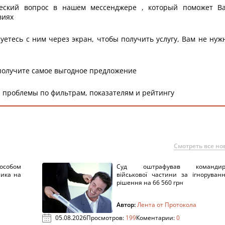
еский вопрос в нашем мессенджере , который поможет В
виях
уетесь с ним через экран, чтобы получить услугу, Вам не нуж
получите самое выгодное предложение
 проблемы по фильтрам, показателям и рейтингу
Смотреть все но
пособом
Суд оштрафував командир
ника на
військової частини за ігноруван
рішення на 66 560 грн
Автор:
Лента от Протокола
05.08.2026
Просмотров:
199
Коментарии:
0