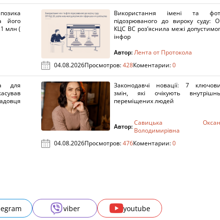
озика
Використання імені та фот
а його
підозрюваного до вироку суду: 
1 млн (
КЦС ВС роз’яснила межі допустимо
інфор
Автор:
Лента от Протокола
04.08.2026
Просмотров:
428
Коментарии:
0
а для
Законодавчі новації: 7 ключов
касував
змін, які очікують внутрішн
адовця
переміщених людей
Савицька Оксан
Автор:
Володимирівна
04.08.2026
Просмотров:
476
Коментарии:
0
legram
viber
youtube