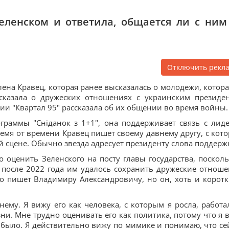
еленском и ответила, общается ли с ним
Отключить рекл
лена Кравец, которая ранее высказалась о молодежи, котора
сказала о дружеских отношениях с украинским президе
ии "Квартал 95" рассказала об их общении во время войны.
ограммы "Сніданок з 1+1", она поддерживает связь с лид
Время от времени Кравец пишет своему давнему другу, с кот
й сцене. Обычно звезда адресует президенту слова поддерж
 оценить Зеленского на посту главы государства, посколь
 после 2022 года им удалось сохранить дружеские отноше
ко пишет Владимиру Александровичу, но он, хоть и корот
ему. Я вижу его как человека, с которым я росла, работал
ни. Мне трудно оценивать его как политика, потому что я 
о было. Я действительно вижу по мимике и понимаю, что се