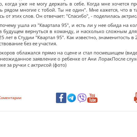
, когда уже не могу держать в себе. Когда мне хочется пр
ь рядом многие с тобой. Ты не один". Мне кажется, что в т
от этих слов. Он отвечает: "Спасибо", - поделилась актрис
очему ушла из "Квартала 95", и есть ли у нее обида на кол
 в будущем вернуться в команду, и насколько сложным для
 лет в Студии "Квартал 95". Как известно, знаменитость в 
твование без ее участия.
иркоров облажался прямо на сцене и стал посмешищем (виде
 неожиданное заявление о ребенке от Ани ЛоракПосле слух
е за ручки с актрисой (фото)
Коментарии