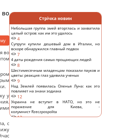
 во
Стрічка новин
Небольшая группа змей вторглась и захватила
целый остров: как им это удалось
4
аму
Супруги купили дешевый дом в Италии, но
вскоре обнаружился главный подвох
я во
7
нтом
4 даты рождения самых прощающих людей
8
Шестимесячным младенцам показали пауков и
ером
цветы: реакция глаз удивила ученых
орым
9
ки.
Над Землей появилась Оленья Луна: как это
повлияет на знаки зодиака
ку у
12
ния.
Украина не вступит в НАТО, но это не
поражение для Киева, -
кими
колумнист Rzeczpospolita
12
Глобальное потепление может превысить
а, с
критический порог уже в ближайшие месяцы, –
вижу
ученый
йчас
14