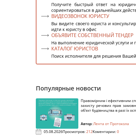
Получите быстрый ответ на юридич
сориентироваться в дальнейших дейст
ВИДЕОЗВОНОК ЮРИСТУ
Вы видите своего юриста и консультир
идти к юристу в офис
ОБЪЯВИТЕ СОБСТВЕННЫЙ ТЕНДЕР
На выполнение юридической услуги и 
КАТАЛОГ ЮРИСТОВ
Поиск исполнителя для решения Вашей
Популярные новости
Правомірним і ефективним с
захисту речових прав замов
об’єкт будівництва в разі їх осп
Автор:
Лента от Протокола
05.08.2026
Просмотров:
212
Коментарии:
0