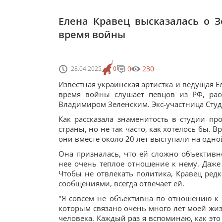
Елена Кравец высказалась о З
время войны
0
230
28.04.2025
0
Известная украинская артистка и ведущая Е
время войны слушает певцов из РФ, рас
Владимиром Зеленским. Экс-участница Студ
Как рассказала знаменитость в студии пр
страны, но не так часто, как хотелось бы. 
они вместе около 20 лет выступали на одно
Она призналась, что ей сложно объективно
нее очень теплое отношение к нему. Даже
Чтобы не отвлекать политика, Кравец ред
сообщениями, всегда отвечает ей.
"Я совсем не объективна по отношению к н
которым связано очень много лет моей жиз
человека. Каждый раз я вспоминаю, как эт