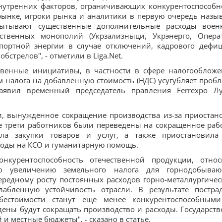
нутренних факторов, ограничивающих конкурентоспособн
рынке, игроки рынка и аналитики в первую очередь назы
пытывают существенные дополнительные расходы воен
ственных монополий (Укрзализныци, Укрэнерго, Опера
мпортной энергии в случае отключений, кадрового дефиц
бстрелов", - отметили в Liga.Net.
твенные инициативы, в частности в сфере налогообложе
 налога на добавленную стоимость (НДС) усугубляет проб
аявил временный председатель правления Ferrexpo Л
, вынужденное сокращение производства из-за приостан
е трети работников были переведены на сокращенное раб
ла закупки товаров и услуг, а также приостановила
ходы на КСО и гуманитарную помощь.
нкурентоспособность отечественной продукции, относ
о увеличению земельного налога для горнодобыва
чередному росту постоянных расходов горно-металлургичес
абленную устойчивость отрасли. В результате постра
ебестоимости станут еще менее конкурентоспособным
ены будут сокращать производство и расходы. Государств
и местные бюджеты", - сказано в статье.