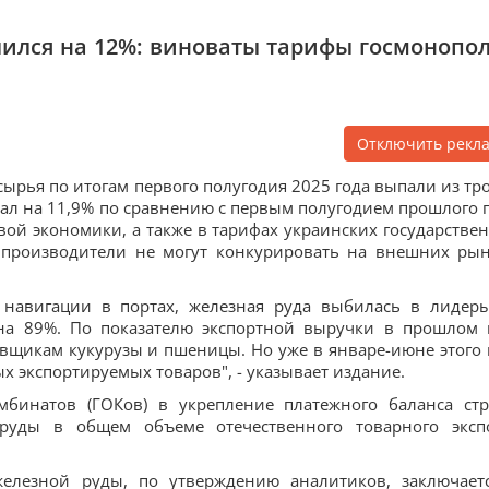
лился на 12%: виноваты тарифы госмонопо
Отключить рекл
ырья по итогам первого полугодия 2025 года выпали из тр
пал на 11,9% по сравнению с первым полугодием прошлого г
овой экономики, а также в тарифах украинских государстве
 производители не могут конкурировать на внешних рын
ю навигации в портах, железная руда выбилась в лидер
 на 89%. По показателю экспортной выручки в прошлом 
тавщикам кукурузы и пшеницы. Но уже в январе-июне этого 
ых экспортируемых товаров", - указывает издание.
омбинатов (ГОКов) в укрепление платежного баланса ст
 руды в общем объеме отечественного товарного эксп
елезной руды, по утверждению аналитиков, заключает