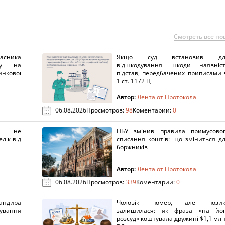
Смотреть все но
ника
Якщо суд встановив дл
нку на
відшкодування шкоди наявніс
нкової
підстав, передбачених приписами 
1 ст. 1172 Ц
Автор:
Лента от Протокола
06.08.2026
Просмотров:
98
Коментарии:
0
х не
НБУ змінив правила примусово
лік від
списання коштів: що зміниться д
боржників
Автор:
Лента от Протокола
06.08.2026
Просмотров:
339
Коментарии:
0
ндира
Чоловік помер, але позик
рування
залишилася: як фраза «на йо
розсуд» коштувала дружині $1,1 млн