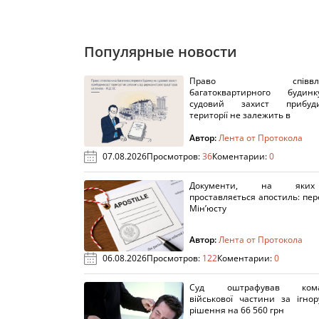
Популярные новости
Право співвлас
багатоквартирного буди
судовий захист прибуди
території не залежить в
Автор:
Лента от Протокола
07.08.2026
Просмотров:
36
Коментарии:
0
Документи, на яки
проставляється апостиль: пере
Мін’юсту
Автор:
Лента от Протокола
06.08.2026
Просмотров:
122
Коментарии:
0
Суд оштрафував кома
військової частини за ігно
рішення на 66 560 грн