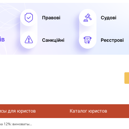
исы для юристов
Каталог юристов
а 12%: виноваты...