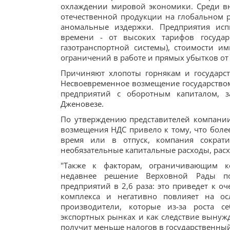
охлаждении мировой экономики. Среди в
отечественной продукции на глобальном 
аномальные издержки. Предприятия ис
времени - от высоких тарифов государ
газотранспортной системы), стоимости и
ограничений в работе и прямых убытков от о
Причиняют хлопоты горнякам и государс
Несвоевременное возмещение государством
предприятий с оборотным капиталом, з
Дженовезе.
По утверждению представителей компании
возмещения НДС привело к тому, что боле
время или в отпуск, компания сократи
необязательные капитальные расходы, рас
"Также к факторам, ограничивающим ко
недавнее решение Верховной Рады п
предприятий в 2,6 раза: это приведет к о
комплекса и негативно повлияет на осл
производители, которые из-за роста с
экспортных рынках и как следствие вынужд
получит меньше налогов в государственный 