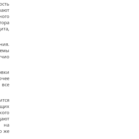
ость
автомобильный бестселлер в Европе
вают
14
Гороскоп на 8 августа: Львам - отдых, Козерогам
ного
- встреча с родными
тора
13
ита,
В уголовном деле рынка "Столичный"
материалами стали сообщения о поддержке
ВСУ, - СМИ
ния.
12
лемы
Навроцкий заявил о поддержке украинской
учио
армии, но вспомнил о "флагах Бандеры"
14
Украинцы высказали мнение, когда закончится
овки
война, - результаты опроса
очее
12
Аппетитная творожная запеканка с рисом:
 все
старинный рецепт по-украински
13
Дантес показался с новой возлюбленной (фото)
ится
15
ющих
Ryanair добавил еще больше рейсов в Марокко:
кого
сразу три из них – из Польши
дают
17
и на
Пустые грядки в августе - большая ошибка: что
о же
с ними сделать после сбора урожая
15