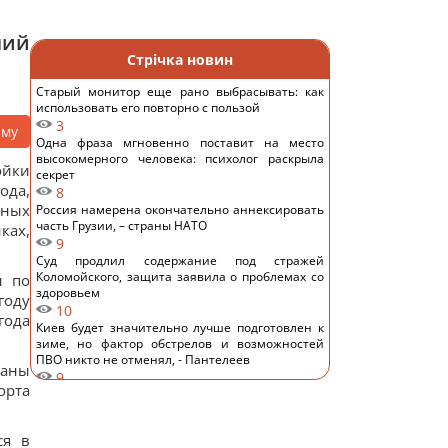
лий
Стрічка новин
Старый монитор еще рано выбрасывать: как
использовать его повторно с пользой
3
аму
Одна фраза мгновенно поставит на место
высокомерного человека: психолог раскрыла
ойки
секрет
ода,
8
нных
Россия намерена окончательно аннексировать
часть Грузии, – страны НАТО
ках,
9
Суд продлил содержание под стражей
Коломойского, защита заявила о проблемах со
ы по
здоровьем
году
10
года
Киев будет значительно лучше подготовлен к
зиме, но фактор обстрелов и возможностей
ПВО никто не отменял, - Пантелеев
раны
9
орта
Задержка до 10 часов: из-за обстрелов ряд
поездов курсирует с задержками
12
ся в
Бюджетный выбор: назван главный