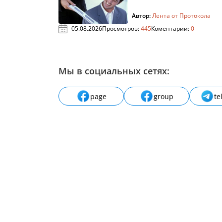
Автор:
Лента от Протокола
05.08.2026
Просмотров:
445
Коментарии:
0
Мы в социальных сетях:
page
group
te