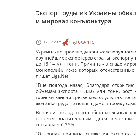
Экспорт руды из Украины обва
и мировая конъюнктура
0
115
17.07.2025
0
Украинские производители железорудного с
крупнейших экспортеров страны: экспорт у
до 16,14 млн тонн. Причина - в спаде мир
монополий, из-за которых отечественные
пишет Liga.Net.
"Еще полгода назад, благодаря открыти
объемам экспорта - 33,6 млн тонн, рост
горняки заняли третье место, уступив пос
железная руда не попала даже в тройку сам
Впрочем, вклад горно-обогатительных к
остается значительным: доля железной
составляет 6,35%.
"Основная причина снижения экспорта ж