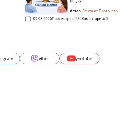
ВС у сп
Автор:
Лента от Протокола
05.08.2026
Просмотров:
539
Коментарии:
0
legram
viber
youtube