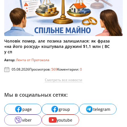
Чоловік помер, але позика залишилася: як фраза
«на його розсуд» коштувала дружині $1,1 млн ( ВС
у сп
Автор:
Лента от Протокола
05.08.2026
Просмотров:
569
Коментарии:
0
Смотреть все новости
Мы в социальных сетях:
page
group
telegram
viber
youtube