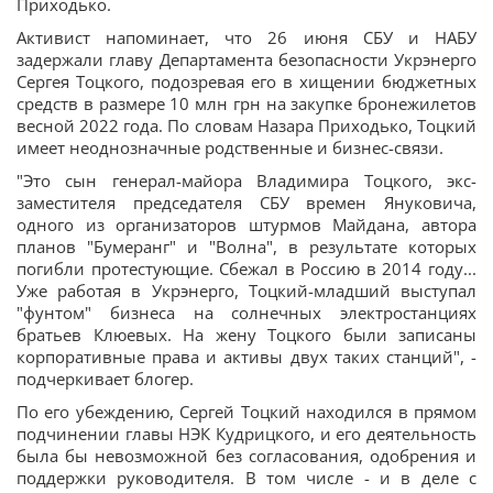
Приходько.
Активист напоминает, что 26 июня СБУ и НАБУ
задержали главу Департамента безопасности Укрэнерго
Сергея Тоцкого, подозревая его в хищении бюджетных
средств в размере 10 млн грн на закупке бронежилетов
весной 2022 года. По словам Назара Приходько, Тоцкий
имеет неоднозначные родственные и бизнес-связи.
"Это сын генерал-майора Владимира Тоцкого, экс-
заместителя председателя СБУ времен Януковича,
одного из организаторов штурмов Майдана, автора
планов "Бумеранг" и "Волна", в результате которых
погибли протестующие. Сбежал в Россию в 2014 году...
Уже работая в Укрэнерго, Тоцкий-младший выступал
"фунтом" бизнеса на солнечных электростанциях
братьев Клюевых. На жену Тоцкого были записаны
корпоративные права и активы двух таких станций", -
подчеркивает блогер.
По его убеждению, Сергей Тоцкий находился в прямом
подчинении главы НЭК Кудрицкого, и его деятельность
была бы невозможной без согласования, одобрения и
поддержки руководителя. В том числе - и в деле с