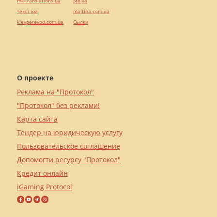
mk-translations.ua
Stelya
текст юа
maltina.com.ua
kievperevod.com.ua
Cылки
О проекте
Реклама на "Протокол"
"Протокол" без реклами!
Карта сайта
Тендер на юридическую услугу
Пользовательское соглашение
Допомогти ресурсу "Протокол"
Кредит онлайн
iGaming Protocol