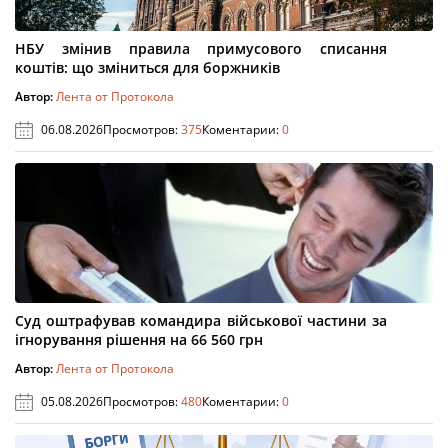
НБУ змінив правила примусового списання
коштів: що зміниться для боржників
Автор:
Лента от Протокола
06.08.2026
Просмотров:
375
Коментарии:
0
Суд оштрафував командира військової частини за
ігнорування рішення на 66 560 грн
Автор:
Лента от Протокола
05.08.2026
Просмотров:
480
Коментарии:
0