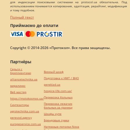
для индексации поисковыми системами на protocol.ua обязательна. Под
использованием понимается копирования, адаптация, рерайтинг, модификация
и тому подобное.
Полный текст
Приймаємо до оплати
Copyright © 2014-2026 «Протокол». Все права защищены.
Партнёры
Серьги с
Винный шкаф
бриллиантами
Подготовка к НМТ / ВНО
alliancetechnika.ua
pereklad.ua
миралинкс
hospice-life.com.ua/
Веб мастер
Перевозка больных
https://motokosmos.ua/
Перевозка лежачих
Синтезаторы
больных за границу
agrotechnika.com.ua
Шкафы купе
perevod.agency
Брендовые сумки
europeservice.com.ua
Натяжные потолки Nova