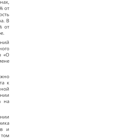
нах,
% от
ость
а. В
% от
е.
ений
ного
ы «О
мене
лжно
та к
ьной
ении
а на
ании
чика
ов и
 том