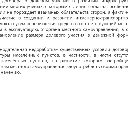
 договора о долевом участии в развитии инфраструк
ние многих ученых, с которым я лично согласна, особенн
тии не порождает взаимных обязательств сторон, а фактич
участие в создании и развитии инженерно-транспортн
ункта путём перечисления средств в соответствующий мес
а в эксплуатацию. У органа местного самоуправления, в 
тановление размера долевого участия в денежной фор
онодательная недоработка» существенных условий догово
туры населённых пунктов, в частности, в части отсутс
 населённых пунктов, на развитие которого застройщ
ганам местного самоуправления злоупотреблять своими пра
азначению.