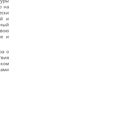
туры
о на
ески
ой и
тный
свою
ме и
ра о
твия
иком
вами