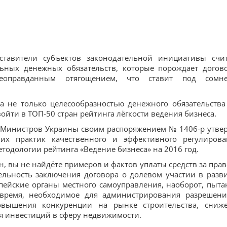
ставители субъектов законодательной инициативы счи
ьных денежных обязательств, которые порождает догов
еоправданным отягощением, что ставит под сомн
а не только целесообразностью денежного обязательства
ойти в ТОП-50 стран рейтинга лёгкости ведения бизнеса.
ет Министров Украины своим распоряжением № 1406-р утве
х практик качественного и эффективного регулирова
тодологии рейтинга «Ведение бизнеса» на 2016 год.
н, вы не найдёте примеров и фактов уплаты средств за прав
тельность заключения договора о долевом участии в разв
пейские органы местного самоуправления, наоборот, пыта
время, необходимое для администрирования разрешени
овышения конкуренции на рынке строительства, сниж
я инвестиций в сферу недвижимости.