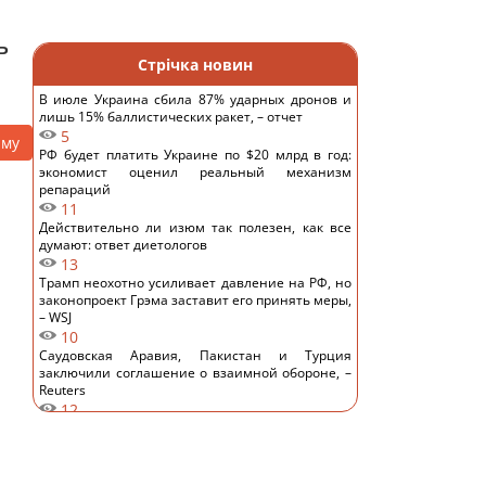
ь
Стрічка новин
В июле Украина сбила 87% ударных дронов и
лишь 15% баллистических ракет, – отчет
5
аму
РФ будет платить Украине по $20 млрд в год:
экономист оценил реальный механизм
репараций
11
Действительно ли изюм так полезен, как все
думают: ответ диетологов
13
Трамп неохотно усиливает давление на РФ, но
законопроект Грэма заставит его принять меры,
– WSJ
10
Саудовская Аравия, Пакистан и Турция
заключили соглашение о взаимной обороне, –
Reuters
12
Россия предлагает иностранным заказчикам
новую ракету для Су-57, – СМИ
15
Старый монитор еще рано выбрасывать: как