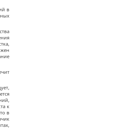
В уголовном деле рынка "Столичный"
материалами стали сообщения о поддержке
ий в
ВСУ, - СМИ
нных
14
Навроцкий заявил о поддержке украинской
армии, но вспомнил о "флагах Бандеры"
ства
14
ения
Украинцы высказали мнение, когда закончится
тка,
война, - результаты опроса
13
лжен
Аппетитная творожная запеканка с рисом:
ание
старинный рецепт по-украински
13
Дантес показался с новой возлюбленной (фото)
ечит
17
Ryanair добавил еще больше рейсов в Марокко:
сразу три из них – из Польши
ует,
27
ется
ний,
та к
то в
зчик
тах,