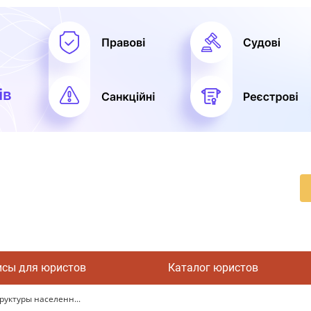
исы для юристов
Каталог юристов
руктуры населенн...