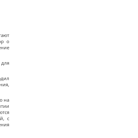
тают
ор о
ение
 для
рдил
ния,
о на
итии
ются
й, с
ения