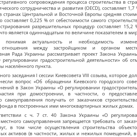
тративного сопровождения процесса строительства в стра
ского сотрудничества и развития (OECD), составляет 1,7 
 в странах Центральной и Восточной Европы средняя стоим
 составляет 0,225 % от себестоимости самого строительств
стрирования разрешительных процедур составляет 15,2 
что является одиннадцатым по величине показателем в мир
, понимая актуальность и необходимость измен
й отношения между застройщиком и органом мест
овная Рада Украины рассматривает проект Закона Украин
 регулировании градостроительной деятельности» об от
ы населённого пункта.
ого заседания I сессии Киевсовета VIII созыва, которое до
внесли вопрос «Об обращении Киевского городского сове
нений в Закон Украины «О регулировании градостроител
частия при домостроении, в частности, о предоставл
о самоуправления получать от заказчиков строительств
 фонда в построенных ими многоквартирных жилых домах.
ветствии с ч. 7 ст. 40 Закона Украины «О регулиров
местного самоуправления запрещается требовать от заказ
луг, в том числе осуществления строительства объект
ых активов (в частности, жилых и нежилых помещений, в