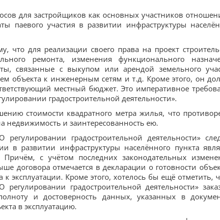
росов для застройщиков как основных участников отношен
латы паевого участия в развитии инфраструктуры населё
у, что для реализации своего права на проект строитель
тального ремонта, изменения функционального назнач
ты, связанные с выкупом или арендой земельного учас
м объекта к инженерным сетям и т.д. Кроме этого, он до
ответствующий местный бюджет. Это императивное требов
егулировании градостроительной деятельности».
ышению стоимости квадратного метра жилья, что противор
на недвижимость и заинтересованность ею.
О регулировании градостроительной деятельности» след
ии в развитии инфраструктуры населённого пункта явля
. Причём, с учётом последних законодательных измене
е договора отмечается в декларации о готовности объек
 к эксплуатации. Кроме этого, хотелось бы ещё отметить, ч
«О регулировании градостроительной деятельности» зака
 полноту и достоверность данных, указанных в докумен
екта в эксплуатацию.