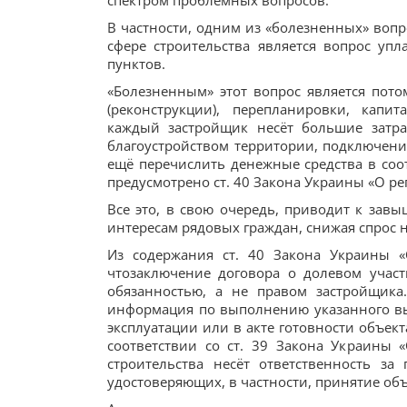
спектром проблемных вопросов.
В частности, одним из «болезненных» воп
сфере строительства является вопрос уп
пунктов.
«Болезненным» этот вопрос является потом
(реконструкции), перепланировки, капи
каждый застройщик несёт большие затра
благоустройством территории, подключение
ещё перечислить денежные средства в со
предусмотрено ст. 40 Закона Украины «О р
Все это, в свою очередь, приводит к зав
интересам рядовых граждан, снижая спрос 
Из содержания ст. 40 Закона Украины «
чтозаключение договора о долевом участ
обязанностью, а не правом застройщика
информация по выполнению указанного выш
эксплуатации или в акте готовности объекта
соответствии со ст. 39 Закона Украины 
строительства несёт ответственность за
удостоверяющих, в частности, принятие объ