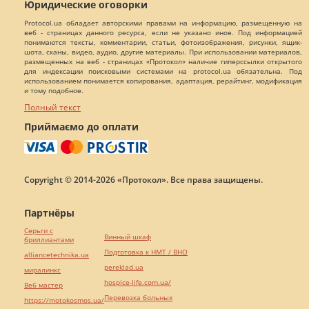
Юридические оговорки
Protocol.ua обладает авторскими правами на информацию, размещенную на
веб - страницах данного ресурса, если не указано иное. Под информацией
понимаются тексты, комментарии, статьи, фотоизображения, рисунки, ящик-
шота, сканы, видео, аудио, другие материалы. При использовании материалов,
размещенных на веб - страницах «Протокол» наличие гиперссылки открытого
для индексации поисковыми системами на protocol.ua обязательна. Под
использованием понимается копирования, адаптация, рерайтинг, модификация
и тому подобное.
Полный текст
Приймаємо до оплати
Copyright © 2014-2026 «Протокол». Все права защищены.
Партнёры
Серьги с
Винный шкаф
бриллиантами
Подготовка к НМТ / ВНО
alliancetechnika.ua
pereklad.ua
миралинкс
hospice-life.com.ua/
Веб мастер
Перевозка больных
https://motokosmos.ua/