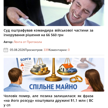
Суд оштрафував командира військової частини за
ігнорування рішення на 66 560 грн
Автор:
Лента от Протокола
05.08.2026
Просмотров:
339
Коментарии:
0
Чоловік помер, але позика залишилася: як фраза
«на його розсуд» коштувала дружині $1,1 млн ( ВС
у сп