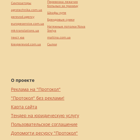
Перевозка лежачих
Синтезаторы
больных за границу
agrotechnika.com.ua
Шкафы купе
perevod.agency
Брендовые сумки
europeservice.com.ua
Натяжные потолки Nova
mk-translations.ua
Stelya
текст юа
maltina.com.ua
kievperevod.com.ua
Cылки
О проекте
Реклама на "Протокол"
"Протокол" без реклами!
Карта сайта
Тендер на юридическую услугу
Пользовательское соглашение
Допомогти ресурсу "Протокол"