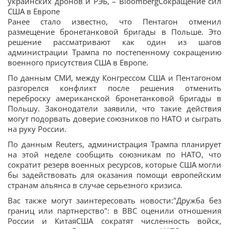
украинских дронов и РЭБ, – BloombergСокращение сил
США в Европе
Ранее стало известно, что Пентагон отменил
размещение бронетанковой бригады в Польше. Это
решение рассматривают как один из шагов
администрации Трампа по постепенному сокращению
военного присутствия США в Европе.
По данным СМИ, между Конгрессом США и Пентагоном
разгорелся конфликт после решения отменить
переброску американской бронетанковой бригады в
Польшу. Законодатели заявили, что такие действия
могут подорвать доверие союзников по НАТО и сыграть
на руку России.
По данным Reuters, администрация Трампа планирует
на этой неделе сообщить союзникам по НАТО, что
сократит резерв военных ресурсов, которые США могли
бы задействовать для оказания помощи европейским
странам альянса в случае серьезного кризиса.
Вас также могут заинтересовать новости:"Дружба без
границ или партнерство": в BBC оценили отношения
России и КитаяСША сократят численность войск,