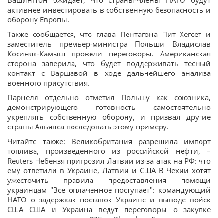
Вашингтон ожидает, что страны-члены НАТО будут
активнее инвестировать в собственную безопасность и
оборону Европы.
Также сообщается, что глава Пентагона Пит Хегсет и
заместитель премьер-министра Польши Владислав
Косиняк-Камыш провели переговоры. Американская
сторона заверила, что будет поддерживать тесный
контакт с Варшавой в ходе дальнейшего анализа
военного присутствия.
Парнелл отдельно отметил Польшу как союзника,
демонстрирующего готовность самостоятельно
укреплять собственную оборону, и призвал другие
страны Альянса последовать этому примеру.
Читайте также: Великобритания разрешила импорт
топлива, произведенного из российской нефти, –
Reuters Небензя пригрозил Латвии из-за атак на РФ: что
ему ответили в Украине, Латвии и США В Чехии хотят
ужесточить правила предоставления помощи
украинцам "Все оплаченное поступает": командующий
НАТО о задержках поставок Украине и выводе войск
США США и Украина ведут переговоры о закупке