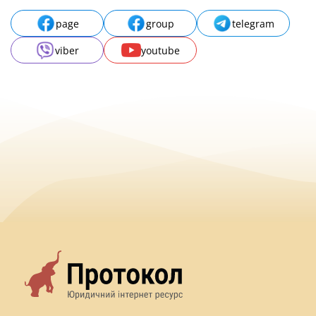
page
group
telegram
viber
youtube