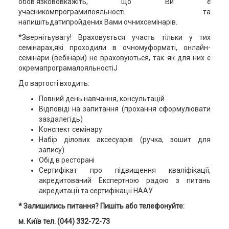
обов’язкововкажіть, що Ви є
учасникомпрограмилояльності та
напишітьдатипройдених Вами очнихсемінарів.
*Звернітьувагу! Враховується участь тільки у тих
семінарах,які проходили в очномуформаті, онлайн-
семінари (вебінари) не враховуються, так як для них є
окремапрограмалояльностіJ
До вартості входить:
Повний день навчання, консультацій
Відповіді на запитання (прохання сформулювати
заздалегідь)
Конспект семінару
Набір ділових аксесуарів (ручка, зошит для
запису)
Обід в ресторані
Сертифікат про підвищення кваліфікації,
акредитований Експертною радою з питань
акредитації та сертифікації НААУ
* Залишились питання? Пишіть або телефонуйте:
м. Київ тел. (044) 332-72-73