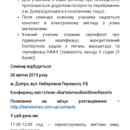
пропонуються додаткові послуги по перебуванню
у м. Дніпро(допомога з поселенням, тощо) ;
Після семінару кожному учаснику надається
конспект в електронному вигляді з усіма
матеріалами;
Кожний учасник отримає сертифікат про
підвищення кваліфікації, акредитований
Експертною радою з питань акредитації та
сертифікації НААУ (тривалість заходу 5 годин (5
балів)).
Семінар відбудеться:
06 квітня 2019 року
м. Дніпро, вул. Набережна Перемоги, 9 Б
Конференц-зал готелю «BartolomeoBestRiverResort»
Посилання на місце розташування –
http://bartolomeo.com.ua/contacts
У цей день ми:
11:30-12:00 год. – зареєструємось, вип’ємо каву,