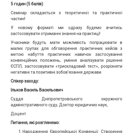
5
годин (
5
балів)
Семінар складається з теоретичної та практичної
частин!
У новому форматі ми одразу будемо вчитись
застосовувати отриманні знання на практиці!
Учасники будуть мати можливість попрацювати в
малих групах для обговорення практичних кейсів з
метою набуття практичних навичок застосування
конвенційних положень, уміння аналізувати рішення
ЄСПЛ, застосовувати «трискладовий тест», розрізняти
негативні та позитивні зобов’язання держави.
Спікер заходу:
Ільков Василь Васильович
Суддя Дніпропетровського окружного
адміністративного суду, Доктор юридичних наук,
Доцент
Питання, які розглянемо:
Народження Європейської Конвенції: Створення