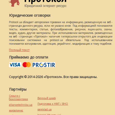
Юридические оговорки
Protocol.ua обладает авторскими правами на информацию, размещенную на веб -
страницах данного ресурса, если не указано иное. Под информацией понимаются
тексты, комментарии, статьи, фотоизображения, рисунки, ящик-шота, сканы,
видео, аудио, другие материалы. При использовании материалов, размещенных
на веб - страницах «Протокол» наличие гиперссылки открытого для индексации
поисковыми системами на protocol.ua обязательна. Под использованием
понимается копирования, адаптация, рерайтинг, модификация и тому подобное.
Полный текст
Приймаємо до оплати
Copyright © 2014-2026 «Протокол». Все права защищены.
Партнёры
Серьги с
Винный шкаф
бриллиантами
Подготовка к НМТ / ВНО
alliancetechnika.ua
pereklad.ua
миралинкс