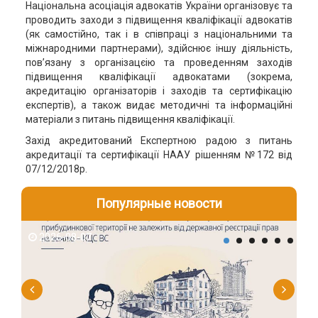
Національна асоціація адвокатів України організовує та
проводить заходи з підвищення кваліфікації адвокатів
(як самостійно, так і в співпраці з національними та
міжнародними партнерами), здійснює іншу діяльність,
пов’язану з організацєію та проведенням заходів
підвищення кваліфікації адвокатами (зокрема,
акредитацію організаторів і заходів та сертифікацію
експертів), а також видає методичні та інформаційні
матеріали з питань підвищення кваліфікації.
Захід акредитований Експертною радою з питань
акредитації та сертифікації НААУ рішенням №172 від
07/12/2018р.
Популярные новости
2026-08-07
2