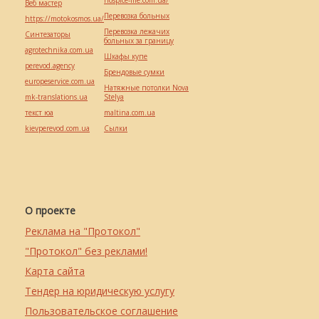
hospice-life.com.ua/
Веб мастер
Перевозка больных
https://motokosmos.ua/
Перевозка лежачих
Синтезаторы
больных за границу
agrotechnika.com.ua
Шкафы купе
perevod.agency
Брендовые сумки
europeservice.com.ua
Натяжные потолки Nova
mk-translations.ua
Stelya
текст юа
maltina.com.ua
kievperevod.com.ua
Cылки
О проекте
Реклама на "Протокол"
"Протокол" без реклами!
Карта сайта
Тендер на юридическую услугу
Пользовательское соглашение