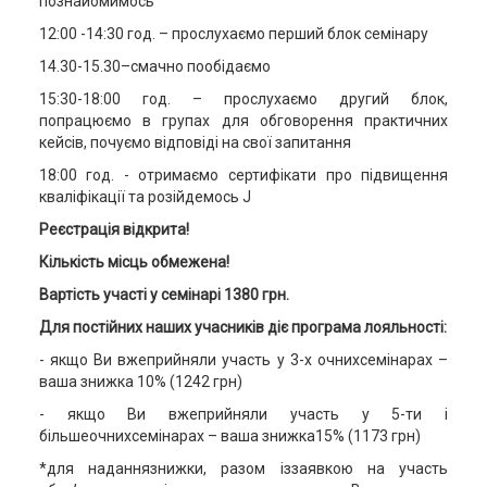
познайомимось
12:00 -14:30 год. – прослухаємо перший блок семінару
14.30-15.30–смачно пообідаємо
15:30-18:00 год. – прослухаємо другий блок,
попрацюємо в групах для обговорення практичних
кейсів, почуємо відповіді на свої запитання
18:00 год. - отримаємо сертифікати
про підвищення
кваліфікації та розійдемось J
Реєстрація відкрита!
Кількість місць обмежена!
Вартість участі у семінарі 1380 грн
.
Для постійних наших учасників діє програма лояльності:
- якщо Ви вжеприйняли участь у 3-х очнихсемінарах –
ваша знижка 10% (1242 грн)
- якщо Ви вжеприйняли участь у 5-ти і
більшеочнихсемінарах – ваша знижка15% (1173 грн)
*для наданнязнижки, разом іззаявкою на участь