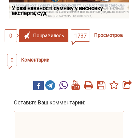
У разі наявності сумніву у висновку
Як
експерта, суд
вк
0
1737
Просмотров
Понравилось
0
Коментарии
Оставьте Ваш комментарий: