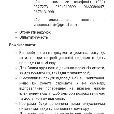
або за номерами телефонів- (044)
3327273, 0634310899, 0660384647,
0678131998
або електронною поштою -
vnsconsult.lviv@gmail.com
Отримати рахунок
Оплатити участь
Важливо знати:
Всі необхідні звітні документи (оригінал рахунку,
акти, та при потребі договір) видаємо в день
проведення семінару;
Для Вашої зручності є декілька варіантів оплати,
як для юридичних, так і для фізичних осіб;
Є можливість почути відповіді на Ваші запитання.
Якщо Ви хочете отримати їх на семінарі,
відправляйте попередньо на вказану нижче
електронну пошту, щоб лектори розрахували час
та доступно Вам відповіли;
Програма буде доповнена всіма актуальними
питаннями на день проведення семінару.
Для учасників з інших регіонів, при необхідності,