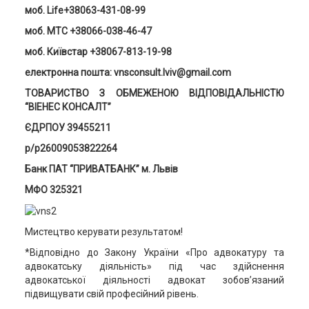
моб. Life+38063-431-08-99
моб. MTC +38066-038-46-47
моб. Київстар +38067-813-19-98
електронна пошта: vnsconsult.lviv@gmail.com
ТОВАРИСТВО З ОБМЕЖЕНОЮ ВІДПОВІДАЛЬНІСТЮ
“ВІЕНЕС КОНСАЛТ”
ЄДРПОУ 39455211
р/р26009053822264
Банк ПАТ “ПРИВАТБАНК” м. Львів
МФО 325321
Мистецтво керувати результатом!
*Відповідно до Закону України «Про адвокатуру та
адвокатську діяльність» під час здійснення
адвокатської діяльності адвокат зобов’язаний
підвищувати свій професійний рівень.