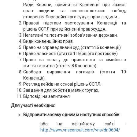
Ради Європи, прийняття Конвенції про захист
прав людини та основоположних свобод,
створення Європейського суду з прав людини.
Правові підстави застосування Конвенції та
рішень ЄСПЛ при здійсненні правосуддя.
Негативні та позитивні зобов’язання держави.
Види конвенційних прав.
Право на справедливий суд (стаття 6 конвенції)
Право власності (стаття 1 Першого протоколу)
Право на повагу до приватного та сімейного
життя та житла (стаття 8 Конвенції)
Свобода вираження поглядів (стаття 10
Конвенції) .
Розгляд кейсів на основі рішень ЄСПЛ.
Завдання для роботи в малих групах.
Відповіді на запитання.
Для участі необхідно:
Відправити заявку одним із наступних способів:
або на офіційному сайті -
http://www.vnsconsult.com/vns/dn0604/